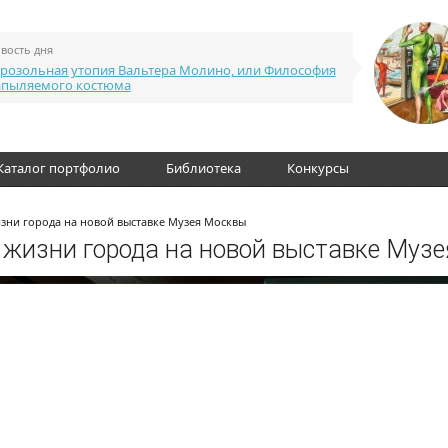
вость дня
розольная утопия Вальтера Молино, или Философия
апыляемого костюма
Каталог портфолио
Библиотека
Конкурсы
жизни города на новой выставке Музея Москвы
з жизни города на новой выставке Муз