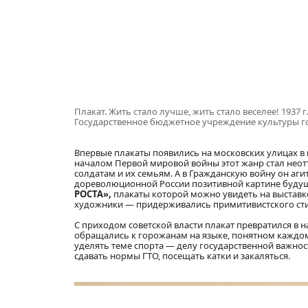
Плакат. Жить стало лучше, жить стало веселее! 1937 
Государственное бюджетное учреждение культуры 
Впервые плакаты появились на московских улицах в к
началом Первой мировой войны этот жанр стал нео
солдатам и их семьям. А в Гражданскую войну он аг
дореволюционной России позитивной картине будуще
РОСТА»,
плакаты которой можно увидеть на выстав
художники — придерживались примитивистского стиля
С приходом советской власти плакат превратился в 
обращались к горожанам на языке, понятном каждом
уделять теме спорта — делу государственной важнос
сдавать нормы ГТО, посещать катки и закаляться.