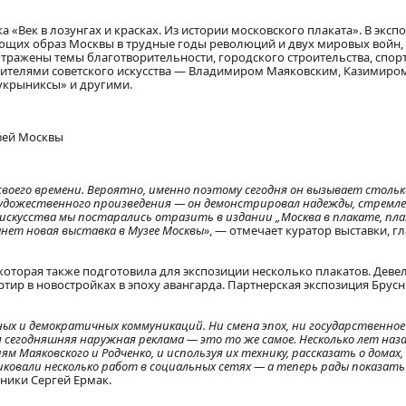
 «Век в лозунгах и красках. Из истории московского плаката». В эксп
ующих образ Москвы в трудные годы революций и двух мировых войн,
 отражены темы благотворительности, городского строительства, спорт
авителями советского искусства — Владимиром Маяковским, Казимиро
укрыниксы» и другими.
зей Москвы
воего времени. Вероятно, именно поэтому сегодня он вызывает стольк
е художественного произведения — он демонстрировал надежды, стремл
 искусства мы постарались отразить в издании
„
Москва в плакате, пл
нет новая выставка в Музее Москвы»
, — отмечает куратор выставки, 
которая также подготовила для экспозиции несколько плакатов. Деве
ртир в новостройках в эпоху авангарда. Партнерская экспозиция Брус
ных и демократичных коммуникаций. Ни смена эпох, ни государственно
 сегодняшняя наружная реклама — это то же самое. Несколько лет наз
 Маяковского и Родченко, и используя их технику, рассказать о домах
иковали несколько работ в социальных сетях — а теперь рады показать 
сники Сергей Ермак.