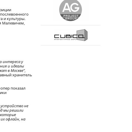
озиции
 послевоенного
а и культуры.
м Малевичем,
о интереса у
ения и идеалы
акат в Москве
“
,
главный хранитель
лопер показал
ники
е устройство не
ад мы решили
, которые
их офлайн, на