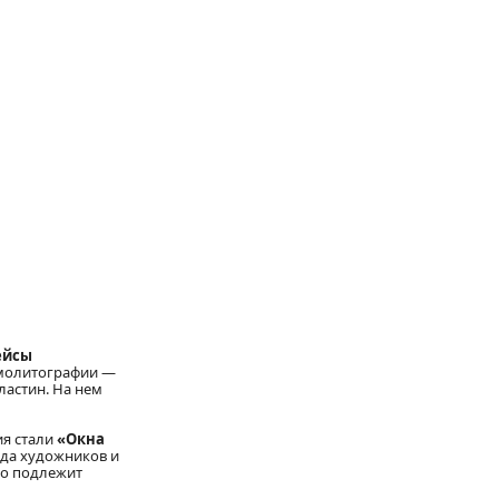
ейсы
омолитографии —
ластин. На нем
ия стали
«Окна
нда художников и
то подлежит