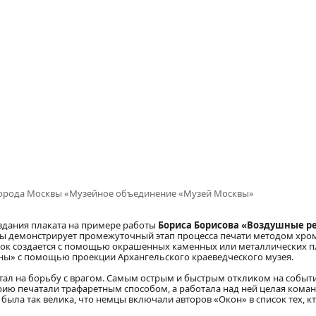
города Москвы «Музейное объединение «Музей Москвы»
оздания плаката на примере работы
Бориса Борисова «Воздушные р
сквы демонстрирует промежуточный этап процесса печати методом хр
ток создается с помощью окрашенных каменных или металлических п
лены» с помощью проекции Архангельского краеведческого музея.
тал на борьбу с врагом. Самым острым и быстрым откликом на событ
рию печатали трафаретным способом, а работала над ней целая кома
была так велика, что немцы включали авторов «Окон» в список тех, к