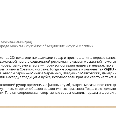
г. Москва-Ленинград
города Москвы «Музейное объединение «Музей Москвы»
онце XIX века: они нахваливали товар и приглашали на первые кинос
тъемлемой частью социальной рекламы, призывая москвичей помога
итировал за новую власть — противопоставлял нищету и невежество в
й жизни в Советской стране. Тогда же родилась и знаменитая
серия
ке. Авторы серии — Михаил Черемных, Владимир Маяковский, Дмитрий
, наследуя традициям лубка, использовали краткие хлесткие тексты 
настоящий рупор времени. С афишных тумб, витрин магазинов и стен 
у, — языке ярких образов и лаконичных призывов. Тогда же отдельно
ти. Плакат сопровождал спортивные соревнования, парады и шествия