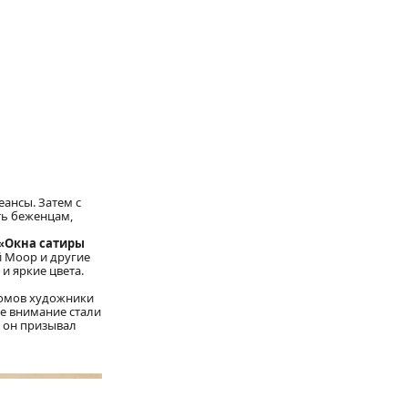
еансы. Затем с
ть беженцам,
 «Окна сатиры
 Моор и другие
и яркие цвета.
домов художники
е внимание стали
, он призывал