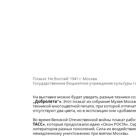
Плакат. Не болтай! 1941 г. Москва
Государственное бюджетное учреждение культуры 
На выставке можно будет увидеть разные техники с
„
Добролета
“
»
. Этот плакат из собрания Музея Мо
техникой многоцветной печати, при которой отпеча
отсутствуют два цвета, но в экспозиции они «добав
Во время Великой Отечественной войны плакат рабо
ТАСС»
, которые продолжали идею «Окон РОСТА». Се
литераторов разных поколений. Сила их воздействия 
немедленному уничтожению при взятии Москвы.