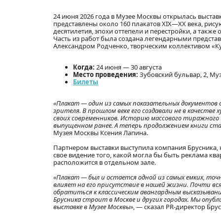
24 июня 2026 года в Музее Москвы открылась выставка
представлены около 160 плакатов XIX—XX века, рис
десятилетия, эпохи оттепели и перестройки, а также
Часть из работ была создана легендарными предст
Александром Родченко, творческим коллективом «К
Когда:
24 июня — 30 августа
Место проведения:
Зубовский бульвар, 2, Му
Билеты
«Плакат — один из самых показательных документов с
зрителя. В прошлом веке его создавали не в качеств
своих современников. Историю массового тиражного
выпущенном ранее. А теперь продолжением книги ста
Музея Москвы Ксения Лапина.
Партнером выставки выступила компания Брусника, 
свое видение того, какой могла бы быть реклама ква
расположится в отдельном зале.
«Плакат — был и остается одной из самых емких, точ
влияет на его присутствие в нашей жизни. Почти вся
обратиться к классическим авангардным высказываниям
Брусника строит в Москве и других городах. Мы опубл
выставке в Музее Москвы»
, — сказал PR-директор Бру