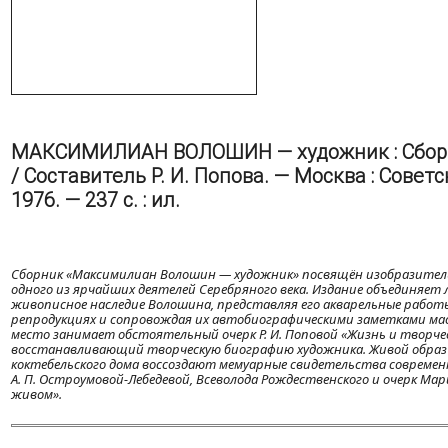
МАКСИМИЛИАН ВОЛОШИН — художник : Сбор
/ Составитель Р. И. Попова. — Москва : Совет
1976. — 237 с. : ил.
Сборник «Максимилиан Волошин — художник» посвящён изобразите
одного из ярчайших деятелей Серебряного века. Издание объединяет
живописное наследие Волошина, представляя его акварельные работ
репродукциях и сопровождая их автобиографическими заметками ма
место занимает обстоятельный очерк Р. И. Поповой «Жизнь и творчес
восстанавливающий творческую биографию художника. Живой образ
коктебельского дома воссоздают мемуарные свидетельства современни
А. П. Остроумовой-Лебедевой, Всеволода Рождественского и очерк Ма
живом».