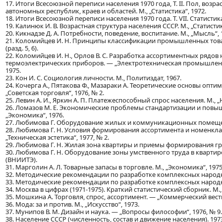
17. Итоги Всесоюзной переписи населения 1970 года, Т. II. Пол, возр
автономных республик, краев и областей. М., „Статистика“, 1972.
18. Итоги Всесоюзной переписи населения 1970 года. Т. VII. Статистика.
19. Калинюк И. В. Возрастная структура населения СССР. М., „Статистик
20. Кикнадзе Д. А. Потребности, поведение, воспитание. М., „Мысль“, 
21. Коломийцев И. Н. Принципы классификации промышленных товар
(разд. 5, 6).
22. Коломийцев И. Н., Орлов В. С. Разработка ассортиментных рядо
термоэлектрических приборов. — „Электротехническая промышленност
1975.
23. Кон И. С. Социология личности. М., Политиздат, 1967.
24. Кочерга А., Пятакова Ф., Мазараки А. Теоретические основы оп
„Советская торговля“, 1976, № 2.
25. Левин А. И., Яркин А. П. Платежеспособный спрос населения. М., „Н
26. Ломазов М. Е. Экономические проблемы стандартизации и повыш
„Экономика“, 1976.
27. Любимова Г. Оборудование жилых и коммуникационных помещени
28. Любимова Г. Н. Условия формирования ассортимента и номенкл
„Техническая эстетика“, 1977, № 2.
29. Любимова Г. Н. Жилая зона квартиры и приемы формирования груп
30. Любимова Г. Н. Оборудование зоны умственного труда в квартир
(ВНИИТЭ).
31. Марголин А. Л. Товарные запасы в торговле. М., „Экономика“, 1975
32. Методические рекомендации по разработке комплексных народно
33. Методические рекомендации по разработке комплексных народнох
34. Москва в цифрах (1971-1975). Краткий статистический сборник. М., 
35. Мошкина А. Торговля, спрос, ассортимент. — „Коммерческий вестн
36. Мода: за и против. М., „Искусство“, 1973.
37. Мунипов В. М. Дизайн и наука. — „Вопросы философии“, 1976, № 9.
38. Население СССР (численность, состав и движение населения). 1973.