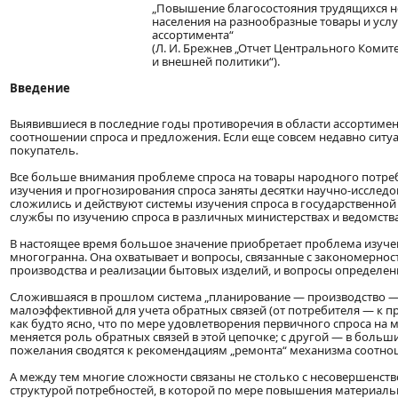
„Повышение благосостояния трудящихся н
населения на разнообразные товары и услу
ассортимента“
(Л. И. Брежнев „Отчет Центрального Комит
и внешней политики“).
Введение
Выявившиеся в последние годы противоречия в области ассортимен
соотношении спроса и предложения. Если еще совсем недавно ситу
покупатель.
Все больше внимания проблеме спроса на товары народного потре
изучения и прогнозирования спроса заняты десятки научно-исследов
сложились и действуют системы изучения спроса в государственной
службы по изучению спроса в различных министерствах и ведомства
В настоящее время большое значение приобретает проблема изучен
многогранна. Она охватывает и вопросы, связанные с закономернос
производства и реализации бытовых изделий, и вопросы определен
Сложившаяся в прошлом система „планирование — производство — 
малоэффективной для учета обратных связей (от потребителя — к п
как будто ясно, что по мере удовлетворения первичного спроса на
меняется роль обратных связей в этой цепочке; с другой — в больш
пожелания сводятся к рекомендациям „ремонта“ механизма соотно
А между тем многие сложности связаны не столько с несовершенст
структурой потребностей, в которой по мере повышения материальн