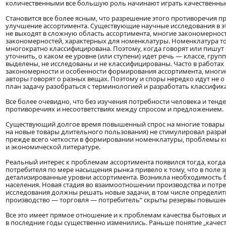
количественными все большую роль начинают играть качественные
Становится все более ясным, что разрешение этого противоречия п
улучшение ассортимента. Существующие научные исследования в эт
не выходят в сложную область ассортимента, многие закономерност
закономерностей, характерных для номенклатуры. Номенклатура т
многократно классифицирована. Поэтому, когда говорят или пишут
уточнить, о каком ее уровне (или ступени) идет речь — классе, груп
выделены, не исследованы и не классифицированы. Часто в работах
закономерности и особенности формирования ассортимента, многие и
авторы говорят о разных вещах. Поэтому и споры нередко идут не о 
план задачу разобраться с терминологией и разработать классифик
Все более очевидно, что без изучения потребности человека и тенд
противоречиях и несоответствиях между спросом и предложением.
Существующий долгое время повышенный спрос на многие товары н
на новые товары длительного пользования) не стимулировал разраб
прежде всего четкости в формировании номенклатуры, проблемы к
и экономической литературе.
Реальный интерес к проблемам ассортимента появился тогда, когд
потребителя по мере насыщения рынка привело к тому, что в поле з
детализированные уровни ассортимента. Возникла необходимость 
населения. Новая стадия во взаимоотношении производства и потр
исследования должны решать новые задачи, в том числе определит
производство — торговля — потребитель“ скрыты резервы повышени
Все это имеет прямое отношение и к проблемам качества бытовых и
в последние годы существенно изменились. Раньше понятие „качест