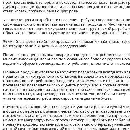
прочностью вещи, теперь эти показатели качества часто не играют
дифференциация функционального назначения (соответствие индив
стали играть, пожалуй, решающую роль.
Усложняющиеся потребности населения требуют, следовательно, нов
сложившейся системе показателей качества продукции. Многие кач
связываются со стадиями художественно-конструкторской разработ
областях, то производство уже не в состоянии стимулировать спрос
Этим объясняется все более пристальное внимание работников сфе
конструированию и научным исследованиям.
По мере насыщения рынка товарами народного потребления и, в ча
многие изделия длительного пользования все более определенно в
изделий в сферах производства и потребления, в том числе и к сист
В оценке продукции товаров народного потребления всегда есть эл
предпочтения конкретного покупателя. В пределах же производст
практически все требования к изделию можно учесть и включить в 
показателей позволяет высоко оценить продукцию. Сложнее ситуац
где соответствие изделия системе принятых качественных показателе
изменялись внутрипроизводственные показатели, как бы ни соверше
учтены интересы потребителя, спроса на изделие не будет.
Специфика сложившейся на сегодня ситуации на рынке изделий масс
в общем объеме реализуемых через торговую сеть товаров занимаю
потребитель реагирует отложенным или переключенным спросом. С
изменения макроструктуры спроса на товары широкого потреблени
пользу непродовольственных, в которых, в свою очередь, уменьшае
а в этой группе бытовых изделий в последние годы наметилась тен