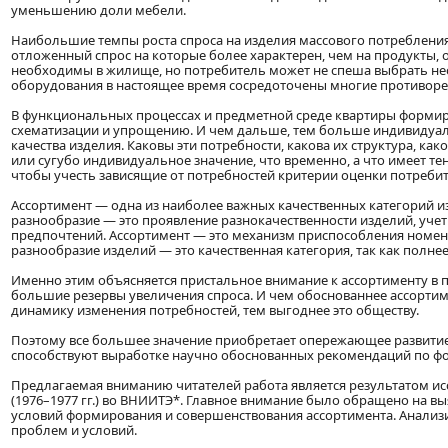
уменьшению доли мебели.
Наибольшие темпы роста спроса на изделия массового потребления
отложенный спрос на которые более характерен, чем на продукты,
необходимы в жилище, но потребитель может не спеша выбрать нео
оборудования в настоящее время сосредоточены многие противоре
В функциональных процессах и предметной среде квартиры формир
схематизации и упрощению. И чем дальше, тем больше индивидуал
качества изделия. Каковы эти потребности, какова их структура, ка
или сугубо индивидуальное значение, что временно, а что имеет те
чтобы учесть зависящие от потребностей критерии оценки потреби
Ассортимент — одна из наиболее важных качественных категорий и
разнообразие — это проявление разнокачественности изделий, уче
предпочтений. Ассортимент — это механизм приспособления номен
разнообразие изделий — это качественная категория, так как полне
Именно этим объясняется пристальное внимание к ассортименту в п
большие резервы увеличения спроса. И чем обоснованнее ассортиме
динамику изменения потребностей, тем выгоднее это обществу.
Поэтому все большее значение приобретает опережающее развитие
способствуют выработке научно обоснованных рекомендаций по ф
Предлагаемая вниманию читателей работа является результатом и
(1976–1977 гг.) во ВНИИТЭ*. Главное внимание было обращено на в
условий формирования и совершенствования ассортимента. Анализи
проблем и условий.
____________