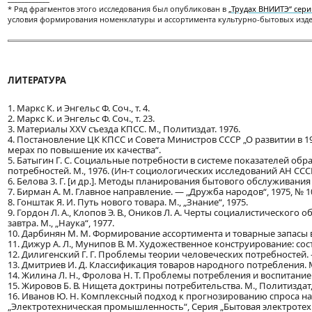
* Ряд фрагментов этого исследования был опубликован в
„Трудах ВНИИТЭ“ серии
условия формирования номенклатуры и ассортимента культурно-бытовых изде
ЛИТЕРАТУРА
1. Маркс К. и Энгельс Ф. Соч., т. 4.
2. Маркс К. и Энгельс Ф. Соч., т. 23.
3. Материалы XXV съезда КПСС. М., Политиздат. 1976.
4. Постановление ЦК КПСС и Совета Министров СССР „О развитии в 19
мерах по повышение их качества“.
5. Батыгин Г. С. Социальные потребности в системе показателей обр
потребностей. М., 1976. (Ин-т социологических исследований АН СССР
6. Белова 3. Г. [и др.]. Методы планирования бытового обслуживания 
7. Бирман А. М. Главное направление. — „Дружба народов“, 1975, № 1
8. Гонштак Я. И. Путь нового товара. М., „Знание“, 1975.
9. Гордон Л. А., Клопов Э. В., Оников Л. А. Черты социалистического 
завтра. М., „Наука“, 1977.
10. Дарбинян М. М. Формирование ассортимента и товарные запасы в 
11. Дижур А. Л., Мунипов В. М. Художественное конструирование: сост
12. Дилигенский Г. Г. Проблемы теории человеческих потребностей. —
13. Дмитриев И. Д. Классификация товаров народного потребления. М
14. Жилина Л. Н., Фролова Н. Т. Проблемы потребления и воспитание 
15. Жировов Б. В. Нищета доктрины потребительства. М., Политиздат,
16. Иванов Ю. Н. Комплексный подход к прогнозированию спроса н
„Электротехническая промышленность“, Серия „Бытовая электротехника