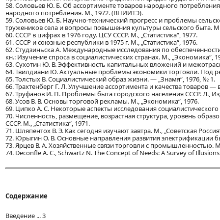
58. Соловьев Ю. Б. Об ассортименте товаров народного потреблени
народного потребления. М., 1972. (ВНИИТЭ).
59. Соловьев Ю. Б. Научно-технический прогресс и проблемы сельск
тружеников села и вопросы повышения культуры сельского быта. М.,
60. СССР в цифрах в 1976 году. ЦСУ СССР. М., „Статистика“, 1977.
61. СССР и союзные республики в 1975 г. М., „Статистика“, 1976.
62. Студзиньска А. Международные исследования по обеспеченност
кн.: Изучение спроса в социалистических странах. М., „Экономика“, 1
63. Сухотин Ю. В. Эффективность капитальных вложений и межотрасле
64. Твилдиани Ю. Актуальные проблемы экономики торговли. Под ред.
65. Толстых В. Социалистический образ жизни. — „Знамя“, 1976, № 1.
66. Трахтенберг Г. Л. Улучшение ассортимента и качества товаров — 
67. Труфанов И. П. Проблемы быта городского населения СССР. Л., Изд
68. Усов В. В. Основы торговой рекламы. М., „Экономика“, 1976.
69. Ципко А. С. Некоторые аспекты исследования социалистического
70. Численность, размещение, возрастная структура, уровень образ
СССР. М., „Статистика“, 1971.
71. Шляпентох В. Э. Как сегодня изучают завтра. М., „Советская Россия“
72. Юрыгин О. В. Основные направления развития электрификации быт
73. Ярцев В. А. Хозяйственные связи торговли с промышленностью. М.
74. Deconfle А. С., Schwartz N. The Concept of Needs: A Survey of Illusions
Содержание
Введение ... 3