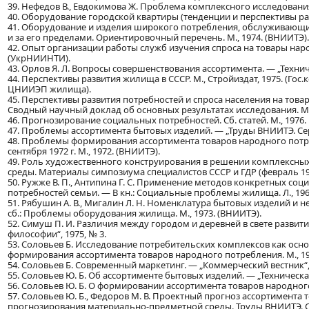
39. Нефедов В., Евдокимова Ж. Проблема комплексного исследовани
40. Оборудование городской квартиры (тенденции и перспективы раз
41. Оборудование и изделия широкого потребления, обслуживающи
и за его пределами. Ориентировочный перечень. М., 1974. (ВНИИТЭ).
42. Опыт организации работы служб изучения спроса на товары нар
(УкрНИИНТИ).
43. Орлов Я. Л. Вопросы совершенствования ассортимента. — „Техничес
44. Перспективы развития жилища в СССР. М., Стройиздат, 1975. (Гос.к
ЦНИИЭП жилища).
45. Перспективы развития потребностей и спроса населения на тов
Сводный научный доклад об основных результатах исследования. М.,
46. Прогнозирование социальных потребностей. Сб. статей. М., 1976.
47. Проблемы ассортимента бытовых изделий. — „Труды ВНИИТЭ. Серия 
48. Проблемы формирования ассортимента товаров народного потр
сентября 1972 г. М., 1972. (ВНИИТЭ).
49. Роль художественного конструирования в решении комплексны
среды. Материалы симпозиума специалистов СССР и ГДР (февраль 1974 
50. Ружже В. П., Антипина Г. С. Применение методов конкретных с
потребностей семьи. — В кн.: Социальные проблемы жилища. Л., 196
51. Рябушин А. В., Мигалин Л. Н. Номенклатура бытовых изделий и
сб.: Проблемы оборудования жилища. М., 1973. (ВНИИТЭ).
52. Симуш П. И. Различия между городом и деревней в свете развит
философии“, 1975, № 3.
53. Соловьев Б. Исследование потребительских комплексов как осн
формирования ассортимента товаров народного потребления. М., 19
54. Соловьев Б. Современный маркетинг. — „Коммерческий вестник“, 
55. Соловьев Ю. Б. Об ассортименте бытовых изделий. — „Техническая 
56. Соловьев Ю. Б. О формировании ассортимента товаров народного 
57. Соловьев Ю. Б., Федоров М. В. Проектный прогноз ассортимента
прогнозирования материально-предметной среды. Труды ВНИИТЭ. Серия