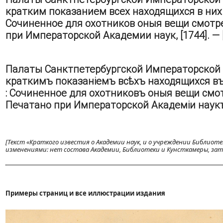
кратким показанием всех находящихся в них
Сочиненное для охотников оныя вещи смотре
при Императорской Академии наук, [1744]. — [2], 
Палаты Санктпетербургской Императорской 
краткимъ показаніемъ всѣхъ находящихся в
: Сочиненное для охотниковъ оныя вещи смо
Печатано при Императорской Академіи наукъ, [174
[Текст «Краткого известия о Академии наук, и о учреждении Библиот
изменениями: нет состава Академии, Библиотеки и Кунсткамеры, зат
Примеры страниц и все иллюстрации издания