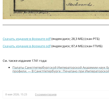
Скачать издание в формате pdf
(яндексдиск; 28,3 МБ) (скан РГБ)
Скачать издание в формате pdf
(яндексдиск; 87,4 МБ) (скан ГПИБ)
См. также издание 1741 года:
Палаты Санктпетербургской Императорской Академии наук Би
профили. — В Санктпетербурге : Печатано при Императорской Акад
8 мая 2026, 15:23
0 комментариев