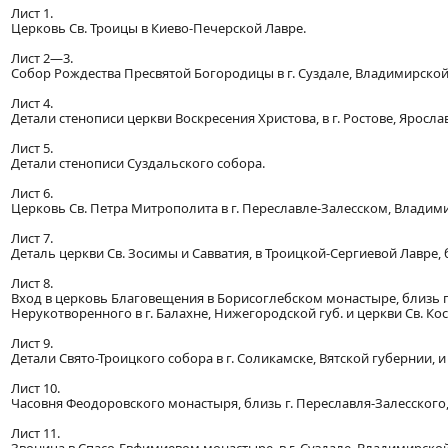
Лист 1.
Церковь Св. Троицы в Киево-Печерской Лавре.
Лист 2—3.
Собор Рождества Пресвятой Богородицы в г. Суздале, Владимирской
Лист 4.
Детали стенописи церкви Воскресения Христова, в г. Ростове, Яросла
Лист 5.
Детали стенописи Суздальского собора.
Лист 6.
Церковь Св. Петра Митрополита в г. Переславле-Залесском, Владим
Лист 7.
Деталь церкви Св. Зосимы и Савватия, в Троицкой-Сергиевой Лавре,
Лист 8.
Вход в церковь Благовещения в Борисоглебском монастыре, близь г. 
Нерукотворенного в г. Балахне, Нижегородской губ. и церкви Св. Ко
Лист 9.
Детали Свято-Троицкого собора в г. Соликамске, Вятской губернии, и 
Лист 10.
Часовня Феодоровского монастыря, близь г. Переславля-Залесского
Лист 11.