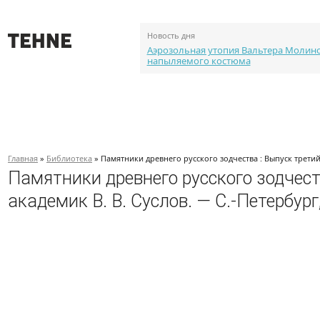
Новость дня
Аэрозольная утопия Вальтера Молин
напыляемого костюма
О проекте
События
Объекты
Каталог портф
Главная
»
Библиотека
» Памятники древнего русского зодчества : Выпуск третий 
Памятники древнего русского зодчест
академик В. В. Суслов. — С.-Петербург