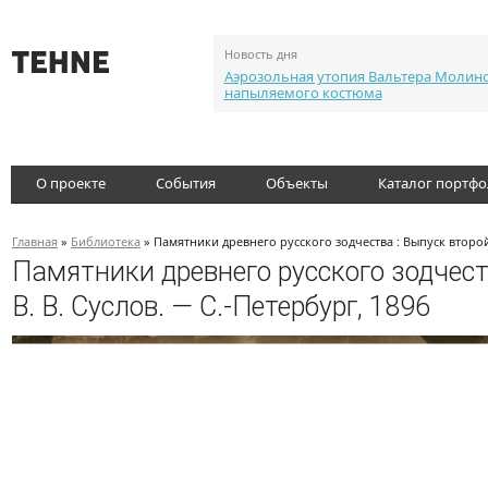
Новость дня
Аэрозольная утопия Вальтера Молин
напыляемого костюма
О проекте
События
Объекты
Каталог портф
Главная
»
Библиотека
» Памятники древнего русского зодчества : Выпуск второй 
Памятники древнего русского зодчест
В. В. Суслов. — С.-Петербург, 1896