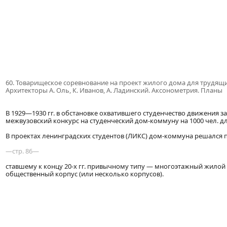
60. Товарищеское соревнование на проект жилого дома для трудящих
Архитекторы А. Оль, К. Иванов, А. Ладинский. Аксонометрия. Планы
В 1929—1930 гг. в обстановке охватившего студенчество движения
межвузовский конкурс на студенческий дом-коммуну на 1000 чел. д
В проектах ленинградских студентов (ЛИКС) дом-коммуна решался 
—стр. 86—
ставшему к концу 20-х гг. привычному типу — многоэтажный жилой 
общественный корпус (или несколько корпусов).