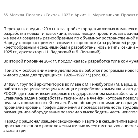
55. Москва. Поселок «Сокол». 1923 г. Архит. Н. Марковников. Проект
Переход в середине 20-х гг. к застройке городских жилых комплек
разработки новых типов секций, позволяющих проектировать жилые
же время создавать разнообразные по объемно-пространственной к
Наряду с широко применявшимися в прошлом (и за рубежом) рядов
крестообразными секциями были разработаны новые типы секций — 
1925 гг., архитекторы Н. Ладовский и Л. Лисицкий).
Во второй половине 20-х гг. продолжалась разработка типа коммун
При этом особое внимание уделялось выработке программы нового
жилого дома для трудящихся, 1926—1927 гг.) (рис. 60).
В 1928 г. группой архитекторов во главе с М. Гинзбургом (М. Барщ, В
работа по рационализации жилища и разработке коммунального до
РСФСР, где практически впервые в государственном масштабе стал
Ставилась задача разработать такие жилые ячейки, которые позвол
реальных возможностей тех лет. Было обращено внимание на раци
проанализированы график движения и последовательность трудовы
размещенное оборудование позволило высвободить часть неиспо
Наряду с рационализацией секционных квартир в секции типизаци
пространственного расположения жилых ячеек с использованием с
этажа и три