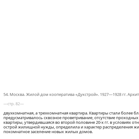
54. Москва. Жилой дом кооператива «Дукстрой». 1927—1928 гг. Архи
—стр. 82—
двухкомнатная, а трехкомнатная квартира. Квартиры стали более 
предусматривалось сквозное проветривание, отсутствие проходных
квартиры, утвердившаяся во второй половине 20-х гг. в условиях 
острой жилищной нужды, определила и характер распределения ж
покомнатное заселение новых жилых домов.