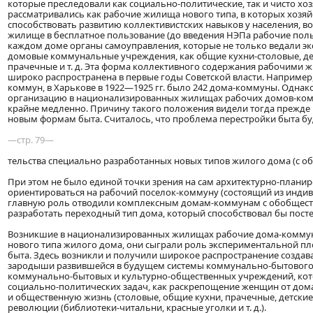
которые преследовали как социально-политические, так и чисто х
рассматривались как рабочие жилища нового типа, в которых хозя
способствовать развитию коллективистских навыков у населения, 
жилище в бесплатное пользование (до введения НЭПа рабочие поль
каждом доме органы самоуправления, которые не только ведали экс
домовые коммунальные учреждения, как общие кухни-столовые, детс
прачечные и т. д. Эта форма коллективного содержания рабочими 
широко распространена в первые годы Советской власти. Например, 
коммун, в Харькове в 1922—1925 гг. было 242 дома-коммуны. Одна
организацию в национализированных жилищах рабочих домов-ком
крайне медленно. Причину такого положения видели тогда прежде в
новым формам быта. Считалось, что проблема перестройки быта бу
—стр. 79—
тельства специально разработанных новых типов жилого дома (с 
При этом не было единой точки зрения на сам архитектурно-плани
ориентироваться на рабочий поселок-коммуну (состоящий из индив
главную роль отводили комплексным домам-коммунам с обобщест
разработать переходный тип дома, который способствовал бы пост
Возникшие в национализированных жилищах рабочие дома-коммуны 
нового типа жилого дома, они сыграли роль экспериментальной п
быта. Здесь возникли и получили широкое распространение созда
зародыши развившейся в будущем системы коммунально-бытового о
коммунально-бытовых и культурно-общественных учреждений, кот
социально-политических задач, как раскрепощение женщин от дома
и общественную жизнь (столовые, общие кухни, прачечные, детские с
революции (библиотеки-читальни, красные уголки и т. д.).