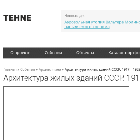
Новость дня
Аэрозольная утопия Вальтера Молин
напыляемого костюма
О проекте
События
Объекты
Каталог портф
Главная
»
События
»
Архивсячина
» Архитектура жилых зданий СССР. 1917—193
Архитектура жилых зданий СССР. 19