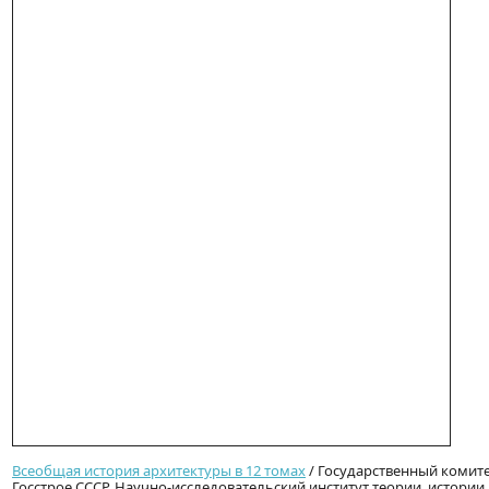
Всеобщая история архитектуры в 12 томах
/ Государственный комите
Госстрое СССР, Научно-исследовательский институт теории, истори