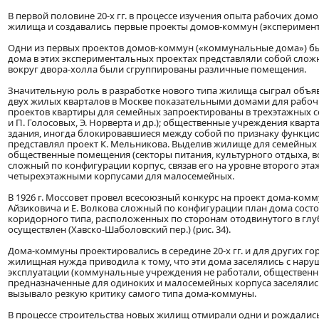
В первой половине 20-х гг. в процессе изучения опыта рабочих до
жилища и создавались первые проекты домов-коммун (эксперимент
Одни из первых проектов домов-коммун («коммунальные дома») был
дома в этих экспериментальных проектах представляли собой слож
вокруг двора-холла были сгруппированы различные помещения.
Значительную роль в разработке нового типа жилища сыграл объявл
двух жилых кварталов в Москве показательными домами для рабочи
проектов квартиры для семейных запроектированы в трехэтажных се
и П. Голосовых, Э. Норверта и др.); общественные учреждения квар
здания, иногда блокировавшиеся между собой по признаку функци
представлял проект К. Мельникова. Выделив жилище для семейных
общественные помещения (секторы питания, культурного отдыха, во
сложный по конфигурации корпус, связав его на уровне второго эт
четырехэтажными корпусами для малосемейных.
В 1926 г. Моссовет провел всесоюзный конкурс на проект дома-комму
Айзиковича и Е. Волкова сложный по конфигурации план дома сост
коридорного типа, расположенных по сторонам отодвинутого в глуб
осуществлен (Хавско-Шаболовский пер.) (рис. 34).
Дома-коммуны проектировались в середине 20-х гг. и для других го
жилищная нужда приводила к тому, что эти дома заселялись с на
эксплуатации (коммунальные учреждения не работали, обществен
предназначенные для одиноких и малосемейных корпуса заселялись с
вызывало резкую критику самого типа дома-коммуны.
В процессе строительства новых жилищ отмирали одни и рождались