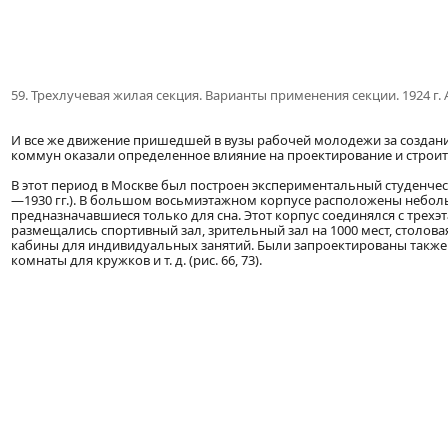
59. Трехлучевая жилая секция. Варианты применения секции. 1924 г. 
И все же движение пришедшей в вузы рабочей молодежи за создан
коммун оказали определенное влияние на проектирование и строите
В этот период в Москве был построен экспериментальный студенчески
—1930 гг.). В большом восьмиэтажном корпусе расположены небольш
предназначавшиеся только для сна. Этот корпус соединялся с тре
размещались спортивный зал, зрительный зал на 1000 мест, столовая, 
кабины для индивидуальных занятий. Были запроектированы также п
комнаты для кружков и т. д. (рис. 66, 73).