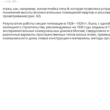
—стр. 83—
этажа, как, например, жилая ячейка типа Ф, которая позволяла устр
понижения высоты вспомогательных помещений квартир и алькова (
проветривание) (рис. 62).
Результатом работы секции типизации в 1928—1929 гг. была, с одно
жилищного строительства, рекомендуемых на 1930 год» (изданы в 192
экспериментальных коммунальных домов в Москве, Свердловске и Са
различные варианты пространственных типов жилых ячеек, приемы
коммунального дома, новые конструкции и материалы, методы орг