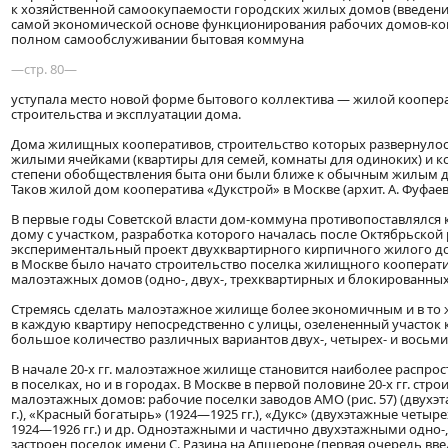
к хозяйственной самоокупаемости городских жилых домов (введени
самой экономической основе функционирования рабочих домов-ком
полном самообслуживании бытовая коммуна
—стр. 80—
уступала место новой форме бытового коллектива — жилой коопер
строительства и эксплуатации дома.
Дома жилищных кооперативов, строительство которых развернулось 
жилыми ячейками (квартиры для семей, комнаты для одиноких) и
степени обобществления быта они были ближе к обычным жилым 
Таков жилой дом кооператива «Дукстрой» в Москве (архит. А. Фуфаев, 1
В первые годы Советской власти дом-коммуна противопоставлялся
дому с участком, разработка которого началась после Октябрьской 
экспериментальный проект двухквартирного кирпичного жилого дома 
в Москве было начато строительство поселка жилищного кооперати
малоэтажных домов (одно-, двух-, трехквартирных и блокированных) (
Стремясь сделать малоэтажное жилище более экономичным и в то ж
в каждую квартиру непосредственно с улицы, озелененный участок ка
большое количество различных вариантов двух-, четырех- и восьм
В начале 20-х гг. малоэтажное жилище становится наиболее распро
в поселках, но и в городах. В Москве в первой половине 20-х гг. с
малоэтажных домов: рабочие поселки заводов АМО (рис. 57) (двухэт
г.), «Красный богатырь» (1924—1925 гг.), «Дукс» (двухэтажные четыре
1924—1926 гг.) и др. Одноэтажными и частично двухэтажными одно
застроен поселок имени С. Разина на Апшероне (первая очередь введе