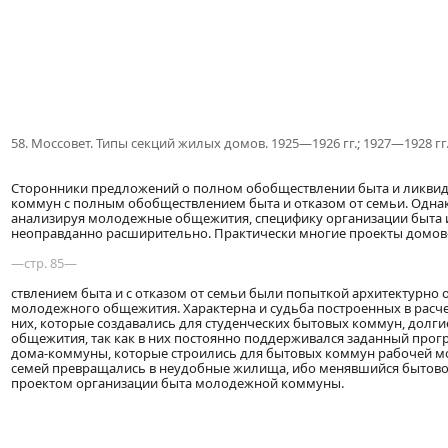
58. Моссовет. Типы секций жилых домов. 1925—1926 гг.; 1927—1928 гг.
Сторонники предложений о полном обобществлении быта и ликвид
коммун с полным обобществлением быта и отказом от семьи. Однако
анализируя молодежные общежития, специфику организации быта и
неоправданно расширительно. Практически многие проекты домо
—стр. 85—
ствлением быта и с отказом от семьи были попыткой архитектурно
молодежного общежития. Характерна и судьба построенных в расче
них, которые создавались для студенческих бытовых коммун, долг
общежития, так как в них постоянно поддерживался заданный прог
дома-коммуны, которые строились для бытовых коммун рабочей м
семей превращались в неудобные жилища, ибо менявшийся бытовой
проектом организации быта молодежной коммуны.