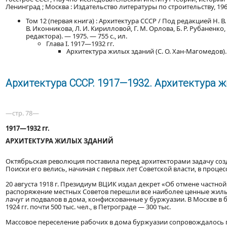
Ленинград ; Москва : Издательство литературы по строительству, 19
Том 12 (первая книга) : Архитектура СССР / Под редакцией Н. В
В. Иконникова, Л. И. Кирилловой, Г. М. Орлова, Б. Р. Рубаненко, 
редактора). — 1975. — 755 с., ил.
Глава I. 1917—1932 гг.
Архитектура жилых зданий (С. О. Хан-Магомедов).
Архитектура СССР. 1917—1932. Архитектура ж
—стр. 78—
1917—1932 гг.
АРХИТЕКТУРА ЖИЛЫХ ЗДАНИЙ
Октябрьская революция поставила перед архитекторами задачу со
Поиски его велись, начиная с первых лет Советской власти, в проце
20 августа 1918 г. Президиум ВЦИК издал декрет «Об отмене частной
распоряжение местных Советов перешли все наиболее ценные жилы
лачуг и подвалов в дома, конфискованные у буржуазии. В Москве в
1924 гг. почти 500 тыс. чел., в Петрограде — 300 тыс.
Массовое переселение рабочих в дома буржуазии сопровождалось 