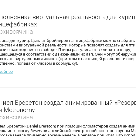
полненная виртуальная реальность для куриц
ицефабриках
Архивсячина
рица для куриц. Цыплят-бройлеров на птицефабрике можно снабдить
ойствами виртуальной реальности, которые позволят создать для пти
зию нахождения на свободе. Птицы разгуливают в клетке по шару,
щающемуся в соответствии с движениями их лап. Они могут обнаружи
вывать виртуальных личинок (при этом в настоящей реальности они,
ственно, попадают клювом в кормушку).
робнее
ниел Бреретон создал анимированный «Резер
я Metronomy
Архивсячина
ел Бреретон (Daniel Brereton) при помощи фломастеров создал аним
оклип к синглу Reservoir английской электронной синт-поп-группы M
совка заняла примерно восемь недель. Бреретон пошутил, что испол