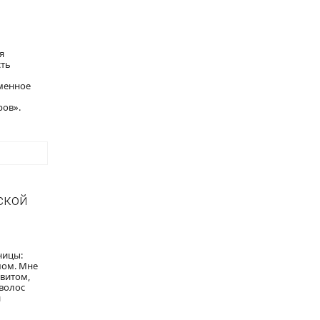
я
сть
еменное
ров».
ской
ницы:
мом. Мне
витом,
волос
й