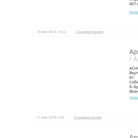
457 
под
14 мая 2014, 14:22
0 комментариев
Ар
/ 
АСНО
Вхут
61.
Собе
А. Б
Возн
под
11 мая 2014, 2:42
0 комментариев
Ар