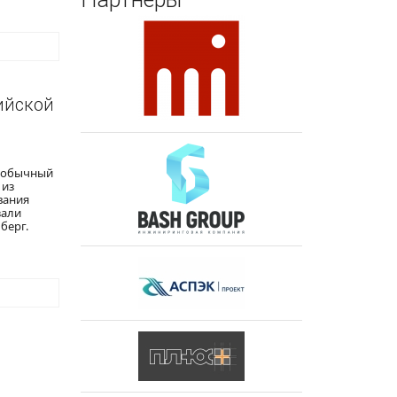
ийской
необычный
 из
вания
зали
берг.