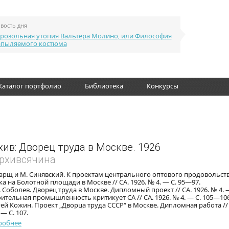
вость дня
розольная утопия Вальтера Молино, или Философия
апыляемого костюма
Каталог портфолио
Библиотека
Конкурсы
хив: Дворец труда в Москве. 1926
Архивсячина
арщ и М. Синявский. К проектам центрального оптового продовольст
а на Болотной площади в Москве // СА. 1926. № 4. — С. 95—97.
. Соболев. Дворец труда в Москве. Дипломный проект // СА. 1926. № 4. —
ительная промышленность критикует СА // СА. 1926. № 4. — С. 105—106
ей Кожин. Проект „Дворца труда СССР“ в Москве. Дипломная работа // 
 — С. 107.
робнее