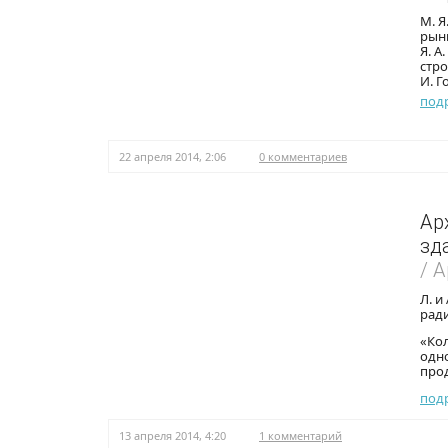
М. Я
рынк
Я. А
стро
И. Г
под
22 апреля 2014, 2:06
0 комментариев
Ар
зд
/ 
Л. и
ради
«Кол
одн
прод
под
13 апреля 2014, 4:20
1 комментарий