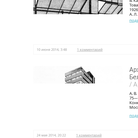
В. К
Това
1926
А. Л
под
10 июня 2014, 3:48
1 комментарий
Ар
Бе
/ 
А. В
75—
Конк
Моск
под
24 мая 2014, 20:22
1 комментарий