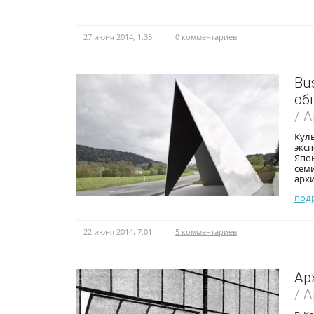
27 июня 2014, 1:35
0 комментариев
Bu
об
/ 
Кул
экс
Япон
сем
архи
под
22 июня 2014, 7:01
5 комментариев
Ар
/ 