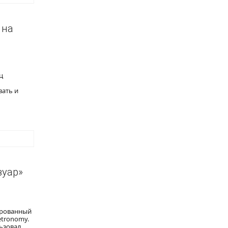
 на
ц
вать и
вуар»
ированный
etronomy.
ьзовал