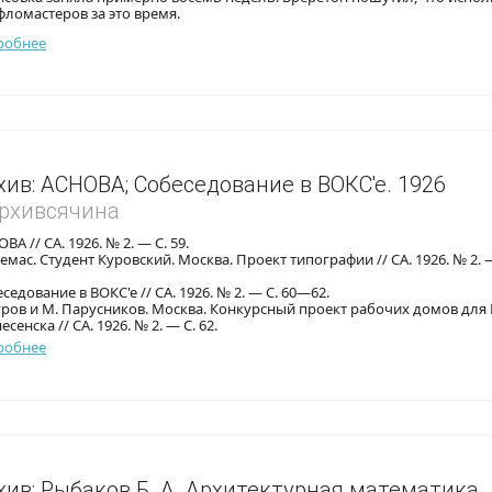
фломастеров за это время.
робнее
хив: АСНОВА; Собеседование в ВОКС'е. 1926
Архивсячина
ВА // СА. 1926. № 2. — С. 59.
емас. Студент Куровский. Москва. Проект типографии // СА. 1926. № 2. 
седование в ВОКС'е // СА. 1926. № 2. — С. 60—62.
уров и М. Парусников. Москва. Конкурсный проект рабочих домов для
есенска // СА. 1926. № 2. — С. 62.
робнее
хив: Рыбаков Б. А. Архитектурная математика