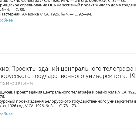
алиш. Окно Фенестра // СА. 1926. № 4. — 2-я стр. обложки, С. 87—88.
рищеское соревнование ОСА на эскизный проект жилого дома трудящи
. № 4. — С. 88.
. Пастернак. Америка // СА. 1926. № 4. — С. 92—94.
робнее
хив: Проекты зданий центрального телеграфа 
лорусского государственного университета. 19
Архивсячина
. Щусев. Проект здания центрального телеграфа и радио узла // СА. 1926
76.
урсный проект здания Белорусского государственного университета в
ва, 1926 год // СА. 1926. № 3. — С. 78—79.
робнее