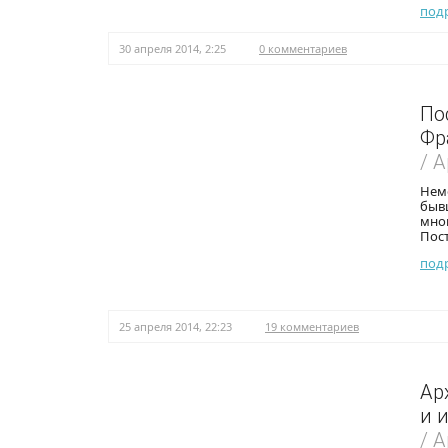
под
30 апреля 2014, 2:25
0 комментариев
По
Фр
/ 
Неме
быв
мног
Пост
под
25 апреля 2014, 22:23
19 комментариев
Ар
и 
/ 