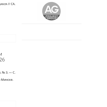
хся // СА.
и
26
. № 3. — С.
 Минске.