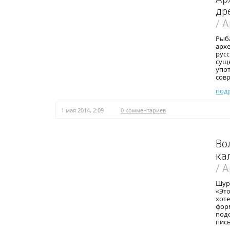
др
/ 
Рыба
архе
русс
сущ
упот
совр
под
1 мая 2014, 2:09
0 комментариев
Во
ка
/ 
Шуро
«Эт
хоте
фор
подо
пис