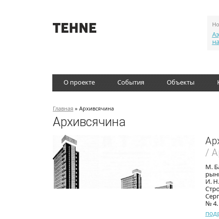
Но
Аэ
н
О проекте
События
Объекты
Главная
» Архивсячина
Архивсячина
Ар
/ 
М. Б
рынк
И. Н
Стро
Серг
№ 4.
под