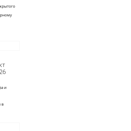
 крытого
ерному
кт
26
фа и
 в