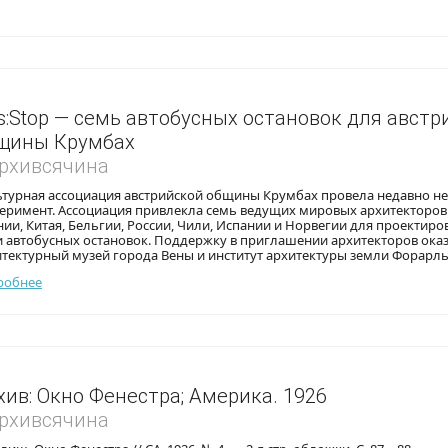
s:Stop — семь автобусных остановок для австр
щины Крумбах
Архивсячина
ьтурная ассоциация австрийской общины Крумбах провела недавно 
перимент. Ассоциация привлекла семь ведущих мировых архитекторов
ии, Китая, Бельгии, России, Чили, Испании и Норвегии для проектиро
и автобусных остановок. Поддержку в приглашении архитекторов ока
тектурный музей города Вены и институт архитектуры земли Форарль
робнее
хив: Окно Фенестра; Америка. 1926
Архивсячина