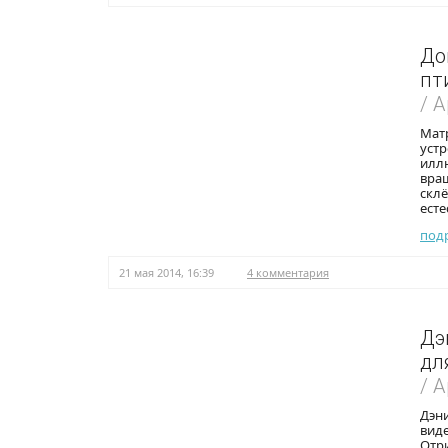
До
пт
/ 
Мат
устр
иллю
вра
склё
есте
под
21 мая 2014, 16:39
4 комментария
Дэ
дл
/ 
Дэни
виде
Отри