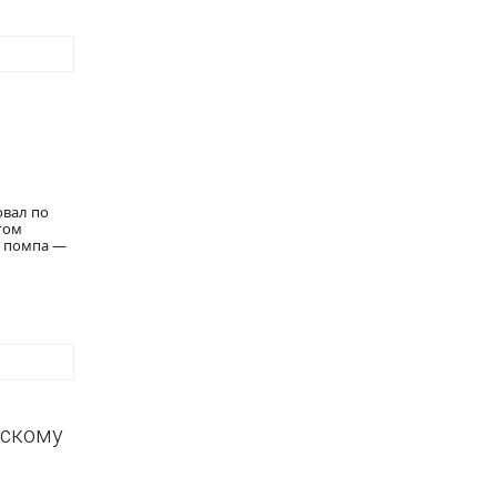
овал по
гом
я помпа —
нскому