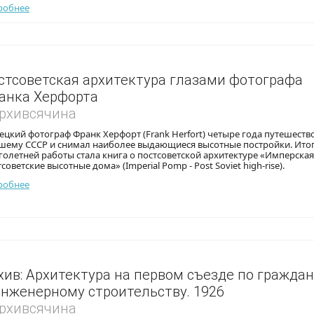
робнее
стсоветская архитектура глазами фотографа
анка Херфорта
Архивсячина
цкий фотограф Франк Херфорт (Frank Herfort) четыре года путешеств
шему СССР и снимал наиболее выдающиеся высотные постройки. Ито
олетней работы стала книга о постсоветской архитектуре «Имперска
советские высотные дома» (Imperial Pomp - Post Soviet high-rise).
робнее
хив: Архитектура на первом съезде по гражда
инженерному строительству. 1926
Архивсячина