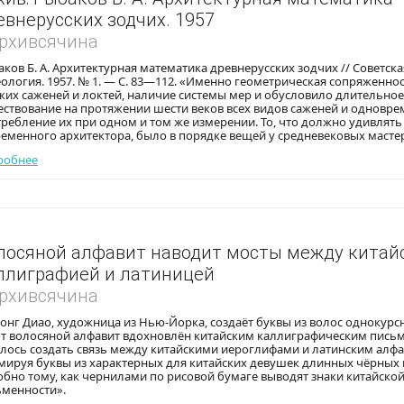
евнерусских зодчих. 1957
Архивсячина
ков Б. А. Архитектурная математика древнерусских зодчих // Советска
ология. 1957. № 1. — С. 83—112. «Именно геометрическая сопряженно
ких саженей и локтей, наличие системы мер и обусловило длительное
ествование на протяжении шести веков всех видов саженей и одновр
ребление их при одном и том же измерении. То, что должно удивлять
еменного архитектора, было в порядке вещей у средневековых масте
робнее
лосяной алфавит наводит мосты между китай
ллиграфией и латиницей
Архивсячина
нг Диао, художница из Нью-Йорка, создаёт буквы из волос однокурс
от волосяной алфавит вдохновлён китайским каллиграфическим пись
лось создать связь между китайскими иероглифами и латинским алфа
мируя буквы из характерных для китайских девушек длинных чёрных 
бно тому, как чернилами по рисовой бумаге выводят знаки китайско
ьменности».