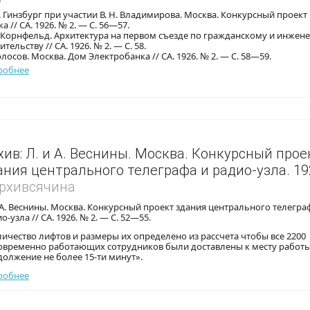
. Гинзбург при участии В. Н. Владимирова. Москва. Конкурсный проект
а // СА. 1926. № 2. — С. 56—57.
. Корнфельд. Архитектура на первом съезде по гражданскому и инжен
ительству // СА. 1926. № 2. — С. 58.
олосов. Москва. Дом Электробанка // СА. 1926. № 2. — С. 58—59.
робнее
хив: Л. и А. Веснины. Москва. Конкурсный прое
ания центрального телеграфа и радио-узла. 19
Архивсячина
 А. Веснины. Москва. Конкурсный проект здания центрального телегра
о-узла // СА. 1926. № 2. — С. 52—55.
ичество лифтов и размеры их определено из рассчета чтобы все 2200
овременно работающих сотрудников были доставлены к месту работы
олжение не более 15-ти минут».
робнее