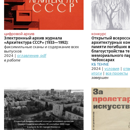
цифровой архив
конкурс
Электронный архив журнала
Открытый всеросс
«Архитектура СССР» (1933—1992):
архитектурных ко
факсимильные сканы и содержание всех
памяти погибших в
выпусков
благоустройства т
|
оглавление, pdf
мемориального пар
2024
Чебоксарах
в работе
КБ TEHNE
|
условия
|
отв
2024
итоги
|
все проекты
завершен