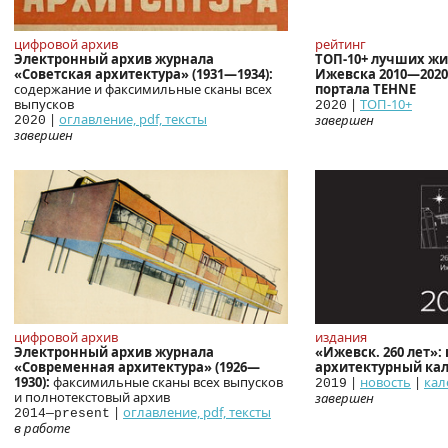
цифровой архив
рейтинг
Электронный архив журнала
ТОП-10+ лучших ж
«Советская архитектура» (1931—1934):
Ижевска 2010—2020
содержание и факсимильные сканы всех
портала TEHNE
выпусков
|
ТОП-10+
2020
|
оглавление, pdf, тексты
завершен
2020
завершен
цифровой архив
издания
Электронный архив журнала
«Ижевск. 260 лет»
«Современная архитектура» (1926—
архитектурный кал
1930):
факсимильные сканы всех выпусков
|
новость
|
кал
2019
и полнотекстовый архив
завершен
|
оглавление, pdf, тексты
2014—present
в работе