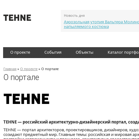
Новость дня
Аэрозольная утопия Вальтера Молин
напыляемого костюма
О проекте
События
Объекты
Каталог портф
Главная
»
О проекте
» О портале
О портале
TEHNE — российский архитектурно-дизайнерский портал, созда
TEHNE — портал архитекторов, проектировщиков, дизайнеров, худож
созидают предметный мир. Главные темы: российская и мировая архи