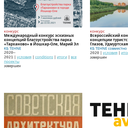
конкурс
конкурс
Международный конкурс эскизных
Всероссийский кон
концепций благоустройства парка
концепции туристск
«Тарханово» в Йошкар-Оле, Марий Эл
Глазов, Удмуртска
КБ
TEHNE
КБ TEHNE совместно
|
условия
|
ито
2020—
2020
|
условия
|
conditions
|
итоги
|
все
завершен
2021
проекты
завершен