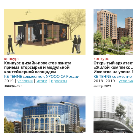
конкурс
конкурс
Конкурс дизайн-проектов пункта
Открытый архитек
приема вторсырья и модульной
«Жилой комплекс „
контейнерной площадки
Ижевске на улице 1
КБ TEHNE совместно с УРООО СА России
КБ TEHNE совместно
|
условия
|
итоги
|
проекты
|
услови
2019
2018—2019
завершен
завершен