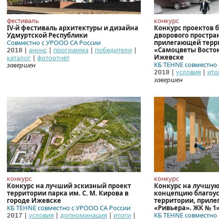
фестиваль
конкурс
IV-й фестиваль архитектуры и дизайна
Конкурс проектов 
Удмуртской Республики
дворового простра
Совместно с УРООО СА России
прилегающей терр
|
анонс
|
программа
|
победители
|
«Самоцветы Восток
2018
Ижевске
каталог
|
фотоотчёт
КБ TEHNE совместно
завершен
|
условия
|
ито
2018
завершен
конкурс
конкурс
Конкурс на лучший эскизный проект
Конкурс на лучшую
территории парка им. С. М. Кирова в
концепцию благоу
городе Ижевске
территории, прил
КБ TEHNE совместно с УРООО СА России
«Ривьера». ЖК № 1
|
условия
|
допноминация
|
итоги
|
КБ TEHNE совместно
2017