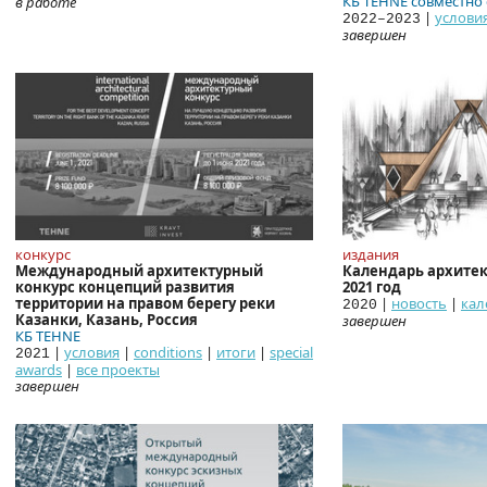
КБ TEHNE совместно
в работе
|
услови
2022–2023
завершен
конкурс
издания
Международный архитектурный
Календарь архитек
конкурс концепций развития
2021 год
территории на правом берегу реки
|
новость
|
кал
2020
Казанки, Казань, Россия
завершен
КБ
TEHNE
|
условия
|
conditions
|
итоги
|
special
2021
awards
|
все проекты
завершен