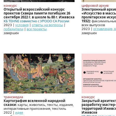
конкурс
цифровой архив
Открытый всероссийский конкурс
Электронный архи
проектов Сквера памяти погибших 26
«Искусство в массы
сентября 2022 г. в школе № 88 г. Ижевска
пролетарское искус
КБ TEHNE совместно с УРООО СА России
1932):
факсимильные 
|
условия
|
ответы на вопросы
|
всех выпусков
2023
|
оглавление, p
победители
|
все проекты
2023
завершен
завершен
трансмедиа
конкурс
Картография вселенной народной
Закрытый архитект
сказки:
карты, живопись, тексты, издания,
разработку мастер
интерактивные приложения, текстиль
территорий Ижевско
|
идея
Ижевске
2022