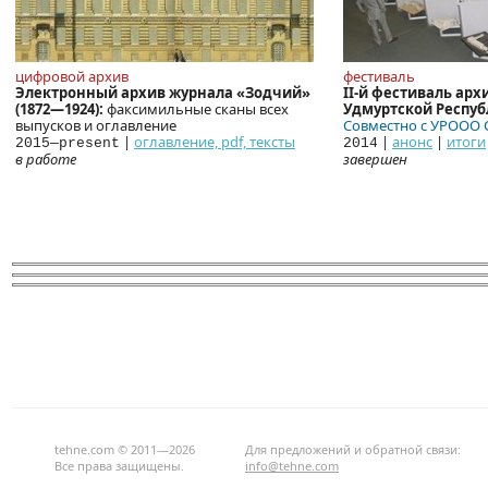
цифровой архив
фестиваль
Электронный архив журнала «Зодчий»
II-й фестиваль арх
(1872—1924):
факсимильные сканы всех
Удмуртской Респу
выпусков и оглавление
Совместно с УРООО 
|
оглавление, pdf, тексты
|
анонс
|
итоги
2015—present
2014
в работе
завершен
tehne.com © 2011—2026
Для предложений и обратной связи:
Все права защищены.
info@tehne.com