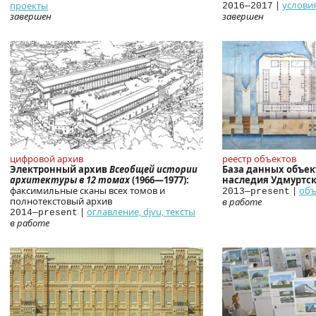
|
услови
проекты
2016—2017
завершен
завершен
цифровой архив
реестр объектов
Электронный архив
Всеобщей истории
База данных объек
архитектуры в 12 томах
(1966—1977):
наследия Удмуртск
факсимильные сканы всех томов и
|
объ
2013—present
полнотекстовый архив
в работе
|
оглавление, djvu, тексты
2014—present
в работе