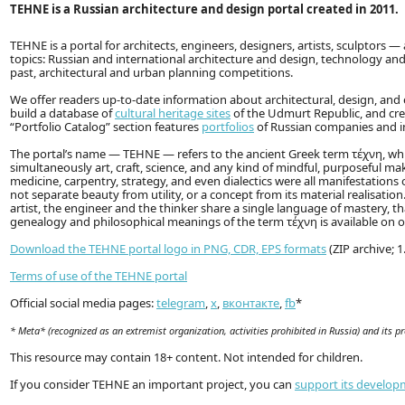
TEHNE is a Russian architecture and design portal created in 2011.
TEHNE is a portal for architects, engineers, designers, artists, sculptors
topics: Russian and international architecture and design, technology and
past, architectural and urban planning competitions.
We offer readers up-to-date information about architectural, design, and
build a database of
cultural heritage sites
of the Udmurt Republic, and cr
“Portfolio Catalog” section features
portfolios
of Russian companies and ind
The portal’s name — TEHNE — refers to the ancient Greek term τέχνη, whi
simultaneously art, craft, science, and any kind of mindful, purposeful mak
medicine, carpentry, strategy, and even dialectics were all manifestations
not separate beauty from utility, or a concept from its material realisation.
artist, the engineer and the thinker share a single language of mastery, 
genealogy and philosophical meanings of the term τέχνη is available on
Download the TEHNE portal logo in PNG, CDR, EPS formats
(ZIP archive; 
Terms of use of the TEHNE portal
Official social media pages:
telegram
,
x
,
вконтакте
,
fb
*
* Meta* (recognized as an extremist organization, activities prohibited in Russia) and its 
This resource may contain 18+ content. Not intended for children.
If you consider TEHNE an important project, you can
support its develo