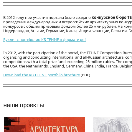
В 2012 году при участии портала было создано
конкурсное бюро T
проведения международных и всероссийских архитектурных конкурс
конкурсов с общим призовым фондом более 25 млн рублей. На конку
Нидерландов, Англии, Германии, Китая, Индии, Франции, Бельгии, Бе
Буклет с портфолио КБ TEHNE в формате pdf
In 2012, with the participation of the portal, the TEHNE Competition Bur
organizing and conducting international and all-Russian architectural co
competitions with a total prize fund exceeding 25 million rubles. The com
the USA, the Netherlands, England, Germany, China, India, France, Belgium,
Download the KB TEHNE portfolio brochure
(PDF)
наши проекты