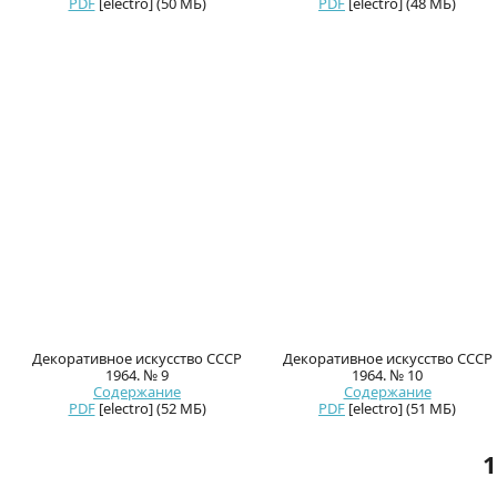
PDF
[electro] (50 МБ)
PDF
[electro] (48 МБ)
Декоративное искусство СССР
Декоративное искусство СССР
1964. № 9
1964. № 10
Содержание
Содержание
PDF
[electro] (52 МБ)
PDF
[electro] (51 МБ)
1