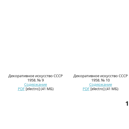
Декоративное искусство СССР
Декоративное искусство СССР
1958. № 9
1958. № 10
Содержание
Содержание
PDF
[electro] (41 МБ)
PDF
[electro] (41 МБ)
1