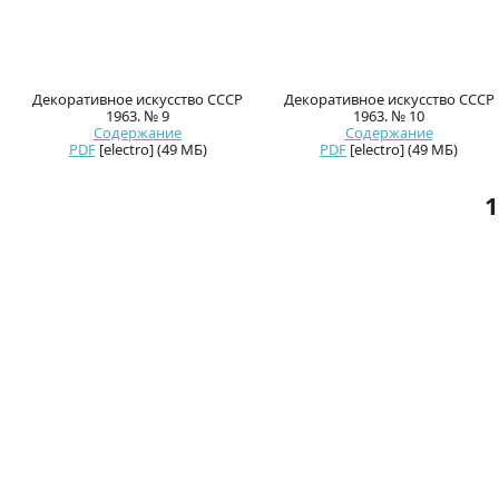
Декоративное искусство СССР
Декоративное искусство СССР
1963. № 9
1963. № 10
Содержание
Содержание
PDF
[electro] (49 МБ)
PDF
[electro] (49 МБ)
1