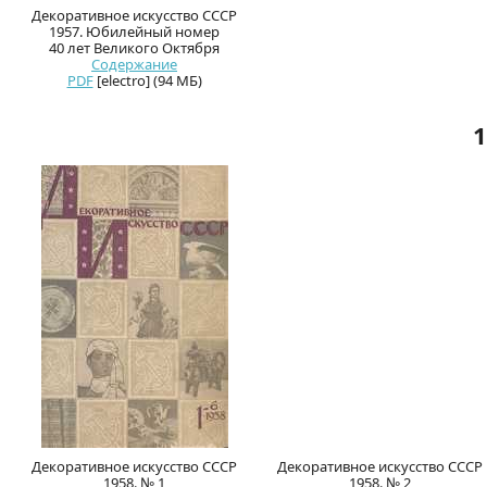
Декоративное искусство СССР
1957. Юбилейный номер
40 лет Великого Октября
Содержание
PDF
[electro] (94 МБ)
1
Декоративное искусство СССР
Декоративное искусство СССР
1958. № 1
1958. № 2