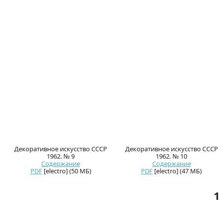
Декоративное искусство СССР
Декоративное искусство СССР
1962. № 9
1962. № 10
Содержание
Содержание
PDF
[electro] (50 МБ)
PDF
[electro] (47 МБ)
1