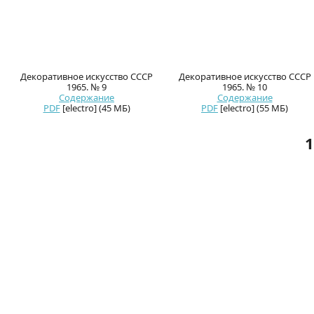
Декоративное искусство СССР
Декоративное искусство СССР
1965. № 9
1965. № 10
Содержание
Содержание
PDF
[electro] (45 МБ)
PDF
[electro] (55 МБ)
1