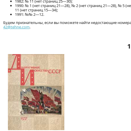
1982: № 11 (нет страниц 25—30);
1990: № 1 (нет страниц 21—28), № 2 (нет страниц 21—28), № 5 (н
11 (нет страниц 15—34);
1991: №№ 2—12.
Будем признательны, если вы поможете найти недостающие номера.
42@tehne.com
.
1