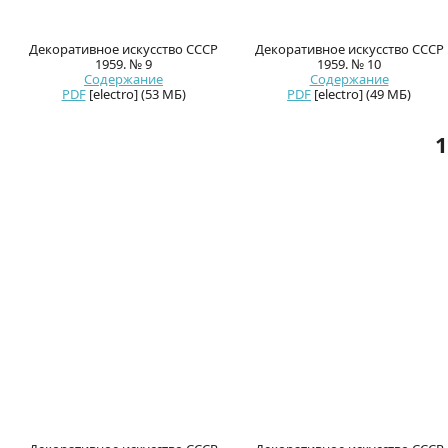
Декоративное искусство СССР
Декоративное искусство СССР
1959. № 9
1959. № 10
Содержание
Содержание
PDF
[electro] (53 МБ)
PDF
[electro] (49 МБ)
1