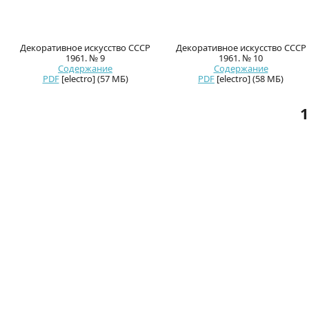
Декоративное искусство СССР
Декоративное искусство СССР
1961. № 9
1961. № 10
Содержание
Содержание
PDF
[electro] (57 МБ)
PDF
[electro] (58 МБ)
1