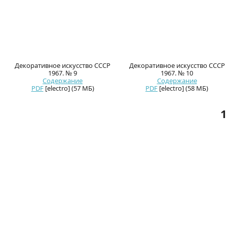
Декоративное искусство СССР
Декоративное искусство СССР
1967. № 9
1967. № 10
Содержание
Содержание
PDF
[electro] (57 МБ)
PDF
[electro] (58 МБ)
1