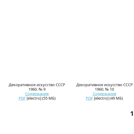
Декоративное искусство СССР
Декоративное искусство СССР
1960. № 9
1960. № 10
Содержание
Содержание
PDF
[electro] (55 МБ)
PDF
[electro] (49 МБ)
1