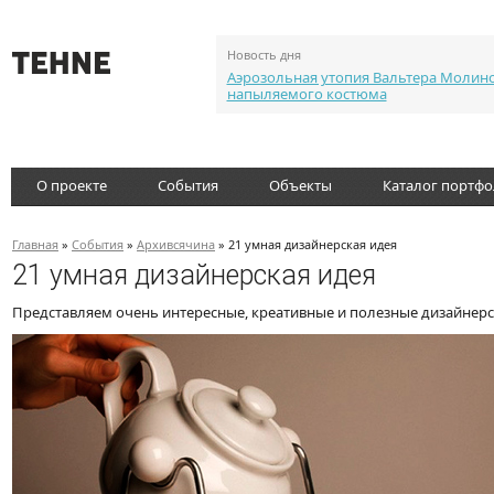
Новость дня
Аэрозольная утопия Вальтера Молин
напыляемого костюма
О проекте
События
Объекты
Каталог портф
Главная
»
События
»
Архивсячина
» 21 умная дизайнерская идея
21 умная дизайнерская идея
Представляем очень интересные, креативные и полезные дизайнерс