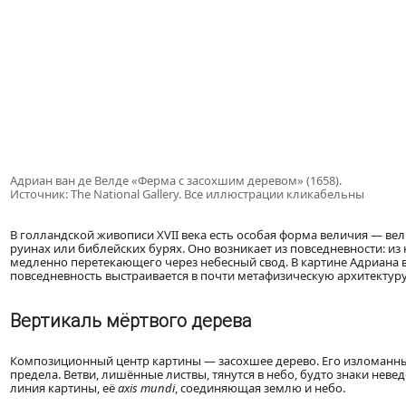
Адриан ван де Велде «Ферма с засохшим деревом» (1658).
Источник: The National Gallery. Все иллюстрации кликабельны
В голландской живописи XVII века есть особая форма величия — вел
руинах или библейских бурях. Оно возникает из повседневности: из
медленно перетекающего через небесный свод. В картине Адриана в
повседневность выстраивается в почти метафизическую архитектуру
Вертикаль мёртвого дерева
Композиционный центр картины — засохшее дерево. Его изломанны
предела. Ветви, лишённые листвы, тянутся в небо, будто знаки неве
линия картины, её
axis mundi
, соединяющая землю и небо.