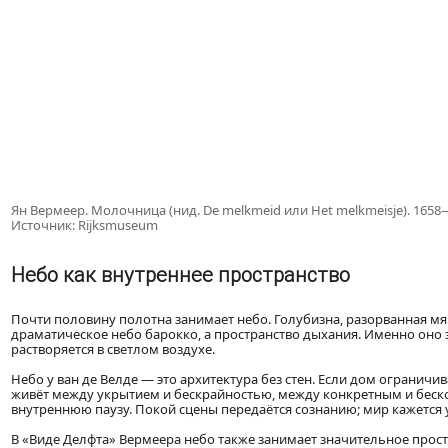
Ян Вермеер. Молочница (нид. De melkmeid или Het melkmeisje). 1658
Источник: Rijksmuseum
Небо как внутреннее пространство
Почти половину полотна занимает небо. Голубизна, разорванная мя
драматическое небо барокко, а пространство дыхания. Именно оно з
растворяется в светлом воздухе.
Небо у ван де Велде — это архитектура без стен. Если дом ограничи
живёт между укрытием и бескрайностью, между конкретным и беско
внутреннюю паузу. Покой сцены передаётся сознанию; мир кажется у
В «Виде Делфта» Вермеера небо также занимает значительное прост