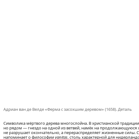
Адриан ван де Велде «Ферма с засохшим деревом» (1658). Деталь
Символика мёртвого дерева многослойна. В христианской традиции 
но рядом — гнездо на одной из ветвей, намёк на продолжающуюся 
не разрушает окончательно, а перераспределяет жизненные силы. С
напоминает о философии
vanitas
, столь характерной для нидерландс