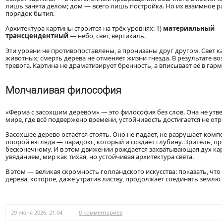
лишь занята делом; дом — всего лишь постройка. Но их взаимное р
порядок бытия.
Архитектура картины строится на трёх уровнях: 1)
материальный
— 
трансцендентный
— небо, свет, вертикаль.
Эти уровни не противопоставлены, а пронизаны друг другом. Свет ка
животных; смерть дерева не отменяет жизни гнезда. В результате во
тревога. Картина не драматизирует бренность, а вписывает её в гар
Молчаливая философия
«Ферма с засохшим деревом» — это философия без слов. Она не утв
мире, где всё подвержено времени, устойчивость достигается не от
Засохшее дерево остаётся стоять. Оно не падает, не разрушает ком
опорой взгляда — парадокс, который и создаёт глубину. Зритель, пр
бесконечному. И в этом движении рождается захватывающая дух ка
увяданием, мир как тихая, но устойчивая архитектура света.
В этом — великая скромность голландского искусства: показать, что б
дерева, которое, даже утратив листву, продолжает соединять землю 
29 июня 2026, 21:04
0 комментариев