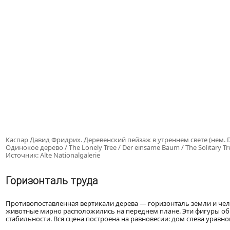
Каспар Давид Фридрих. Деревенский пейзаж в утреннем свете (нем. Do
Одинокое дерево / The Lonely Tree / Der einsame Baum / The Solitary Tre
Источник: Alte Nationalgalerie
Горизонталь труда
Противопоставленная вертикали дерева — горизонталь земли и чело
животные мирно расположились на переднем плане. Эти фигуры о
стабильности. Вся сцена построена на равновесии: дом слева уравно