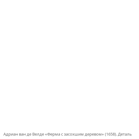
Адриан ван де Велде «Ферма с засохшим деревом» (1658). Деталь