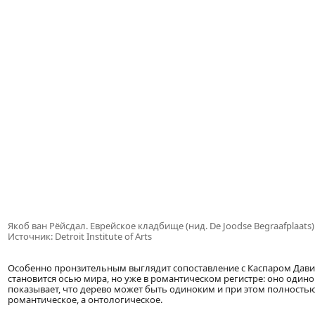
Якоб ван Рёйсдал. Еврейское кладбище (нид. De Joodse Begraafplaats).
Источник: Detroit Institute of Arts
Особенно пронзительным выглядит сопоставление с Каспаром Давид
становится осью мира, но уже в романтическом регистре: оно одинок
показывает, что дерево может быть одиноким и при этом полность
романтическое, а онтологическое.