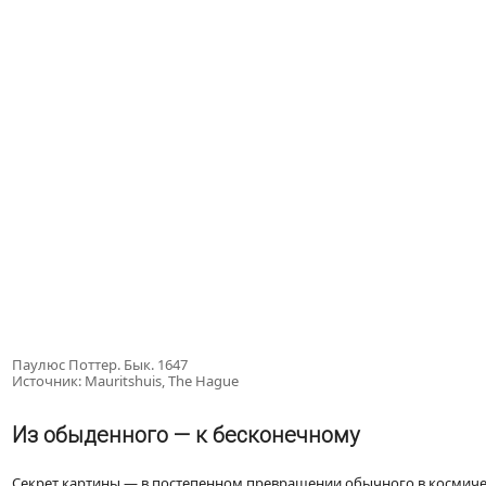
Паулюс Поттер. Бык. 1647
Источник: Mauritshuis, The Hague
Из обыденного — к бесконечному
Секрет картины — в постепенном превращении обычного в космичес