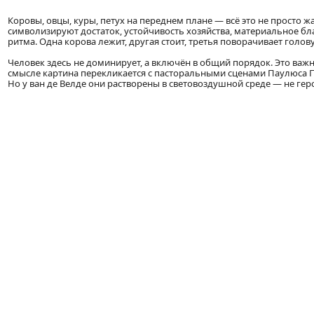
Коровы, овцы, куры, петух на переднем плане — всё это не просто 
символизируют достаток, устойчивость хозяйства, материальное бл
ритма. Одна корова лежит, другая стоит, третья поворачивает голо
Человек здесь не доминирует, а включён в общий порядок. Это важн
смысле картина перекликается с пасторальными сценами Паулюса 
Но у ван де Велде они растворены в световоздушной среде — не гер