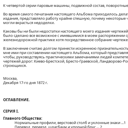
К четвертой серии паровые машины, подвижной состав, поворотные 
Во время самого печатания настоящего Альбома приходилось делат
издания, представляло работу крайне спешную, почему некоторые 
могли вкрасться недоделки.
Каковы бы ни были недостатки настоящего моего издания чертежей, я
было сделано все возможное с имевшимися в моем распоряжении ср
железнодорожной практике хотя посредственное собрание чертежей
В заключение считаю долгом принести искреннюю признательность К
мне ими при составлении настоящего Альбома, который представляя
чтобы, руководствуясь практическими замечаниями людей компетен
чертежей дорог: Киево-Брестской, Бресто-Граевской, Ландворово-Р
строющихся.
Москва,
Декабря 17-го дня 1872 г.
ОГЛАВЛЕНИЕ.
СЕРИЯ I.
Главного Общества:
Нормальные профили, верстовой столб и уклонные знаки ...1
Перевод, переезд, шлагбаум и упорной брус ... 2