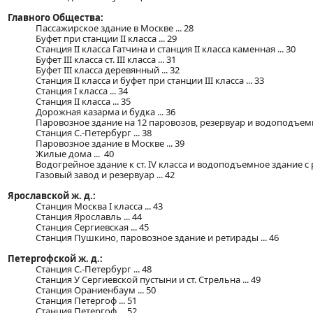
Главного Общества:
Пассажирское здание в Москве ... 28
Буфет при станции II класса ... 29
Станция II класса Гатчина и станция II класса каменная ... 30
Буфет III класса ст. III класса ... 31
Буфет III класса деревянный ... 32
Станция II класса и буфет при станции ІІІ класса ... 33
Станция I класса ... 34
Станция II класса ... 35
Дорожная казарма и будка ... 36
Паровозное здание на 12 паровозов, резервуар и водоподъемно
Станция С.-Петербург ... 38
Паровозное здание в Москве ... 39
Жилые дома ... 40
Водогрейное здание к ст. IV класса и водоподъемное здание с р
Газовый завод и резервуар ... 42
Ярославской ж. д.:
Станция Москва I класса ... 43
Станция Ярославль ... 44
Станция Сергиевская ... 45
Станция Пушкино, паровозное здание и ретирады ... 46
Петергофской ж. д.:
Станция С.-Петербург ... 48
Станция У Сергиевской пустыни и ст. Стрельна ... 49
Станция Ораниенбаум ... 50
Станция Петергоф ... 51
Станция Петергоф ... 52