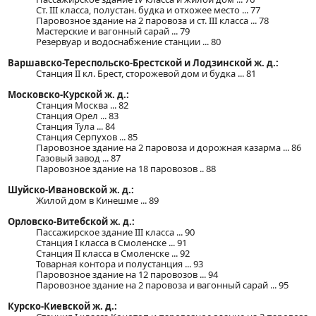
Ст. III класса, полустан. будка и отхожее место ... 77
Паровозное здание на 2 паровоза и ст. III класса ... 78
Мастерские и вагонный сарай ... 79
Резервуар и водоснабжение станции ... 80
Варшавско-Тереспольско-Брестской и Лодзинской ж. д.:
Станция II кл. Брест, сторожевой дом и будка ... 81
Московско-Курской ж. д.:
Станция Москва ... 82
Станция Орел ... 83
Станция Тула ... 84
Станция Серпухов ... 85
Паровозное здание на 2 паровоза и дорожная казарма ... 86
Газовый завод ... 87
Паровозное здание на 18 паровозов .. 88
Шуйско-Ивановской ж. д.:
Жилой дом в Кинешме ... 89
Орловско-Витебской ж. д.:
Пассажирское здание III класса ... 90
Станция I класса в Смоленске ... 91
Станция II класса в Смоленске ... 92
Товарная контора и полустанция ... 93
Паровозное здание на 12 паровозов ... 94
Паровозное здание на 2 паровоза и вагонный сарай ... 95
Курско-Киевской ж. д.: