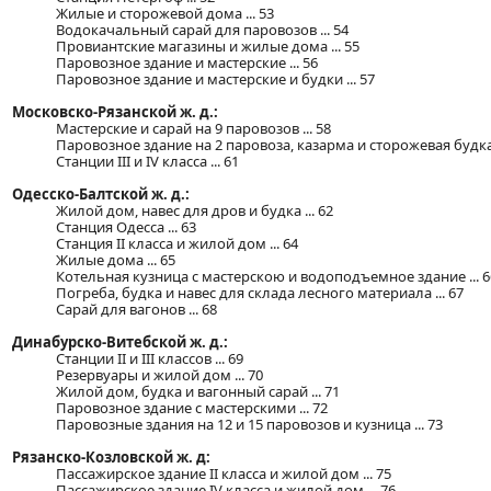
Жилые и сторожевой дома ... 53
Водокачальный сарай для паровозов ... 54
Провиантские магазины и жилые дома ... 55
Паровозное здание и мастерские ... 56
Паровозное здание и мастерские и будки ... 57
Московско-Рязанской ж. д.:
Мастерские и сарай на 9 паровозов ... 58
Паровозное здание на 2 паровоза, казарма и сторожевая будка .
Станции III и IV класса ... 61
Одесско-Балтской ж. д.:
Жилой дом, навес для дров и будка ... 62
Станция Одесса ... 63
Станция II класса и жилой дом ... 64
Жилые дома ... 65
Котельная кузница с мастерскою и водоподъемное здание ... 6
Погреба, будка и навес для склада лесного материала ... 67
Сарай для вагонов ... 68
Динабурско-Витебской ж. д.:
Станции II и III классов ... 69
Резервуары и жилой дом ... 70
Жилой дом, будка и вагонный сарай ... 71
Паровозное здание с мастерскими ... 72
Паровозные здания на 12 и 15 паровозов и кузница ... 73
Рязанско-Козловской ж. д:
Пассажирское здание II класса и жилой дом ... 75
Пассажирское здание IV класса и жилой дом ... 76