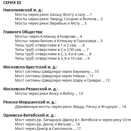
СЕРИЯ ІІІ
Николаевской ж. д.:
Мосты через реки: Шошу, Волгу и Цну ... 1
Мосты через реки: Тверцу, Сходню и Волхов ... 2
Мосты через реки: Веребью и Мсту ... 3
Главного Общества:
Мосты: через Клязьму в Коврове ... 4
Мосты: через Вилию и Клязьму в Гороховце ... 5
Типы труб: отверстием в 1 и 2 саж. ... 6
Типы труб: отверстием в 2 и 2,50 саж. ... 7
Типы труб: отверстием в 2, 3, 4 и 8 саж. ... 8
Типы труб: отверстием в 3, 8 и 10 саж. ... 9
Московско-Брестской ж. д.:
Мост системы Шведлера через Березину ... 10
Мост системы Шведлера через Неман ... 11
Мост системы Шведлера через Шару и Гривдю ... 12
Московско-Рязанской ж. д.:
Мосты через реки Вожу и Воблу ... 13
Ряжско-Моршанской ж. д.:
Деревянные мосты через реки: Верду, Пячку и Ягодную ... 14
Орловско-Витебской ж. д.:
Мост через рр. Западную Двину в г. Витебске и через реку Остер 
Мост через рр. Десну и Ветьму ... 16
Мост через Днепр в Смоленске ... 17