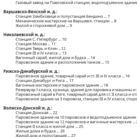
Газовый завод на Павловской станции, водоподъемное здание .
Варшавско-Венской ж. д.:
Станция Замбковице и полустанция Бендино ... 7
Механические мастерские на Варшавск. станции ... 8
Жилой и сторожевой дом ... 9
Николаевской ж. д.:
Станция С.-Петербург ... 10
Станция Москва ... 11
Станция Тверь и Клин ...12
Станция III и IV класса ... 13
Вагонный сарай, жилой дом и будка ... 14
Паровозное здание и расположение танков ... 15
Рижско-Динабурской ж. д.:
Паровозное здание, товарный сарай и ст. III и IV класса ... 16
Станции Динабург и Рига ... 17
Вагонные мастерские и паровозное здание ... 18
Резервуар I класса, кузница, здания для паровика и машины и 
Паровозный сарай в Риге, товарный сарай для ст. II класса и отх
Паровозное здание на 3 паровоза, станции III и IV класса, сторож
Волжско-Донской ж. д.:
Станция Донская ... 22
Паровозное здание на 10 паровозов и водоподъемное здание ..
Паровозное здание на 12 паровозов и вагонные мастерские ... 
Станция II класса и жилой дом ... 25
Жилые дома и будка ... 26
Жилой дом и полустанция ... 27