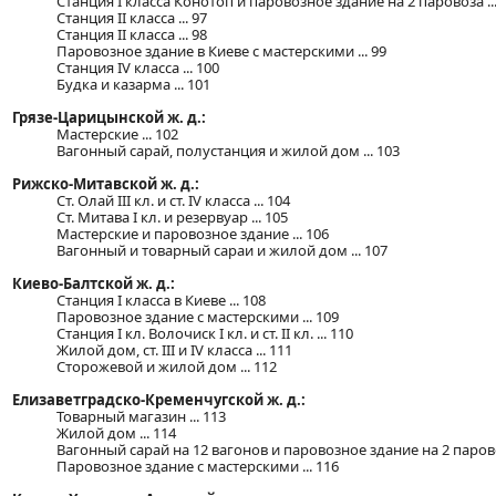
Станция I класса Конотоп и паровозное здание на 2 паровоза ...
Станция II класса ... 97
Станция II класса ... 98
Паровозное здание в Киеве с мастерскими ... 99
Станция IV класса ... 100
Будка и казарма ... 101
Грязе-Царицынской ж. д.:
Мастерские ... 102
Вагонный сарай, полустанция и жилой дом ... 103
Рижско-Митавской ж. д.:
Ст. Олай III кл. и ст. IV класса ... 104
Ст. Митава I кл. и резервуар ... 105
Мастерские и паровозное здание ... 106
Вагонный и товарный сараи и жилой дом ... 107
Киево-Балтской ж. д.:
Станция I класса в Киеве ... 108
Паровозное здание с мастерскими ... 109
Станция I кл. Волочиск I кл. и ст. II кл. ... 110
Жилой дом, ст. III и IV класса ... 111
Сторожевой и жилой дом ... 112
Елизаветградско-Кременчугской ж. д.:
Товарный магазин ... 113
Жилой дом ... 114
Вагонный сарай на 12 вагонов и паровозное здание на 2 паровоз
Паровозное здание с мастерскими ... 116