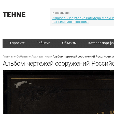
Новость дня
Аэрозольная утопия Вальтера Молин
напыляемого костюма
О проекте
События
Объекты
Каталог портф
Главная
»
События
»
Архивсячина
» Альбом чертежей сооружений Российских ж
Альбом чертежей сооружений Российс