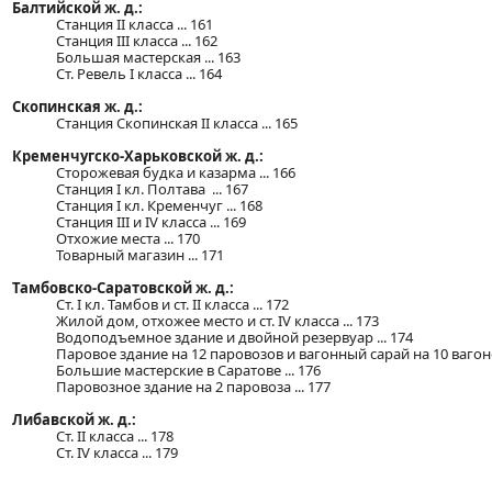
Балтийской ж. д.:
Станция II класса ... 161
Станция III класса ... 162
Большая мастерская ... 163
Ст. Ревель I класса ... 164
Скопинская ж. д.:
Станция Скопинская II класса ... 165
Кременчугско-Харьковской ж. д.:
Сторожевая будка и казарма ... 166
Станция I кл. Полтава ... 167
Станция І кл. Кременчуг ... 168
Станция III и IV класса ... 169
Отхожие места ... 170
Товарный магазин ... 171
Тамбовско-Саратовской ж. д.:
Ст. I кл. Тамбов и ст. II класса ... 172
Жилой дом, отхожее место и ст. IV класса ... 173
Водоподъемное здание и двойной резервуар ... 174
Паровое здание на 12 паровозов и вагонный сарай на 10 вагонов
Большие мастерские в Саратове ... 176
Паровозное здание на 2 паровоза ... 177
Либавской ж. д.:
Ст. II класса ... 178
Ст. IV класса ... 179