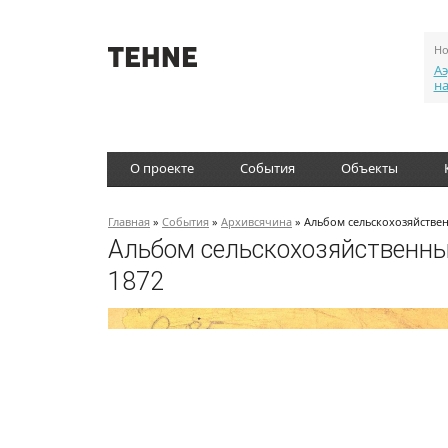
Но
Аэ
н
О проекте
События
Объекты
Главная
»
События
»
Архивсячина
» Альбом сельскохозяйствен
Альбом сельскохозяйственны
1872