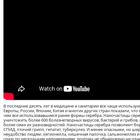
В последние десять лет в медицине и санитарии все чаще использу
Европы, России, Японии, Китая и многих других стран показали, что
чем все использовавшиеся ранее формы серебра. Наночастицы сере
уничтожить более 600 болезнетворных вирусов, бактерий и грибов, 
более семи их разновидностей. Наночастицы серебра позволяют бо
СПИД, птичий грипп, гепатит, туберкулез. И менее опасными, но
неудобство людям: легионелла, кишечная палочка, сальмонеллез и
сразу по нескольким направлениям, поэтому не обнаружено ни одн