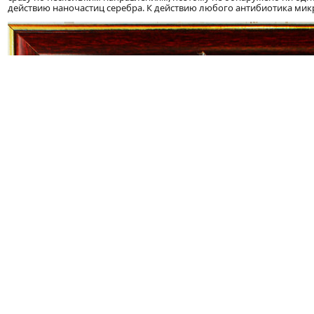
действию наночастиц серебра. К действию любого антибиотика мик