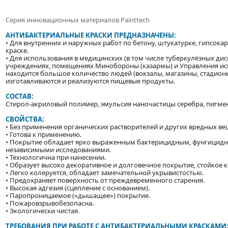
Серия инновационных материалов Painttech
АНТИБАКТЕРИАЛЬНЫЕ КРАСКИ ПРЕДНАЗНАЧЕНЫ:
• Для внутренних и наружных работ по бетону, штукатурке, гипсокарт
краске.
• Для использования в медицинских (в том числе туберкулёзных ди
учреждениях, помещениях Минобороны (казармы) и Управления испо
находится большое количество людей (вокзалы, магазины, стадионы 
изготавливаются и реализуются пищевые продукты.
СОСТАВ:
Стирол-акриловый полимер, эмульсия наночастицы серебра, пигмен
СВОЙСТВА:
• Без применения органических растворителей и других вредных веще
• Готова к применению.
• Покрытие обладает ярко выраженным бактерицидным, фунгицид
независимыми исследованиями.
• Технологична при нанесении.
• Образует высоко декоративное и долговечное покрытие, стойкое к
• Легко колеруется, обладает замечательной укрывистостью.
• Предохраняет поверхность от преждевременного старения.
• Высокая адгезия (сцепление с основанием).
• Паропроницаемое («дышащее») покрытие.
• Пожаровзрывобезопасна.
• Экологически чистая.
ТРЕБОВАНИЯ ПРИ РАБОТЕ С АНТИБАКТЕРИАЛЬНЫМИ КРАСКАМИ