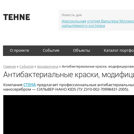
Новость дня
Аэрозольная утопия Вальтера Молин
напыляемого костюма
О проекте
События
Объекты
Каталог портф
Главная
»
События
»
Архивсячина
» Антибактериальные краски, модифицирова
Антибактериальные краски, модифиц
Компания
СТЕНА
предлагает профессиональные антибактериальны
наносеребром — СИЛЬВЕР-НАНО KIDS (ТУ 2310-002-70998431-2005).