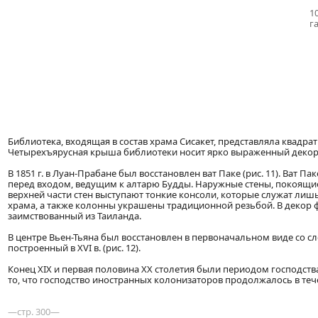
1
г
Библиотека, входящая в состав храма Сисакет, представляла квадра
Четырехъярусная крыша библиотеки носит ярко выраженный декор
В 1851 г. в Луан-Прабане был восстановлен ват Паке (рис. 11). Ват
перед входом, ведущим к алтарю Будды. Наружные стены, покоящи
верхней части стен выступают тонкие консоли, которые служат ли
храма, а также колонны украшены традиционной резьбой. В декор 
заимствованный из Таиланда.
В центре Вьен-Тьяна был восстановлен в первоначальном виде со
построенный в XVI в. (рис. 12).
Конец XIX и первая половина XX столетия были периодом господств
то, что господство иностранных колонизаторов продолжалось в теч
—стр. 300—