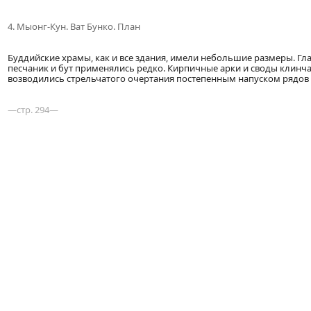
4. Мыонг-Кун. Ват Бунко. План
Буддийские храмы, как и все здания, имели небольшие размеры. Гл
песчаник и бут применялись редко. Кирпичные арки и своды клинч
возводились стрельчатого очертания постепенным напуском рядов 
—стр. 294—