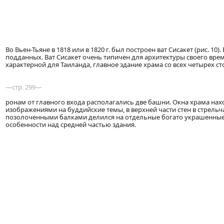
Во Вьен-Тьяне в 1818 или в 1820 г. был построен ват Сисакет (рис. 1
подданных. Ват Сисакет очень типичен для архитектуры своего вре
характерной для Таиланда, главное здание храма со всех четырех с
—стр. 299—
ронам от главного входа располагались две башни. Окна храма на
изображениями на буддийские темы, в верхней части стен в стрель
позолоченными балками делился на отдельные богато украшенные 
особенности над средней частью здания.