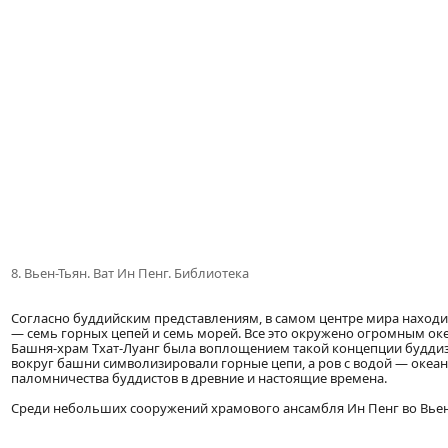
8. Вьен-Тьян. Ват Ин Пенг. Библиотека
Согласно буддийским представлениям, в самом центре мира находи
— семь горных цепей и семь морей. Все это окружено огромным ок
Башня-храм Тхат-Луанг была воплощением такой концепции буддизм
вокруг башни символизировали горные цепи, а ров с водой — океа
паломничества буддистов в древние и настоящие времена.
Среди небольших сооружений храмового ансамбля Ин Пенг во Вьен