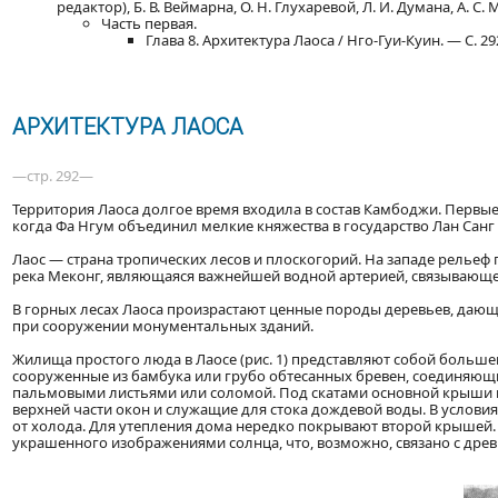
редактор), Б. В. Веймарна, О. Н. Глухаревой, Л. И. Думана, А. С. 
Часть первая.
Глава 8. Архитектура Лаоса / Нго-Гуи-Куин. — С. 2
АРХИТЕКТУРА ЛАОСА
—стр. 292—
Территория Лаоса долгое время входила в состав Камбоджи. Первые и
когда Фа Нгум объединил мелкие княжества в государство Лан Санг 
Лаос — страна тропических лесов и плоскогорий. На западе рельеф
река Меконг, являющаяся важнейшей водной артерией, связывающе
В горных лесах Лаоса произрастают ценные породы деревьев, даю
при сооружении монументальных зданий.
Жилища простого люда в Лаосе (рис. 1) представляют собой больше
сооруженные из бамбука или грубо обтесанных бревен, соединяю
пальмовыми листьями или соломой. Под скатами основной крыши 
верхней части окон и служащие для стока дождевой воды. В услов
от холода. Для утепления дома нередко покрывают второй крышей
украшенного изображениями солнца, что, возможно, связано с древ