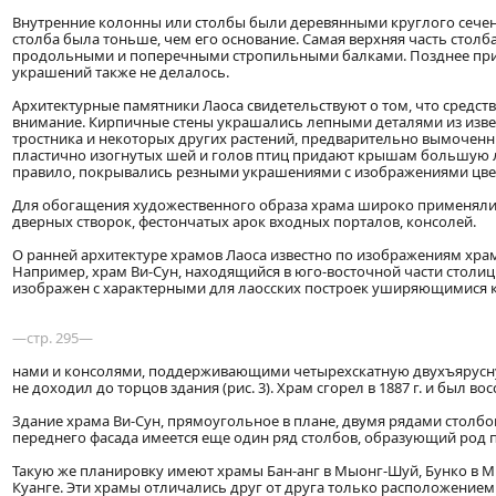
Внутренние колонны или столбы были деревянными круглого сечени
столба была тоньше, чем его основание. Самая верхняя часть стол
продольными и поперечными стропильными балками. Позднее при
украшений также не делалось.
Архитектурные памятники Лаоса свидетельствуют о том, что средс
внимание. Кирпичные стены украшались лепными деталями из извес
тростника и некоторых других растений, предварительно вымоченн
пластично изогнутых шей и голов птиц придают крышам большую л
правило, покрывались резными украшениями с изображениями цвет
Для обогащения художественного образа храма широко применяли
дверных створок, фестончатых арок входных порталов, консолей.
О ранней архитектуре храмов Лаоса известно по изображениям храм
Например, храм Ви-Сун, находящийся в юго-восточной части столицы 
изображен с характерными для лаосских построек уширяющимися к
—стр. 295—
нами и консолями, поддерживающими четырехскатную двухъярусную
не доходил до торцов здания (рис. 3). Храм сгорел в 1887 г. и был вос
Здание храма Ви-Сун, прямоугольное в плане, двумя рядами столбов
переднего фасада имеется еще один ряд столбов, образующий род 
Такую же планировку имеют храмы Бан-анг в Мыонг-Шуй, Бунко в Мыо
Куанге. Эти храмы отличались друг от друга только расположением