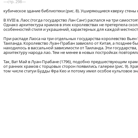
—стр. 298—
кубическое здание библиотеки (рис. 8). Уширяющиеся кверху стен
В XVIII в. Лаос (тогда государство Лан Санг) распался на три самост
Однако архитектура храмов в этих королевствах не претерпела ско
особенностей стиля и украшений, характерных для каждой местност
При распаде Лаоса на три отдельных государства королевство Вьен-Т
Таиланда. Королевство Луан-Прабан зависело от Китая, а позднее б
находилось в вассальной зависимости от Таиланда. Эти государства,
архитектуру народа лао. Тем не менее в новых постройках повтор
Так, Ват Май в Луан-Прабане (1796), подобно предшествующим храм
от ранних храмов с торцовых сторон появились галереи (рис. 9). Х
том числе статуи Будды Фра Кео и потому имел особое культовое зн