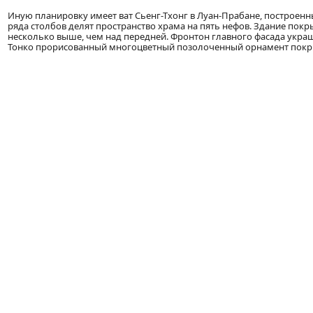
Иную планировку имеет ват Сьенг-Тхонг в Луан-Прабане, построенный 
ряда столбов делят пространство храма на пять нефов. Здание пок
несколько выше, чем над передней. Фронтон главного фасада ук
Тонко прорисованный многоцветный позолоченный орнамент покры