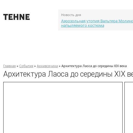
Новость дня
Аэрозольная утопия Вальтера Молин
напыляемого костюма
О проекте
События
Объекты
Каталог портф
Главная
»
События
»
Архивсячина
» Архитектура Лаоса до середины XIX века
Архитектура Лаоса до середины XIX в