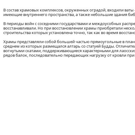
В состав храмовых комплексов, окруженных оградой, входили ваты
имеющие внутреннего пространства, а также небольшие здания биб
В периоды войн с соседними государствами и междоусобных распр
восстанавливали. Но при восстановлении храмы приобретали нескол
строительства которых установлена точно, так как во время восст
Храмы представляли собой большей частью прямоугольные в плане 
среднем из которых размещался алтарь со статуей Будды. Отличи
вогнутыми скатами, поддерживающиеся характерными для лаосских
рядов балок, последовательно передающих нагрузку от кровли при