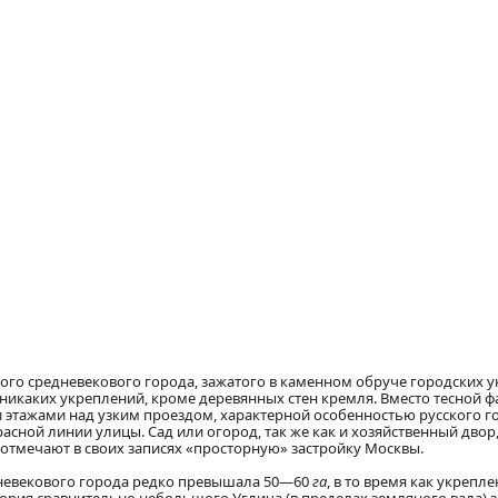
кого средневекового города, зажатого в каменном обруче городских у
каких укреплений, кроме деревянных стен кремля. Вместо тесной ф
этажами над узким проездом, характерной особенностью русского го
красной линии улицы. Сад или огород, так же как и хозяйственный дв
отмечают в своих записях «просторную» застройку Москвы.
невекового города редко превышала 50—60
га
, в то время как укреп