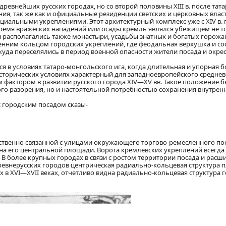
древнейших русских городах, но со второй половины XIII в. после та
, так же как и официальные резиденции светских и церковных власте
циальными укреплениями. Этот архитектурный комплекс уже с XIV в.
время вражеских нападений или осады кремль являлся убежищем не то
располагались также монастыри, усадьбы знатных и богатых горожан
тренним кольцом городских укреплений, где феодальная верхушка и 
уда переселялись в период военной опасности жители посада и окре
я в условиях татаро-монгольского ига, когда длительная и упорная 
сторических условиях характерный для западноевропейского средне
 фактором в развитии русского города XIV—XV вв. Такое положение 
ого разорения, но и настоятельной потребностью сохранения внутренн
с городским посадом сказы-
едственно связанной с улицами окружающего торгово-ремесленного по
, на его центральной площади. Ворота кремлевских укреплений всегд
В более крупных городах в связи с ростом территории посада и ра
евнерусских городов центрическая радиально-кольцевая структура п
х в XVI—XVII веках, отчетливо видна радиально-кольцевая структура 