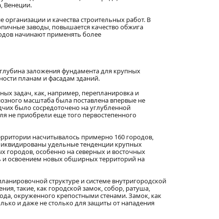
, Венеции.
е организации и качества строительных работ. В
ирпичные заводы, повышается качество обжига
сводов начинают применять более
я глубина заложения фундамента для крупных
ости планам и фасадам зданий.
ых задач, как, например, перепланировка и
иозного масштаба была поставлена впервые не
одчих было сосредоточено на углубленной
ля не приобрели еще того первостепенного
территории насчитывалось примерно 160 городов,
о ликвидированы удельные тенденции крупных
х городов, особенно на северных и восточных
ть и освоением новых обширных территорий на
 планировочной структуре и системе внутригородской
ия, такие, как городской замок, собор, ратуша,
да, окруженного крепостными стенами. Замок, как
лько и даже не столько для защиты от нападения