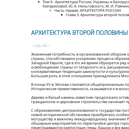
Том 6 : Архитектура России, Украины и Белорусс
Кипарисовой, Ю. А. Нельговского, М. И. Рзянина, 
Часть первая. АРХИТЕКТУРА РОССИИ
Глава 3. Архитектура второй полови
АРХИТЕКТУРА ВТОРОЙ ПОЛОВИНЫ XV
—стр. 43—
Жизненная потребность в организованной обороне 
страны, способствовали ускорению процесса образов
Западной Европе, где в это же время образуется ря
освобождению страны от татарского ига, расширени
консервативные тенденции замкнутости и культурно
Большая роль в этом отношении принадлежала Мос
В конце XV в. Москва становится общепризнанным п
Историческая преемственность сказывается и в мос
Дерево и белый камень-известняк продолжали остава
гражданском и церковном строительстве начинает п
С образованием централизованного государства пос
новой исторической обстановке приобретало особенн
могуществу и важному международному значению Рус
обширные мероприятия по перестройке центра город
перестраиваются крепостные стены, башни и все важ