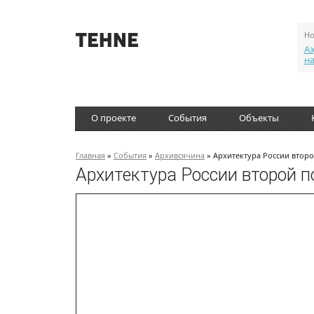
Но
Аэ
н
О проекте
События
Объекты
Главная
»
События
»
Архивсячина
» Архитектура России второ
Архитектура России второй п