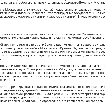
ашаются для работы опытные итальянские зодчие из Болоньи, Милана
ния в Москве итальянских зодчих, наблюдается значительное улучшени
уктивно-технических новшеств. Строятся крупные государственные к
змеров («аристотелев кирпич», «алевизов кирпич»). В кладке стен и 
ревянных связей вводятся железные связи с анкерами. Увеличиваетс
рименение циркуля и линейки для придания геометрической правильн
й архитектуре этого времени было решение крупных градостроительн
 архитектурного ансамбля Московского Кремля. Задача такого гранд
ектуре. В архитектуре итальянского Кватроченто основное внимание з
о сооружения, вопросы градостроительства и архитектурного ансамб
мя.
о времени сложения централизованного Русского государства, на его 
есленных посадов. Со второй половины XVI в., когда были постепенн
азования «всероссийского рынка», начинается интенсивный рост новы
 связано с развитием заморской торговли через Северный морской пу
отой орды.
вались древнерусские города, отчетливо сказались в их своеобразной
 средневековья, где наиболее важные и крупные по масштабу сооружен
 комплексами, расположенными в различных частях территории горо
ние в структуре города, он имеет самостоятельные укрепления не то
ца от горожан и для военно-стратегического господства над городом.