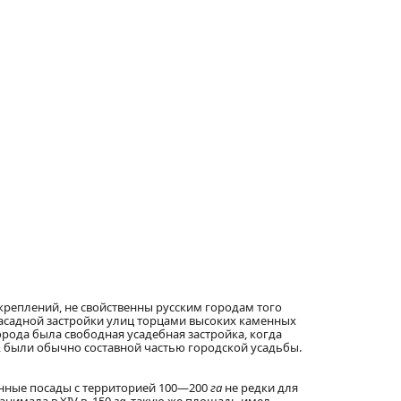
креплений, не свойственны русским городам того
асадной застройки улиц торцами высоких каменных
рода была свободная усадебная застройка, когда
ор, были обычно составной частью городской усадьбы.
ленные посады с территорией 100—200
га
не редки для