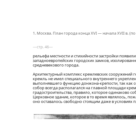
1. Москва. План города конца XVI — начала XVII в. (п
—стр. 46—
рельефа местности и стихийности застройки появили
западноевропейских городских замков, изолированн
средневекового города.
Архитектурный комплекс кремлевских сооружений гос
кремль не имел специального внутреннего укреплен
выполнявшего функцию донжона-крепости, так как с
собор всегда располагался на главной площади кре
градостроительства, правило, которое одинаково со
Церковное здание, которое в то время являлось, по
оно оставалось свободно стоящим даже в условиях п