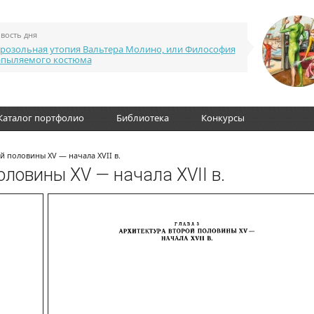
вость дня
розольная утопия Вальтера Молино, или Философия
апыляемого костюма
Каталог портфолио
Библиотека
Конкурсы
й половины XV — начала XVII в.
оловины XV — начала XVII в.