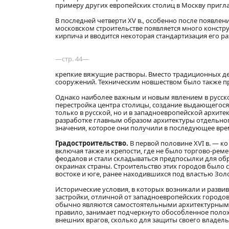
примеру других европейских столиц в Москву пригл
В последней четверти XV в., особенно после появле
московском строительстве появляется много констр
кирпича и вводится некоторая стандартизация его ра
—стр. 44—
крепкие вяжущие растворы. Вместо традиционных де
сооружений. Техническим новшеством было также п
Однако наиболее важным и новым явлением в русско
перестройка центра столицы, создание выдающегося
только в русской, но и в западноевропейской архит
разработке главным образом архитектуры отдельног
значения, которое они получили в последующее вре
Градостроительство.
В первой половине XVI в. — к
включая также и крепости, где не было торгово-рем
феодалов и стали складываться предпосылки для обр
окраинах страны. Строительство этих городов было
востоке и юге, ранее находившихся под властью Зол
Исторические условия, в которых возникали и разви
застройки, отличной от западноевропейских городов
обычно являются самостоятельными архитектурными
правило, занимает подчеркнуто обособленное положе
внешних врагов, сколько для защиты своего владель