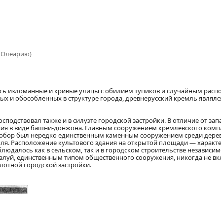
о Олеарию)
сь изломанные и кривые улицы с обилием тупиков и случайным распо
ых и обособленных в структуре города, древнерусский кремль явля
подствовал также и в силуэте городской застройки. В отличие от за
ия в виде башни-донжона. Главным сооружением кремлевского компл
обор был нередко единственным каменным сооружением среди деревян
мля. Расположение культового здания на открытой площади — характ
блюдалось как в сельском, так и в городском строительстве независи
жалуй, единственным типом общественного сооружения, никогда не вк
лотной городской застройки.