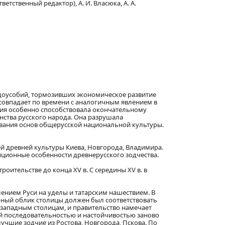
ветственный редактор), А. И. Власюка, А. А.
доусобий, тормозивших экономическое развитие
 совпадает по времени с аналогичным явлением в
ация особенно способствовала окончательному
нства русского народа. Она разрушала
ования основ общерусской национальной культуры.
й древней культуры Киева, Новгорода, Владимира.
иционные особенности древнерусского зодчества.
ительстве до конца XV в. С середины XV в. в
нием Руси на уделы и татарским нашествием. В
урный облик столицы должен был соответствовать
западным столицам, и правительство намечает
ой последовательностью и настойчивостью заново
учшие зодчие из Ростова, Новгорода, Пскова. По