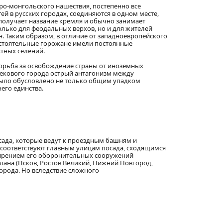
таро-монгольского нашествия, постепенно все
й в русских городах, соединяются в одном месте,
 получает название кремля и обычно занимает
лько для феодальных верхов, но и для жителей
. Таким образом, в отличие от западноевропейского
состоятельные горожане имели постоянные
стных селений.
борьба за освобождение страны от иноземных
векового города острый антагонизм между
было обусловлено не только общим упадком
его единства.
сада, которые ведут к проездным башням и
а соответствуют главным улицам посада, сходящимся
сширением его оборонительных сооружений
лана (Псков, Ростов Великий, Нижний Новгород,
города. Но вследствие сложного