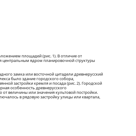
ложением площадей (рис. 1). В отличие от
лся центральным ядром планировочной структуры
падного замка или восточной цитадели древнерусский
екса было здание городского собора,
ной застройки кремля и посада (рис. 2). Городской
ерная особенность древнерусского
мо от величины или значения культовой постройки.
лючалось в рядовую застройку улицы или квартала,