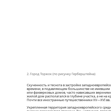
2. Город Торжок (по рисунку Герберштейна)
Скученность и теснота в застройке западноевропейс
времени, в подавляющем большинстве не имевшим ни
или фахверковых домов, часто нависавших верхними 
жилой дом располагался в глубине участка, а не на 
Почти все иностранные путешественники XV—XVI вв. 
Укрепленная территория западноевропейского сред