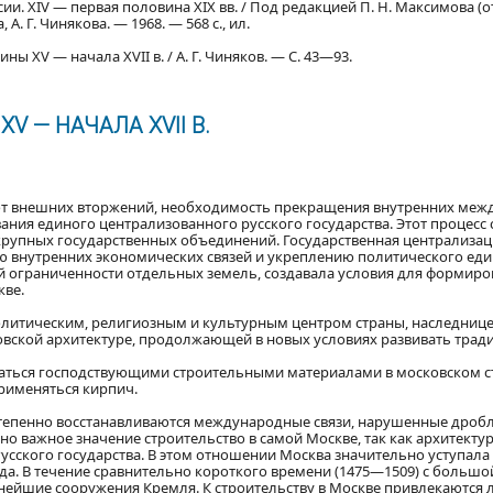
ии. XIV — первая половина XIX вв. / Под редакцией П. Н. Максимова (от
А. Г. Чинякова. — 1968. — 568 с., ил.
ны XV — начала XVII в. / А. Г. Чиняков. — С. 43—93.
 — НАЧАЛА XVII В.
от внешних вторжений, необходимость прекращения внутренних меж
ания единого централизованного русского государства. Этот процесс
д крупных государственных объединений. Государственная централиз
ю внутренних экономических связей и укреплению политического еди
й ограниченности отдельных земель, создавала условия для формир
кве.
олитическим, религиозным и культурным центром страны, наследнице
ковской архитектуре, продолжающей в новых условиях развивать трад
ться господствующими строительными материалами в московском стро
рименяться кирпич.
тепенно восстанавливаются международные связи, нарушенные дробле
о важное значение строительство в самой Москве, так как архитект
ского государства. В этом отношении Москва значительно уступала 
а. В течение сравнительно короткого времени (1475—1509) с больш
нейшие сооружения Кремля. К строительству в Москве привлекаются л