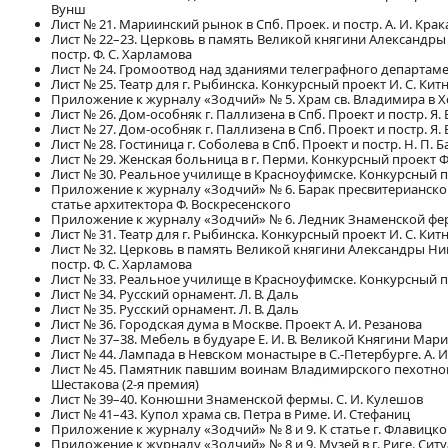
Вунш
Лист № 21. Мариинский рынок в Спб. Проек. и постр. А. И. Крак
Лист № 22–23. Церковь в память Великой княгини Александры
постр. Ф. С. Харламова
Лист № 24. Громоотвод над зданиями телеграфного департамент
Лист № 25. Театр для г. Рыбинска. Конкурсный проект И. С. Кит
Приложение к журналу «Зодчий» № 5. Храм св. Владимира в Хе
Лист № 26. Дом-особняк г. Паллизена в Спб. Проект и постр. Я. 
Лист № 27. Дом-особняк г. Паллизена в Спб. Проект и постр. Я. 
Лист № 28. Гостиница г. Соболева в Спб. Проект и постр. Н. П. 
Лист № 29. Женская больница в г. Перми. Конкурсный проект Ф.
Лист № 30. Реальное училище в Красноуфимске. Конкурсный пр
Приложение к журналу «Зодчий» № 6. Барак пресвитерианского 
статье архитектора Ф. Воскресенского
Приложение к журналу «Зодчий» № 6. Ледник Знаменской ферм
Лист № 31. Театр для г. Рыбинска. Конкурсный проект И. С. Кит
Лист № 32. Церковь в память Великой княгини Александры Ни
постр. Ф. С. Харламова
Лист № 33. Реальное училище в Красноуфимске. Конкурсный пр
Лист № 34. Русский орнамент. Л. В. Даль
Лист № 35. Русский орнамент. Л. В. Даль
Лист № 36. Городская дума в Москве. Проект А. И. Резанова
Лист № 37–38. Мебель в будуаре Е. И. В. Великой Княгини Марии
Лист № 44. Лампада в Невском монастыре в С.-Петербурге. А. И. 
Лист № 45. Памятник павшим воинам Владимирского пехотного п
Шестакова (2-я премия)
Лист № 39–40. Конюшни Знаменской фермы. С. И. Кулешов
Лист № 41–43. Купол храма св. Петра в Риме. И. Стефаниц
Приложение к журналу «Зодчий» № 8 и 9. К статье г. Флавиц
Приложение к журналу «Зодчий» № 8 и 9. Музей в г. Риге. Си