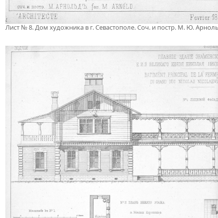
Лист № 8. Дом художника в г. Севастополе. Соч. и постр. М. Ю. Арнол