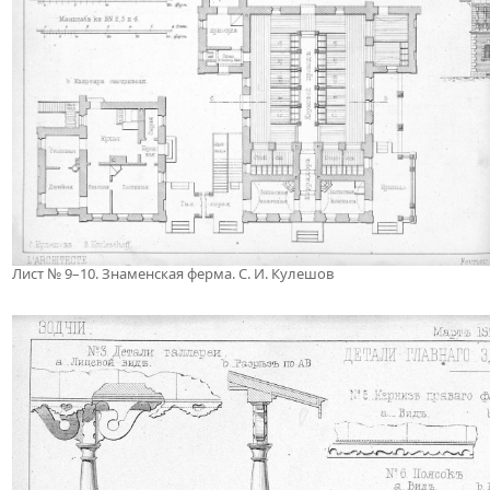
Лист № 9–10. Знаменская ферма. С. И. Кулешов