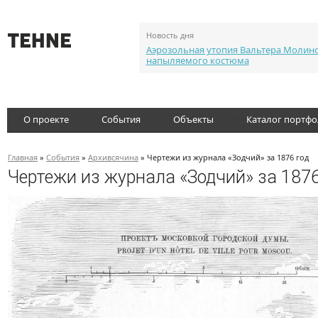
Новость дня
Аэрозольная утопия Вальтера Молин
напыляемого костюма
О проекте
События
Объекты
Каталог портф
Главная
»
События
»
Архивсячина
» Чертежи из журнала «Зодчий» за 1876 год
Чертежи из журнала «Зодчий» за 1876