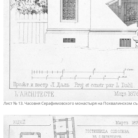
Лист № 13. Часовня Серафимовского монастыря на Похвалинском съе