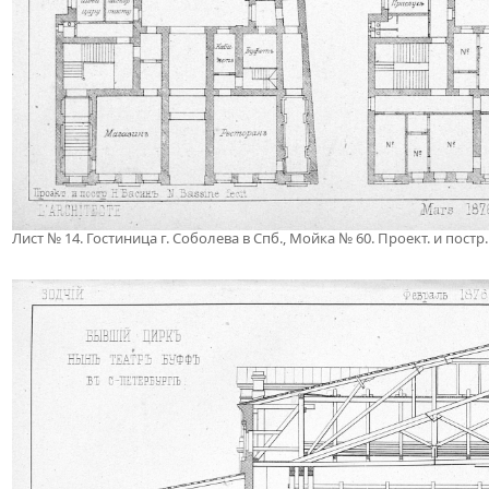
Лист № 14. Гостиница г. Соболева в Спб., Мойка № 60. Проект. и постр.