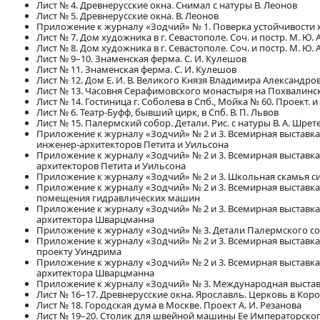
Лист № 4. Древнерусские окна. Снимал с натуры В. Леонов
Лист № 5. Древнерусские окна. В. Леонов
Приложение к журналу «Зодчий» № 1. Поверка устойчивости хр
Лист № 7. Дом художника в г. Севастополе. Соч. и постр. М. Ю.
Лист № 8. Дом художника в г. Севастополе. Соч. и постр. М. Ю.
Лист № 9–10. Знаменская ферма. С. И. Кулешов
Лист № 11. Знаменская ферма. С. И. Кулешов
Лист № 12. Дом Е. И. В. Великого Князя Владимира Александрови
Лист № 13. Часовня Серафимовского монастыря на Похвалинск
Лист № 14. Гостиница г. Соболева в Спб., Мойка № 60. Проект. и 
Лист № 6. Театр-Буфф, бывший цирк, в Спб. В. П. Львов
Лист № 15. Палермский собор. Детали. Рис. с натуры В. А. Шрете
Приложение к журналу «Зодчий» № 2 и 3. Всемирная выставка 
инженер-архитекторов Петита и Уильсона
Приложение к журналу «Зодчий» № 2 и 3. Всемирная выставка
архитекторов Петита и Уильсона
Приложение к журналу «Зодчий» № 2 и 3. Школьная скамья си
Приложение к журналу «Зодчий» № 2 и 3. Всемирная выставка
помещения гидравлических машин
Приложение к журналу «Зодчий» № 2 и 3. Всемирная выставка 
архитектора Шварцманна
Приложение к журналу «Зодчий» № 3. Детали Палермского соб
Приложение к журналу «Зодчий» № 2 и 3. Всемирная выставка
проекту Уиндрима
Приложение к журналу «Зодчий» № 2 и 3. Всемирная выставка
архитектора Шварцманна
Приложение к журналу «Зодчий» № 3. Международная выставк
Лист № 16–17. Древнерусские окна. Ярославль. Церковь в Кор
Лист № 18. Городская дума в Москве. Проект А. И. Резанова
Лист № 19–20. Столик для швейной машины Ее Императорског