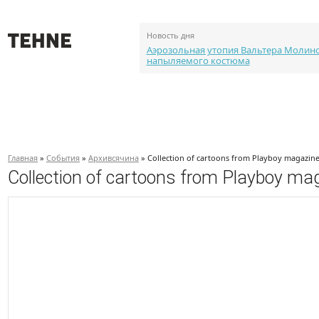
Новость дня
Аэрозольная утопия Вальтера Молин
напыляемого костюма
О проекте
События
Объекты
Каталог портф
Главная
»
События
»
Архивсячина
» Collection of cartoons from Playboy magazine:
Collection of cartoons from Playboy mag