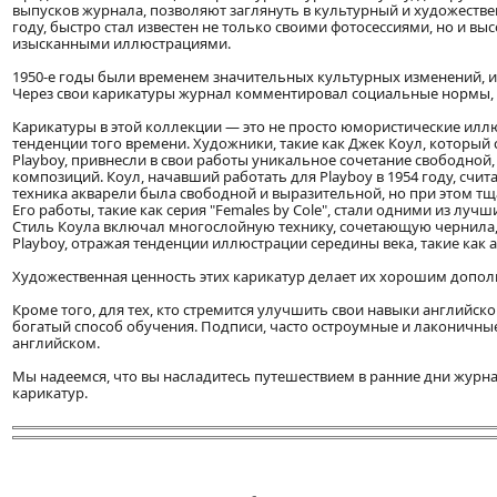
выпусков журнала, позволяют заглянуть в культурный и художестве
году, быстро стал известен не только своими фотосессиями, но и вы
изысканными иллюстрациями.
1950-е годы были временем значительных культурных изменений, и
Через свои карикатуры журнал комментировал социальные нормы,
Карикатуры в этой коллекции — это не просто юмористические иллю
тенденции того времени. Художники, такие как Джек Коул, который
Playboy, привнесли в свои работы уникальное сочетание свободно
композиций. Коул, начавший работать для Playboy в 1954 году, счи
техника акварели была свободной и выразительной, но при этом т
Его работы, такие как серия "Females by Cole", стали одними из лу
Стиль Коула включал многослойную технику, сочетающую чернила, а
Playboy, отражая тенденции иллюстрации середины века, такие как 
Художественная ценность этих карикатур делает их хорошим допол
Кроме того, для тех, кто стремится улучшить свои навыки английск
богатый способ обучения. Подписи, часто остроумные и лаконичны
английском.
Мы надеемся, что вы насладитесь путешествием в ранние дни журна
карикатур.