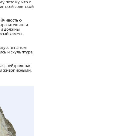
му потому, что и
ия всей советской
тойчивостью
выразительно и
ы и должны
ласый камень
кусств на том
ись и скульптура,
ая, нейтральная
ни живописными,