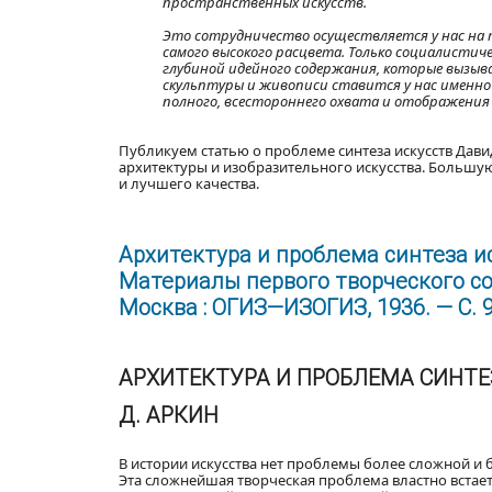
пространственных искусств.
Это сотрудничество осуществляется у нас на та
самого высокого расцвета. Только социалисти
глубиной идейного содержания, которые вызыв
скульптуры и живописи ставится у нас именно 
полного, всестороннего охвата и отображения
Публикуем статью о проблеме синтеза искусств Давид
архитектуры и изобразительного искусства. Большую
и лучшего качества.
Архитектура и проблема синтеза иск
Материалы первого творческого со
Москва : ОГИЗ—ИЗОГИЗ, 1936. — С. 
АРХИТЕКТУРА И ПРОБЛЕМА СИНТЕ
Д. АРКИН
В истории искусства нет проблемы более сложной и 
Эта сложнейшая творческая проблема властно встает 