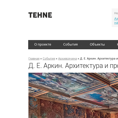
Но
Аэ
н
О проекте
События
Объекты
Главная
»
События
»
Архивсячина
» Д. Е. Аркин. Архитектура 
Д. Е. Аркин. Архитектура и п