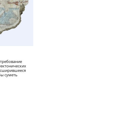
 требование
тектонических
расширившееся
бы суметь