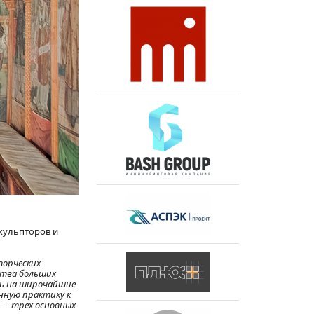
скульпторов и
ворческих
ства больших
ть на широчайшие
нную практику к
 — трех основных