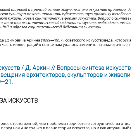
кой широкой и прочной основе, какую не знало искусство прошлого, да
ческая культура может наполнить художественную практику тем бога
ают к жизни новые синтетические формы искусства. Вопрос о синтезе
в этом плане: синтетическое объединение искусств необходимо нам д
 идей и образов социалистической действительности».
а Ефимовича Аркина (1899—1957), советского искусствоведа, историка
 часть иллюстраций к статье нам удалось заменить на аналогичные,
усств / Д. Аркин // Вопросы синтеза искусств 
вещания архитекторов, скульпторов и живопи
9—21.
ЗА ИСКУССТВ
более ответственной, чем проблема творческого сотрудничества отдел
перед нами не только в плане теории искусства, но и как актуальный