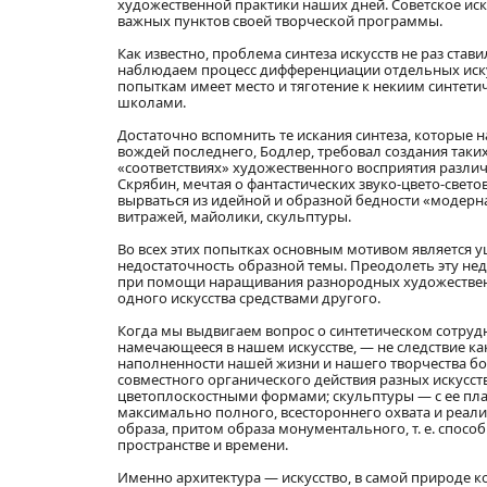
художественной практики наших дней. Советское иск
важных пунктов своей творческой программы.
Как известно, проблема синтеза искусств не раз став
наблюдаем процесс дифференциации отдельных искус
попыткам имеет место и тяготение к некиим синте
школами.
Достаточно вспомнить те искания синтеза, которые 
вождей последнего, Бодлер, требовал создания таки
«соответствиях» художественного восприятия различн
Скрябин, мечтая о фантастических звуко-цвето-свет
вырваться из идейной и образной бедности «модерна
витражей, майолики, скульптуры.
Во всех этих попытках основным мотивом является у
недостаточность образной темы. Преодолеть эту нед
при помощи наращивания разнородных художественн
одного искусства средствами другого.
Когда мы выдвигаем вопрос о синтетическом сотрудни
намечающееся в нашем искусстве, — не следствие ка
наполненности нашей жизни и нашего творчества 
совместного органического действия разных искусст
цветоплоскостными формами; скульптуры — с ее пл
максимально полного, всестороннего охвата и реал
образа, притом образа монументального, т. е. спо
пространстве и времени.
Именно архитектура — искусство, в самой природе 