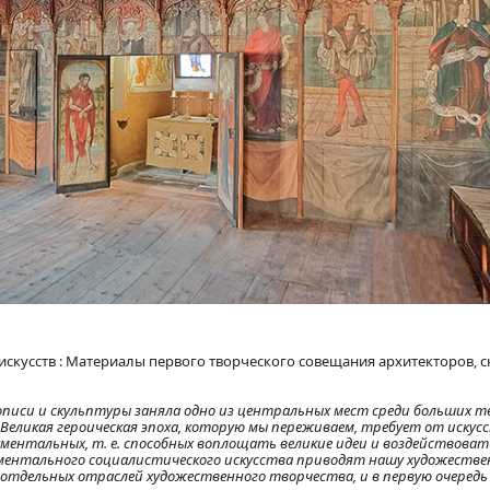
 искусств : Материалы первого творческого совещания архитекторов, 
иси и скульптуры заняла одно из центральных мест среди больших т
Великая героическая эпоха, которую мы переживаем, требует от искус
ументальных, т. е. способных воплощать великие идеи и воздействова
ументального социалистического искусства приводят нашу художестве
отдельных отраслей художественного творчества, и в первую очередь