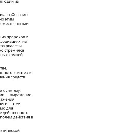
ак один из
ачала XX вв. мы
но этим
удожественными
 из пророков и
ссоциациях, на
ва рвался и
но стремился
тных камней,
тве,
ьного «синтеза»,
ения средств
 к синтезу,
отив — выражение
ражения
иси — с ее
имо для
е действенного
полем действия в
актической