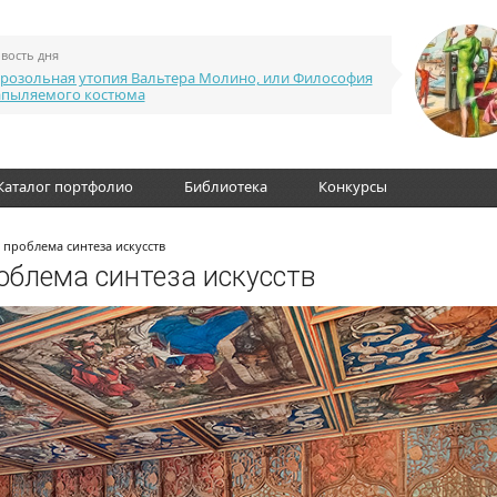
вость дня
розольная утопия Вальтера Молино, или Философия
апыляемого костюма
Каталог портфолио
Библиотека
Конкурсы
и проблема синтеза искусств
роблема синтеза искусств