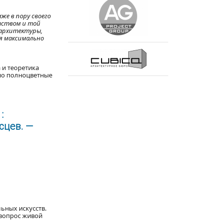
же в пору своего
тством и той
 архитектуры,
ля максимально
 и теоретика
 но полноцветные
:
сцев. —
ьных искусств.
 вопрос живой