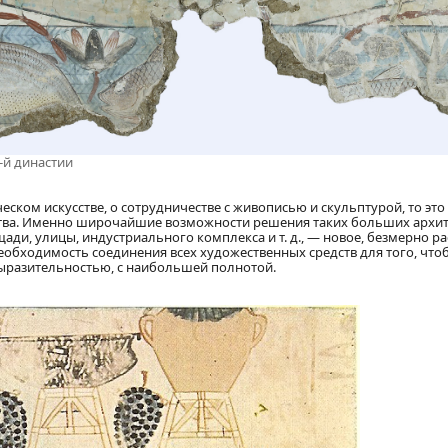
8-й династии
еском искусстве, о сотрудничестве с живописью и скульптурой, то это
гатства. Именно широчайшие возможности решения таких больших архи
щади, улицы, индустриального комплекса и т. д., — новое, безмерно 
еобходимость соединения всех художественных средств для того, что
ыразительностью, с наибольшей полнотой.