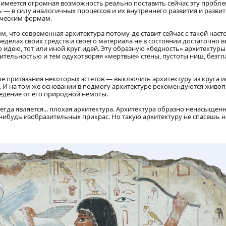
 имеется огромная возможность реально поставить сейчас эту пробле
 — в силу аналогичных процессов и их внутреннего развития и развит
ическим формам.
м, что современная архитектура потому-де ставит сейчас с такой нас
ределах своих средств и своего материала не в состоянии достаточно 
ю идею, тот или иной круг идей. Эту образную «бедность» архитектур
ительностью и тем одухотворяя «мертвые» стены, пустоты ниш, безг
 притязания некоторых эстетов — выключить архитектуру из круга ис
т. И на том же основании в подмогу архитектуре рекомендуются живоп
едение от его природной немоты.
да является... плохая архитектура. Архитектура образно ненасыщенн
-нибудь изобразительных прикрас. Но такую архитектуру не спасешь 