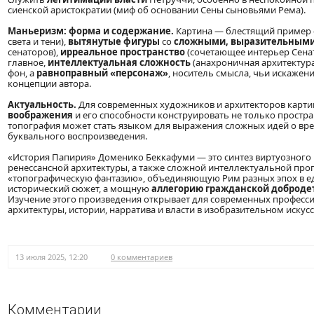
сиенской аристократии (миф об основании Сены сыновьями Рема).
Маньеризм: форма и содержание.
Картина — блестящий пример 
света и тени),
вытянутые фигуры
со
сложными, выразительным
сенаторов),
ирреальное пространство
(сочетающее интерьер Сенат
главное,
интеллектуальная сложность
(анахроничная архитектура,
фон, а
равноправный «персонаж»
, носитель смысла, чьи искаже
концепции автора.
Актуальность.
Для современных художников и архитекторов карти
воображения
и его способности конструировать не только простра
топография может стать языком для выражения сложных идей о врем
буквального воспроизведения.
«История Папирия» Доменико Беккафуми — это синтез виртуозного 
ренессансной архитектуры, а также сложной интеллектуальной пр
«топографическую фантазию», объединяющую Рим разных эпох в ед
исторический сюжет, а мощную
аллегорию гражданской добродет
Изучение этого произведения открывает для современных профес
архитектуры, истории, нарратива и власти в изобразительном искусс
13 июля 2025, 12:20
0 комментариев
Комментарии