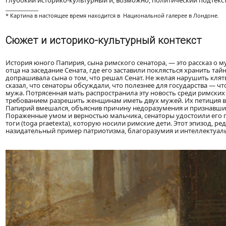
глубокий историко-культурный и, возможно, политический подтекс
_____________
* Картина в настоящее время находится в Национальной галерее в Лондоне.
Сюжет и историко-культурный контекст
История юного Папирия, сына римского сенатора, — это рассказ о 
отца на заседание Сената, где его заставили поклясться хранить 
допрашивала сына о том, что решал Сенат. Не желая нарушить клят
сказал, что сенаторы обсуждали, что полезнее для государства —
мужа. Потрясенная мать распространила эту новость среди римских 
требованием разрешить женщинам иметь двух мужей. Их петиция выз
Папирий вмешался, объяснив причину недоразумения и признавшись
Пораженные умом и верностью мальчика, сенаторы удостоили его п
тоги (toga praetexta), которую носили римские дети. Этот эпизод, р
назидательный пример патриотизма, благоразумия и интеллектуаль