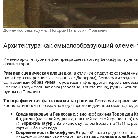
Доменико Беккафуми. «История Папирия». Фрагмент
Архитектура как смыслообразующий элемен
Именно архитектурный фон превращает картину Беккафуми в уника
архитекторов.
Рим как сценическая площадка.
В отличие от других современны
нюрнбергских росписях, связанных с Дюрером), Беккафуми создает н
фантазийный,
образ Рима
. Город идентифицируется через знаковые
Колизей, Триумфальная арка (вероятно, Константина), руины Базили
руины на Палатине.
Топографическая фантазия и анахронизм.
Беккафуми применяе
хронологически невозможном (для времени действия сюжета) виде:
Средневековье и Ренессанс.
Явно изображена
Торре деи К
Анджело
(мавзолей Адриана, ставший папской крепостью) с м
г.),
Борджиа Тауэр
в Ватикане с куполом Браманте (1511 г., ра
картины
до
1521 года.
Современность Беккафуми.
В правой части среднего плана
идентифицировал как проект церкви
Сан-Джованни-дей-Фь