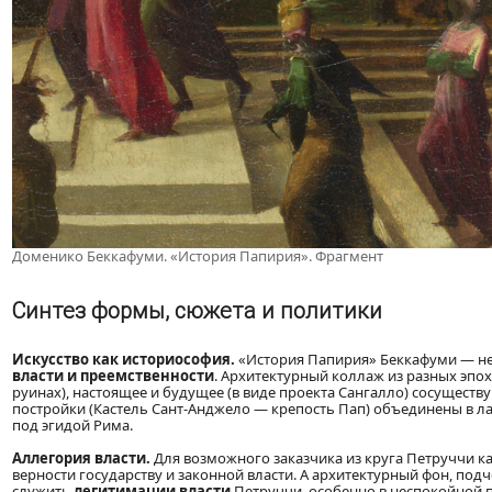
Доменико Беккафуми. «История Папирия». Фрагмент
Синтез формы, сюжета и политики
Искусство как историософия.
«История Папирия» Беккафуми — не 
власти и преемственности
. Архитектурный коллаж из разных эпо
руинах), настоящее и будущее (в виде проекта Сангалло) сосуществ
постройки (Кастель Сант-Анджело — крепость Пап) объединены в ла
под эгидой Рима.
Аллегория власти.
Для возможного заказчика из круга Петруччи к
верности государству и законной власти. А архитектурный фон, п
служить
легитимации власти
Петруччи, особенно в неспокойной 