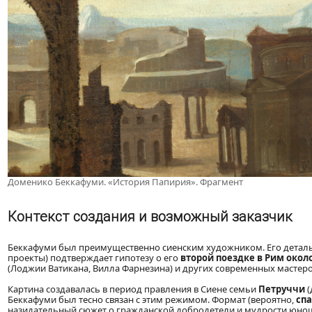
Доменико Беккафуми. «История Папирия». Фрагмент
Контекст создания и возможный заказчик
Беккафуми был преимущественно сиенским художником. Его деталь
проекты) подтверждает гипотезу о его
второй поездке в Рим около 
(Лоджии Ватикана, Вилла Фарнезина) и других современных мастеро
Картина создавалась в период правления в Сиене семьи
Петруччи
(
Беккафуми был тесно связан с этим режимом. Формат (вероятно,
сп
назидательный сюжет о гражданской добродетели и мудрости юнош