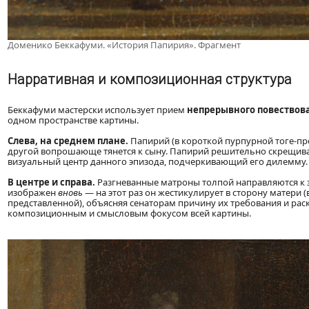
Доменико Беккафуми. «История Папирия». Фрагмент
Нарративная и композиционная структура
Беккафуми мастерски использует прием
непрерывного повествов
одном пространстве картины.
Слева, на среднем плане.
Папирий (в короткой пурпурной тоге-пре
другой вопрошающе тянется к сыну. Папирий решительно скрещивает
визуальный центр данного эпизода, подчеркивающий его дилемму.
В центре и справа.
Разгневанные матроны толпой направляются к з
изображен
вновь
— на этот раз он жестикулирует в сторону матери
представленной), объясняя сенаторам причину их требования и рас
композиционным и смысловым фокусом всей картины.