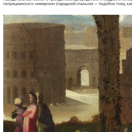
патрицианского «
камероне»
(парадной спальни) — подобно тому, ка