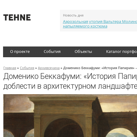
Новость дня
Аэрозольная утопия Вальтера Молин
напыляемого костюма
О проекте
События
Объекты
Каталог портф
Главная
»
События
»
Архивсячина
» Доменико Беккафуми: «История Папирия» —
Доменико Беккафуми: «История Папи
доблести в архитектурном ландшафт