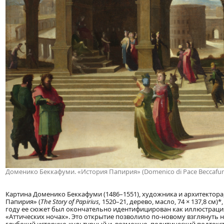
Доменико Беккафуми. «История Папирия» (Domenico di Pace Beccafumi. T
Картина Доменико Беккафуми (1486–1551), художника и архитектора
Папирия» (
The Story of Papirius,
1520–21, дерево, масло, 74 × 137,8 см
году ее сюжет был окончательно идентифицирован как иллюстрация
«Аттических ночах». Это открытие позволило по-новому взглянуть н