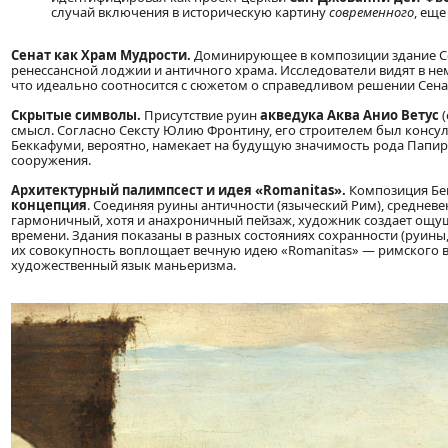
случай включения в историческую картину
современного
, еще
Сенат как Храм Мудрости.
Доминирующее в композиции здание Се
ренессансной лоджии и античного храма. Исследователи видят в н
что идеально соотносится с сюжетом о справедливом решении Сена
Скрытые символы.
Присутствие руин
акведука Аква Анио Ветус
(
смысл. Согласно Сексту Юлию Фронтину, его строителем был консу
Беккафуми, вероятно, намекает на будущую значимость рода Папири
сооружения.
Архитектурный палимпсест и идея «Romanitas».
Композиция Бек
концепция
. Соединяя руины античности (языческий Рим), среднев
гармоничный, хотя и анахроничный пейзаж, художник создает ощ
времени. Здания показаны в разных состояниях сохранности (руины,
их совокупность воплощает вечную идею «Romanitas» — римского в
художественный язык маньеризма.