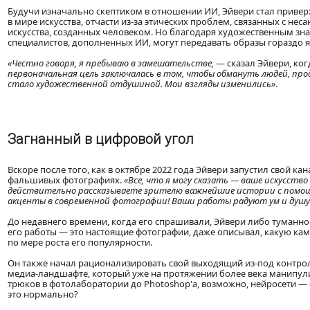
Будучи изначально скептиком в отношении ИИ, Эйвери стал привер
в мире искусства, отчасти из-за этических проблем, связанных с 
искусства, созданных человеком. Но благодаря художественным зн
специалистов, дополненных ИИ, могут передавать образы гораздо яр
«Честно говоря, я пребываю в замешательстве,
— сказал Эйвери, ког
первоначальная цель заключалась в том, чтобы обмануть людей, пр
стало художественной отдушиной. Мои взгляды изменились»
.
Загнанный в цифровой угол
Вскоре после того, как в октябре 2022 года Эйвери запустил свой к
фальшивых фотографиях.
«Все, что я могу сказать — ваше искусство
действительно рассказываете зрителю важнейшие истории с помо
акценты в современной фотографии! Ваши работы радуют ум и душу
До недавнего времени, когда его спрашивали, Эйвери либо туманно 
его работы — это настоящие фотографии, даже описывал, какую каме
по мере роста его популярности.
Он также начал рационализировать свой выходящий из-под контрол
медиа-ландшафте, который уже на протяжении более века манипулир
трюков в фотолаборатории до Photoshop'а, возможно, нейросети —
это нормально?