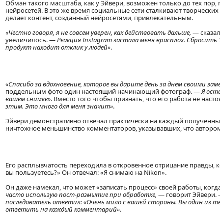
Обман такого масштаба, как у Эйвери, возможен только до тех пор
нейросетей. В это же время социальные сети сталкивают творческих
делает контент, созданный нейросетями, привлекательным.
«Честно говоря, я не совсем уверен, как действовать дальше,
— сказал
увеличилось. —
Реакция Instagram застала меня врасплох. Сбросить
продукт находит отклик у людей»
.
«Спасибо за вдохновение, которое вы дарите день за днем своими 
поддельным фото один настоящий начинающий фотограф. —
Я оста
вашем снимке»
. Вместо того чтобы признать, что его работа не наст
этим. Это много для меня значит»
.
Эйвери демонстративно отвечал практически на каждый полученный
ничтожное меньшинство комментаторов, указывавших, что авторо
Его расплывчатость переходила в откровенное отрицание правды, к
вы пользуетесь?» Он отвечал: «Я снимаю на Nikon».
Он даже намекал, что может «записать процесс» своей работы, когд
часто использую пост-размытие при обработке,
— говорит Эйвери.
последователь ответил: «Очень мило с вашей стороны. Вы один из т
ответить на каждый комментарий»
.