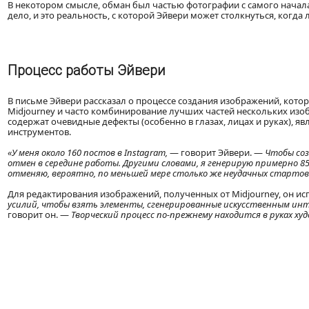
В некотором смысле, обман был частью фотографии с самого начала
дело, и это реальность, с которой Эйвери может столкнуться, когда
Процесс работы Эйвери
В письме Эйвери рассказал о процессе создания изображений, кот
Midjourney и часто комбинирование лучших частей нескольких изо
содержат очевидные дефекты (особенно в глазах, лицах и руках),
инструментов.
«У меня около 160 постов в Instagram,
— говорит Эйвери. —
Чтобы соз
отмен в середине работы. Другими словами, я генерирую примерно 8
отменяю, вероятно, по меньшей мере столько же неудачных стартов
Для редактирования изображений, полученных от Midjourney, он ис
усилий, чтобы взять элементы, сгенерированные искусственным инте
говорит он. —
Творческий процесс по-прежнему находится в руках ху