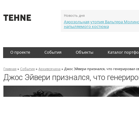
Новость дня
Аэрозольная утопия Вальтера Молин
напыляемого костюма
О проекте
События
Объекты
Каталог портф
Главная
»
События
»
Архивсячина
» Джос Эйвери признался, что генерировал с
Джос Эйвери признался, что генериро