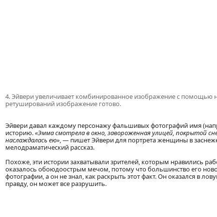
4. Эйвери увеличивает комбинированное изображение с помощью 
ретуширований изображение готово.
Эйвери давал каждому персонажу фальшивых фотографий имя (нап
историю.
«Эмма смотрела в окно, завороженная улицей, покрытой сне
наслаждалась ею»
, — пишет Эйвери для портрета женщины в засне
мелодраматический рассказ.
Похоже, эти истории захватывали зрителей, которым нравились раб
оказалось обоюдоострым мечом, потому что большинство его ново
фотографии, а он не знал, как раскрыть этот факт. Он оказался в лов
правду, он может все разрушить.