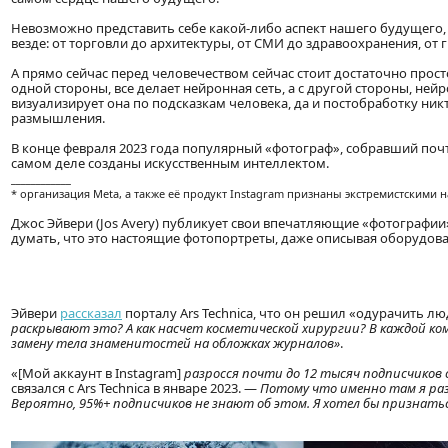
Невозможно представить себе какой-либо аспект нашего будущего, 
везде: от торговли до архитектуры, от СМИ до здравоохранения, от г
А прямо сейчас перед человечеством сейчас стоит достаточно прост
одной стороны, все делает нейронная сеть, а с другой стороны, ней
визуализирует она по подсказкам человека, да и постобработку ник
размышления.
В конце февраля 2023 года популярный «фотограф», собравший почти
самом деле созданы искусственным интеллектом.
____________
* организация Meta, а также её продукт Instagram признаны экстремистскими 
Джос Эйвери (Jos Avery) публикует свои впечатляющие «фотографии»
думать, что это настоящие фотопортреты, даже описывая оборудован
Эйвери
рассказал
порталу Ars Technica, что он решил «одурачить лю
раскрывают это? А как насчет косметической хирургии? В каждой к
замену тела знаменитостей на обложках журналов»
.
«[Мой аккаунт в Instagram]
разросся почти до 12 тысяч подписчиков с
связался с Ars Technica в январе 2023. —
Потому что именно там я ра
Вероятно, 95%+ подписчиков не знают об этом. Я хотел бы признать