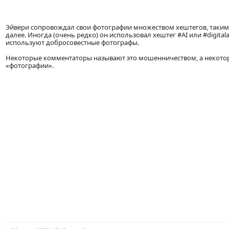
Эйвери сопровождал свои фотографии множеством хештегов, такими ка
далее. Иногда (очень редко) он использовал хештег #AI или #digital
используют добросовестные фотографы.
Некоторые комментаторы называют это мошенничеством, а некотор
«фотографии».