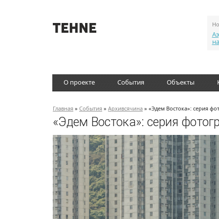
Но
Аэ
н
О проекте
События
Объекты
Главная
»
События
»
Архивсячина
» «Эдем Востока»: серия фо
«Эдем Востока»: серия фотог