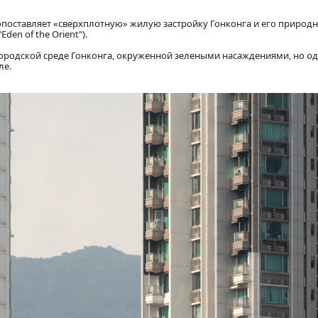
сопоставляет «сверхплотную» жилую застройку Гонконга и его приро
en of the Orient").
городской среде Гонконга, окруженной зелеными насаждениями, но 
ле.