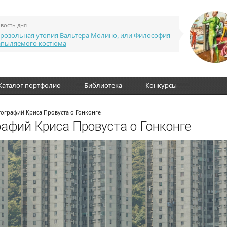
вость дня
розольная утопия Вальтера Молино, или Философия
апыляемого костюма
Каталог портфолио
Библиотека
Конкурсы
тографий Криса Провуста о Гонконге
рафий Криса Провуста о Гонконге