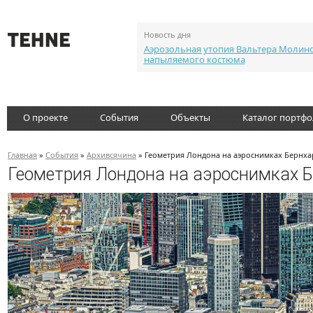
Новость дня
Аэрозольная утопия Вальтера Молин
напыляемого костюма
О проекте
События
Объекты
Каталог портф
Главная
»
События
»
Архивсячина
» Геометрия Лондона на аэроснимках Бернха
Геометрия Лондона на аэроснимках 