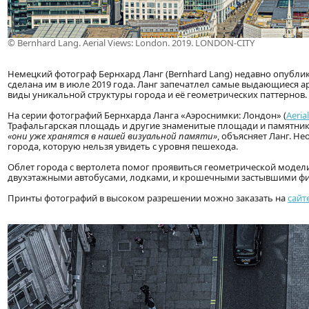
© Bernhard Lang. Aerial Views: London. 2019. LONDON-CITY
Немецкий фотограф Бернхард Ланг (Bernhard Lang) недавно опубли
сделана им в июле 2019 года. Ланг запечатлел самые выдающиеся 
виды уникальной структуры города и её геометрических паттернов.
На серии фотографий Бернхарда Ланга «Аэроснимки: Лондон» (
Aeria
Трафальгарская площадь и другие знаменитые площади и памятник
«они уже хранятся в нашей визуальной памяти»
, объясняет Ланг. Н
города, которую нельзя увидеть с уровня пешехода.
Облет города с вертолета помог проявиться геометрической модел
двухэтажными автобусами, лодками, и крошечными застывшими ф
Принты фотографий в высоком разрешении можно заказать на
сайт