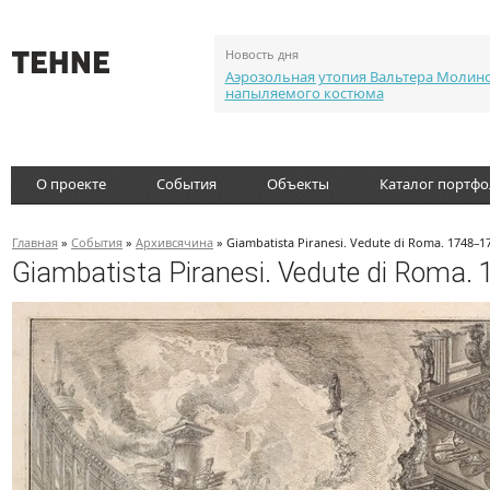
Новость дня
Аэрозольная утопия Вальтера Молин
напыляемого костюма
О проекте
События
Объекты
Каталог портф
Главная
»
События
»
Архивсячина
» Giambatista Piranesi. Vedute di Roma. 1748–1
Giambatista Piranesi. Vedute di Roma.