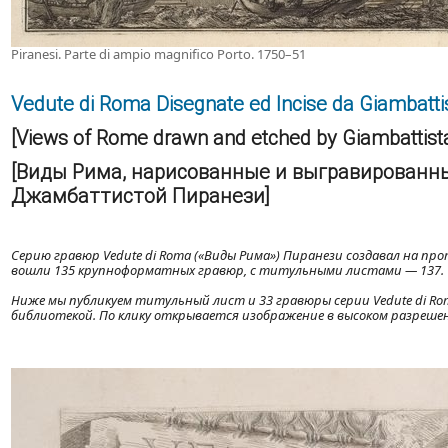
Piranesi. Parte di ampio magnifico Porto. 1750–51
Vedute di Roma Disegnate ed Incise da Giambatti
[Views of Rome drawn and etched by Giambattista 
[Виды Рима, нарисованные и выгравированн
Джамбаттистой Пиранези]
Серию гравюр Vedute di Roma («Виды Рима») Пиранези создавал на пр
вошли 135 крупноформатных гравюр, с титульными листами — 137.
Ниже мы публикуем титульный лист и 33 гравюры серии Vedute di Rom
библиотекой. По клику открывается изображение в высоком разреше