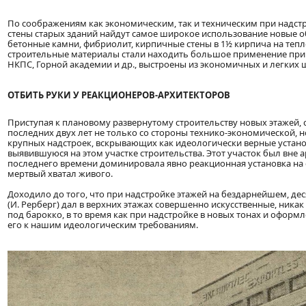
По соображениям как экономическим, так и техническим при надст
стены старых зданий найдут самое широкое использование новые о
бетонные камни, фибриолит, кирпичные стены в 1½ кирпича на тепло
строительные материалы стали находить большое применение при на
НКПС, Горной академии и др., выстроены из экономичных и легких
ОТБИТЬ РУКИ У РЕАКЦИОНЕРОВ-АРХИТЕКТОРОВ
Приступая к плановому развернутому строительству новых этажей
последних двух лет не только со стороны технико-экономической, н
крупных надстроек, вскрывающих как идеологически верные устано
выявившуюся на этом участке строительства. Этот участок был вне 
последнего времени доминировала явно реакционная установка на 
мертвый хватал живого.
Доходило до того, что при надстройке этажей на бездарнейшем, де
(И. Рерберг) дал в верхних этажах совершенно искусственные, никак
под барокко, в то время как при надстройке в новых тонах и офо
его к нашим идеологическим требованиям.