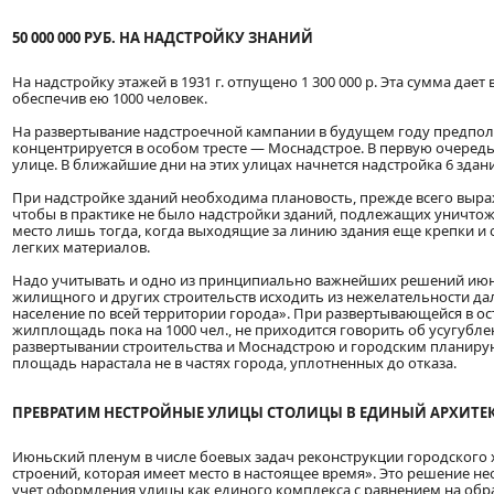
50 000 000 РУБ. НА НАДСТРОЙКУ ЗНАНИЙ
На надстройку этажей в 1931 г. отпущено 1 300 000 р. Эта сумма да
обеспечив ею 1000 человек.
На развертывание надстроечной кампании в будущем году предполож
концентрируется в особом тресте — Моснадстрое. В первую очередь 
улице. В ближайшие дни на этих улицах начнется надстройка 6 здан
При надстройке зданий необходима плановость, прежде всего выра
чтобы в практике не было надстройки зданий, подлежащих уничтож
место лишь тогда, когда выходящие за линию здания еще крепки и 
легких материалов.
Надо учитывать и одно из принципиально важнейших решений июнь
жилищного и других строительств исходить из нежелательности д
население по всей территории города». При развертывающейся в о
жилплощадь пока на 1000 чел., не приходится говорить об усугубл
развертывании строительства и Моснадстрою и городским планирую
площадь нарастала не в частях города, уплотненных до отказа.
ПРЕВРАТИМ НЕСТРОЙНЫЕ УЛИЦЫ СТОЛИЦЫ В ЕДИНЫЙ АРХИТЕ
Июньский пленум в числе боевых задач реконструкции городского хо
строений, которая имеет место в настоящее время». Это решение не
учет оформления улицы как единого комплекса с равнением на обра