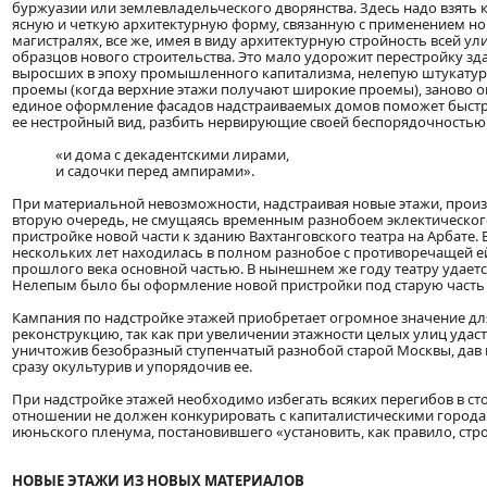
буржуазии или землевладельческого дворянства. Здесь надо взять 
ясную и четкую архитектурную форму, связанную с применением но
магистралях, все же, имея в виду архитектурную стройность всей ул
образцов нового строительства. Это мало удорожит перестройку з
выросших в эпоху промышленного капитализма, нелепую штукатур
проемы (когда верхние этажи получают широкие проемы), заново о
единое оформление фасадов надстраиваемых домов поможет быстр
ее нестройный вид, разбить нервирующие своей беспорядочностью 
«и дома с декадентскими лирами,
и садочки перед ампирами».
При материальной невозможности, надстраивая новые этажи, произ
вторую очередь, не смущаясь временным разнобоем эклектического
пристройке новой части к зданию Вахтанговского театра на Арбате.
нескольких лет находилась в полном разнобое с противоречащей е
прошлого века основной частью. В нынешнем же году театру удается
Нелепым было бы оформление новой пристройки под старую часть 
Кампания по надстройке этажей приобретает огромное значение д
реконструкцию, так как при увеличении этажности целых улиц удас
уничтожив безобразный ступенчатый разнобой старой Москвы, дав 
сразу окультурив и упорядочив ее.
При надстройке этажей необходимо избегать всяких перегибов в ст
отношении не должен конкурировать с капиталистическими городам
июньского пленума, постановившего «установить, как правило, стро
НОВЫЕ ЭТАЖИ ИЗ НОВЫХ МАТЕРИАЛОВ