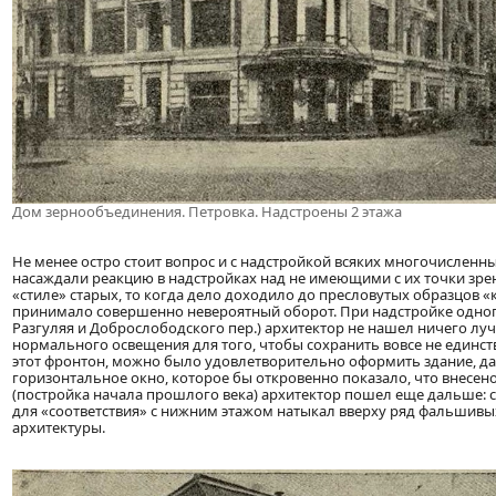
Дом зернообъединения. Петровка. Надстроены 2 этажа
Не менее остро стоит вопрос и с надстройкой всяких многочисленн
насаждали реакцию в надстройках над не имеющими с их точки зре
«стиле» старых, то когда дело доходило до пресловутых образцов «
принимало совершенно невероятный оборот. При надстройке одного
Разгуляя и Доброслободского пер.) архитектор не нашел ничего л
нормального освещения для того, чтобы сохранить вовсе не единс
этот фронтон, можно было удовлетворительно оформить здание, да
горизонтальное окно, которое бы откровенно показало, что внесено
(постройка начала прошлого века) архитектор пошел еще дальше: с
для «соответствия» с нижним этажом натыкал вверху ряд фальшив
архитектуры.