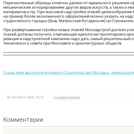
Перечисленные образцы конечно далеки от идеального решения оф
механическим игнорированием других видов искусств, а также и 
материалов и пр. При массовой надстройке этажей целесообразнее 
на пример более экономичного оформления можно указать на надс
студенческого городка (быв. Матросская богадельня) на Стромынке.
При развертывании стройки новых этажей Моснадстрой должен уче
этажей должны получить отвечающее идеологии пролетариата арх
реакции в надстроечной кампании надо дать самый решительный о
технического совета при Моссовете и архитектурных обществ.
Сканы всех выпусков журнала «Строительство Москвы», имеющихся 
30 сентября 2020, 18:12
0 комментариев
Комментарии