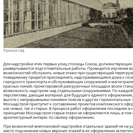
Крыша-сад
Для надстройки этих первых улиц столицы Союза, долженствующих
развертываются подготовительные работы. Проводится изучение 
возможностей обслужить новые этажи при существующей перегрузк
повидимому придется присоединять надстраивающиеся дома к сосед
городского транспорта и обслуживающих сооружений и магистрале
красных линий, проектировкой разгрузочных площадок возле станци
возможность надстроек над отдельными сооружениями. По каждой 
перспектива, дающая материал для будущего единого оформления, 
высоте с непрерывными линиями поясов и других горизонтальных 
Моснадстрой приступит к составлению проектов комплексного оф
как новых, так и старых. В процессе работ оформление последних в
принципам Моснадстроя старые этажи не оформляются лишь в том 
архитектурный интерес по своему оформлению.
При возможной внеплановой надстройке отдельных зданий не на у
место подчинения новых верхних этажей в их оформлении эклекти