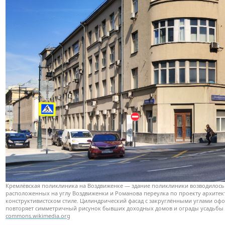
Кремлёвская поликлиника на Воздвиженке — здание поликлиники возводилос
расположенных на углу Воздвиженки и Романова переулка по проекту архите
конструктивистском стиле. Цилиндрический фасад с закруглёнными углами оф
повторяет симметричный рисунок бывших доходных домов и ограды усадьбы
commons.wikimedia.org