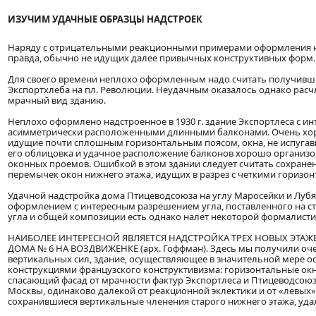
ИЗУЧИМ УДАЧНЫЕ ОБРАЗЦЫ НАДСТРОЕК
Наряду с отрицательными реакционными примерами оформления н
правда, обычно не идущих далее привычных конструктивных форм.
Для своего времени неплохо оформленным надо считать получивший
Экспортхлеба на пл. Революции. Неудачным оказалось однако рас
мрачный вид зданию.
Неплохо оформлено надстроенное в 1930 г. здание Экспортлеса с
асимметрически расположенными длинными балконами. Очень хоро
идущие почти сплошным горизонтальным поясом, окна, не испугавш
его облицовка и удачное расположение балконов хорошо организов
оконных проемов. Ошибкой в этом здании следует считать сохран
перемычек окон нижнего этажа, идущих в разрез с четкими горизон
Удачной надстройка дома Птицеводсоюза на углу Маросейки и Лубя
оформлением с интересным разрешением угла, поставленного на с
угла и общей композиции есть однако налет некоторой формалист
НАИБОЛЕЕ ИНТЕРЕСНОЙ ЯВЛЯЕТСЯ НАДСТРОЙКА ТРЕХ НОВЫХ Э
ДОМА № 6 НА ВОЗДВИЖЕНКЕ (арх. Гоффман). Здесь мы получили оче
вертикальных сил, здание, осуществляющее в значительной мере о
конструкциями французского конструктивизма: горизонтальные окн
спасающий фасад от мрачности фактур Экспортлеса и Птицеводсоюза
Москвы, одинаково далекой от реакционной эклектики и от «левых»
сохранившиеся вертикальные членения старого нижнего этажа, уда