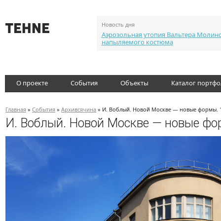
Новость дня
Аэрозольная утопия Вальтера Молин
напыляемого костюма
О проекте
События
Объекты
Каталог портф
Главная
»
События
»
Архивсячина
» И. Воблый. Новой Москве — новые формы. 
И. Воблый. Новой Москве — новые фо