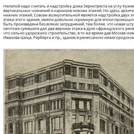
Нелепой надо считать и надстройку дома Зернотреста на углу Кузн
вертикальных членений и карнизов нижних этажей. Но здесь архит
нижних этажей. Совсем возмутительной является надстройка двух 
этажи этого здания, имели довольно скромную для эпохи промышле
быть произведена без всяких затруднений, тем более, что новая шт
ничтоже сумяшеся дал два верхних этажа в духе «французского рене
что сильно удорожило строительство, в то же время дав Москве но
Иванова-Шица, Рерберга и пр., здание в ренессансно-нижегородском