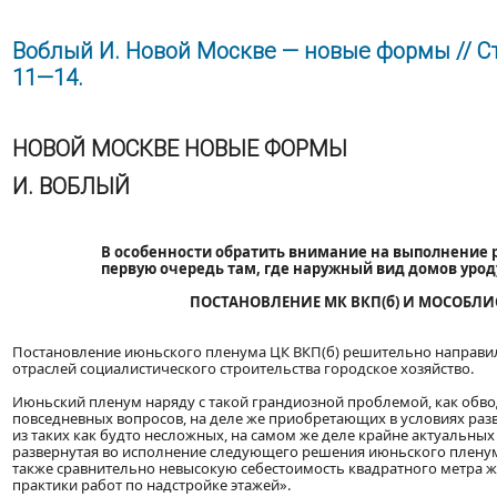
Воблый И. Новой Москве — новые формы // Стр
11—14.
НОВОЙ МОСКВЕ НОВЫЕ ФОРМЫ
И. ВОБЛЫЙ
В особенности обратить внимание на выполнение 
первую очередь там, где наружный вид домов урод
ПОСТАНОВЛЕНИЕ МК ВКП(б) И МОСОБЛ
Постановление июньского пленума ЦК ВКП(б) решительно направил
отраслей социалистического строительства городское хозяйство.
Июньский пленум наряду с такой грандиозной проблемой, как обво
повседневных вопросов, на деле же приобретающих в условиях раз
из таких как будто несложных, на самом же деле крайне актуальны
развернутая во исполнение следующего решения июньского плену
также сравнительно невысокую себестоимость квадратного метра
практики работ по надстройке этажей».