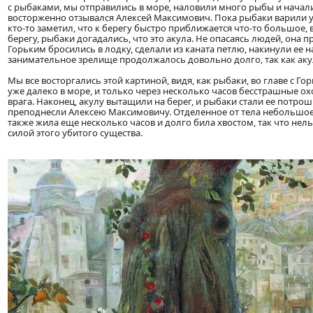
с рыбаками, мы отправились в море, наловили много рыбы и начали
восторженно отзывался Алексей Максимович. Пока рыбаки варили ух
кто-то заметил, что к берегу быстро приближается что-то большое,
берегу, рыбаки догадались, что это акула. Не опасаясь людей, она 
Горьким бросились в лодку, сделали из каната петлю, накинули ее 
занимательное зрелище продолжалось довольно долго, так как аку
Мы все восторгались этой картиной, видя, как рыбаки, во главе с 
уже далеко в море, и только через несколько часов бесстрашные ох
врага. Наконец, акулу вытащили на берег, и рыбаки стали ее потро
преподнесли Алексею Максимовичу. Отделенное от тела небольшое с
также жила еще несколько часов и долго била хвостом, так что не
силой этого убитого существа.