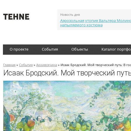
Новость дня
Аэрозольная утопия Вальтера Молин
напыляемого костюма
О проекте
События
Объекты
Каталог портф
Главная
»
События
»
Архивсячина
» Исаак Бродский. Мой творческий путь: В гос
Исаак Бродский. Мой творческий путь: