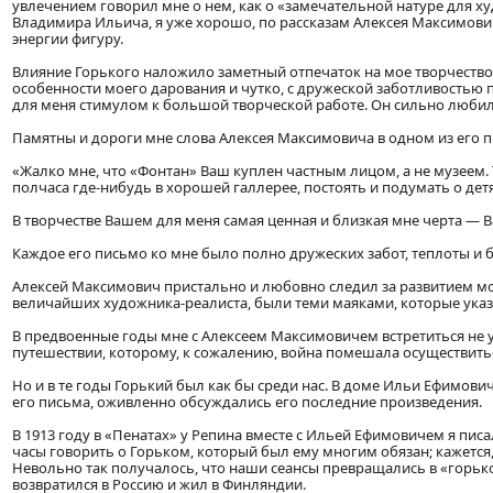
увлечением говорил мне о нем, как о «замечательной натуре для х
Владимира Ильича, я уже хорошо, по рассказам Алексея Максимович
энергии фигуру.
Влияние Горького наложило заметный отпечаток на мое творчество
особенности моего дарования и чутко, с дружеской заботливостью 
для меня стимулом к большой творческой работе. Он сильно любил
Памятны и дороги мне слова Алексея Максимовича в одном из его п
«Жалко мне, что «Фонтан» Ваш куплен частным лицом, а не музеем. 
полчаса где-нибудь в хорошей галлерее, постоять и подумать о детях
В творчестве Вашем для меня самая ценная и близкая мне черта — Ва
Каждое его письмо ко мне было полно дружеских забот, теплоты и 
Алексей Максимович пристально и любовно следил за развитием моег
величайших художника-реалиста, были теми маяками, которые указы
В предвоенные годы мне с Алексеем Максимовичем встретиться не 
путешествии, которому, к сожалению, война помешала осуществить
Но и в те годы Горький был как бы среди нас. В доме Ильи Ефимови
его письма, оживленно обсуждались его последние произведения.
В 1913 году в «Пенатах» у Репина вместе с Ильей Ефимовичем я пи
часы говорить о Горьком, который был ему многим обязан; кажется
Невольно так получалось, что наши сеансы превращались в «горьков
возвратился в Россию и жил в Финляндии.