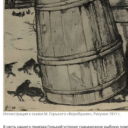
Иллюстрация к сказке М. Горького «Воробушек», Рисунок 1911 г.
В честь нашего приезда Горький устроил грандиозную рыбную ловлю