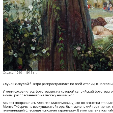
Сказка. 1910—1911 гг.
Случай с акулой быстро распространился по всей Италии, в несколь
У меня сохранилась фотография, на которой каприйский фотограф р
акулы, распластанного на песке у наших ног.
Мы так понравились Алексею Максимовичу, что он всячески старал
Монте Тиберия; на верхушке этой горы был маленький трактирчик; е
племянницей блестяще исполнял тарантеллу. В этом маленьком ка