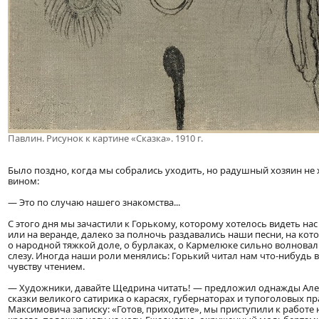
Павлин. Рисунок к картине «Сказка». 1910 г.
Было поздно, когда мы собрались уходить, но радушный хозяин не х
вином:
— Это по случаю нашего знакомства...
С этого дня мы зачастили к Горькому, которому хотелось видеть на
или на веранде, далеко за полночь раздавались наши песни, на ко
о народной тяжкой доле, о бурлаках, о Кармелюке сильно волновал
слезу. Иногда наши роли менялись: Горький читал нам что-нибудь 
чувству чтением.
— Художники, давайте Щедрина читать! — предложил однажды Алек
сказки великого сатирика о карасях, губернаторах и тупоголовых пр
Максимовича записку: «Готов, приходите», мы приступили к работе 