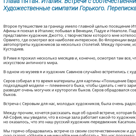
Глава пятая.
Италия. Встречи с соотечественни
Художественные симпатии Горького. Переписка
Второе путешествие за границу имело главной целью посещение Ит
Афины я поехал в Италию; побывал в Венеции, Падуе и Неаполе. Па
представлен художник Джотто, с творчеством которого мне хотелось
Орвието, где осмотрел все наиболее интересное. Во Флоренции ви
автопортреты художников за несколько столетий. Между прочим, и
Кустодиев.
В Риме я прожил несколько месяцев и, конечно, осмотрел там все,
искусством античного мира.
В одном из музеев я и художник Савинов случайно встретились с х
Серов собирал в то время материалы для картины «Похищение Европ
подходящей модели — племенного быка, чтобы сделать с него зарис
разводят очень могучих и круторогих быков. Серов обрадовался сов
быков.
Встреча с Серовым для нас, молодых художников, была очень радос
Между прочим, хочется рассказать еще об одной встрече, которая б
Ай-София, мы увидели, что в конце зала работает какой-то художни
но оказалось, что это наш русский художник-передвижник Касаткин.
Мы горячо обрадовались встрече со своим соотечественником и дума
сухо сказал: «Уйдите и не мешайте мне работать». Это нас поразило