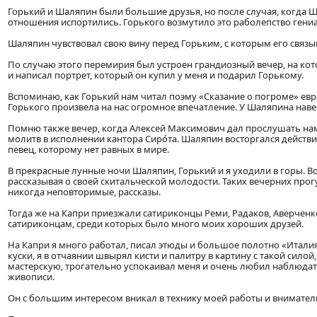
Горький и Шаляпин были большие друзья, но после случая, когда Ша
отношения испортились. Горького возмутило это раболепство гениа
Шаляпин чувствовал свою вину перед Горьким, с которым его связы
По случаю этого перемирия был устроен грандиозный вечер, на ко
и написал портрет, который он купил у меня и подарил Горькому.
Вспоминаю, как Горький нам читал поэму «Сказание о погроме» евре
Горького произвела на нас огромное впечатление. У Шаляпина навер
Помню также вечер, когда Алексей Максимович дал прослушать на
молитв в исполнении кантора Сиро́та. Шаляпин восторгался действ
певец, которому нет равных в мире.
В прекрасные лунные ночи Шаляпин, Горький и я уходили в горы. 
рассказывая о своей скитальческой молодости. Таких вечерних прогу
никогда неповторимые, рассказы.
Тогда же на Капри приезжали сатириконцы Реми, Радаков, Аверченко
сатириконцам, среди которых было много моих хороших друзей.
На Капри я много работал, писал этюды и большое полотно «Италия»
куски, я в отчаянии швырял кисти и палитру в картину с такой сило
мастерскую, трогательно успокаивал меня и очень любил наблюдать 
живописи.
Он с большим интересом вникал в технику моей работы и внимател