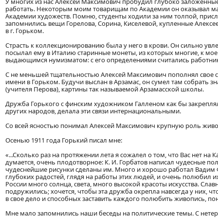
У многих из нас Алексей Максимович пробудил глубоко заложенны
работать. Некоторым моим товарищам по Академии он оказывал ма
Академии художеств. Помню, студенты ходили за ним толпой, прис
запомнились вещи Горелова, Сорина, Киселевой, купленные Алекс
в г. Горьком.
Страсть к коллекционированию была у него в крови. Он сильно увле
посылал ему в Италию старинные монеты, из которых многие, к мо
выдающимся нумизматом: с его определениями считались работник
С не меньшей тщательностью Алексей Максимович пополнял свое 
имени в Горьком. Будучи выслан в Арзамас, он сумел там собрать 
(учителя Перова), картины так называемой Арзамасской школы.
Дружба Горького с финским художником Галленом как бы закрепляла 
других народов, делала эти связи интернациональными.
Со всей ясностью понимал Алексей Максимович крупную роль живо
Осенью 1911 года Горький писал мне:
«...Сколько раз на протяжении лета я сожалел о том, что Вас нет на 
думается, очень плодотворное: К. И. Горбатов написал чудесные по
чудеснейшие рисунки сделаны им. Много и хорошо работал Вадим Ф
глубоких радостей, глядя на работы этих людей, и очень полюбил их
России много солнца, света, много высокой красоты искусства. Слав
подружились; хочется, чтобы эта дружба окрепла навсегда у них, ч
в свое дело и способных заставить каждого полюбить живопись, пон
Мне мало запомнились наши беседы на политические темы. С нетер