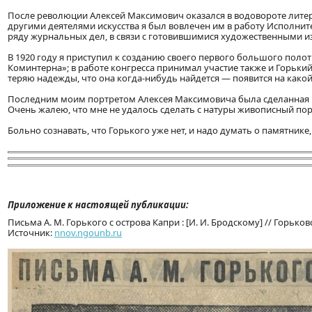
После революции Алексей Максимович оказался в водовороте литера
другими деятелями искусства я был вовлечен им в работу Исполните
ряду журнальных дел, в связи с готовившимися художественными изд
В 1920 году я приступил к созданию своего первого большого поло
Коминтерна»; в работе конгресса принимал участие также и Горький.
теряю надежды, что она когда-нибудь найдется — появится на какой
Последним моим портретом Алексея Максимовича была сделанная в
Очень жалею, что мне не удалось сделать с натуры живописный по
Больно сознавать, что Горького уже нет, и надо думать о памятнике,
Приложение к настоящей публикации:
Письма А. М. Горького с острова Капри : [И. И. Бродскому] // Горьков
Источник:
nnov.ngounb.ru