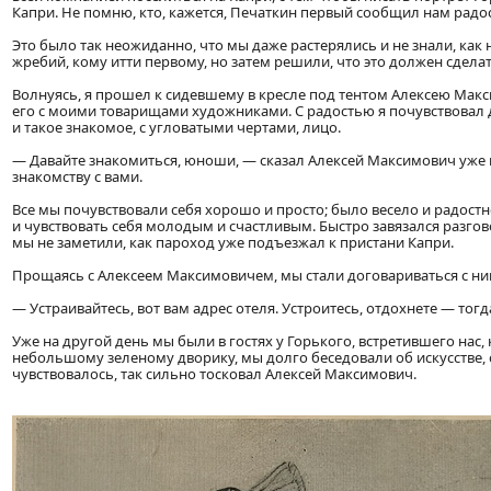
Капри. Не помню, кто, кажется, Печаткин первый сообщил нам радо
Это было так неожиданно, что мы даже растерялись и не знали, как
жребий, кому итти первому, но затем решили, что это должен сдела
Волнуясь, я прошел к сидевшему в кресле под тентом Алексею Мак
его с моими товарищами художниками. С радостью я почувствовал
и такое знакомое, с угловатыми чертами, лицо.
— Давайте знакомиться, юноши, — сказал Алексей Максимович уже
знакомству с вами.
Все мы почувствовали себя хорошо и просто; было весело и радостн
и чувствовать себя молодым и счастливым. Быстро завязался разгово
мы не заметили, как пароход уже подъезжал к пристани Капри.
Прощаясь с Алексеем Максимовичем, мы стали договариваться с ни
— Устраивайтесь, вот вам адрес отеля. Устроитесь, отдохнете — тогд
Уже на другой день мы были в гостях у Горького, встретившего нас,
небольшому зеленому дворику, мы долго беседовали об искусстве, 
чувствовалось, так сильно тосковал Алексей Максимович.