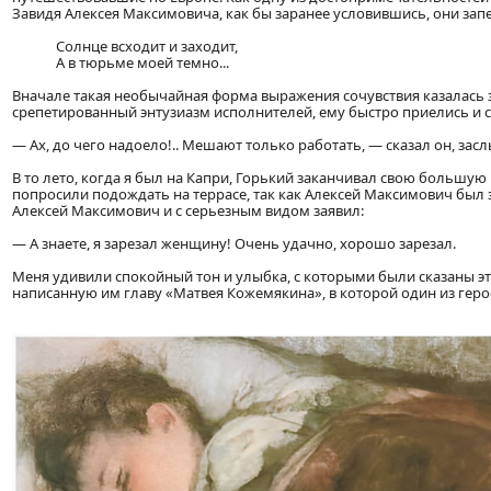
Завидя Алексея Максимовича, как бы заранее условившись, они за
Солнце всходит и заходит,
А в тюрьме моей темно...
Вначале такая необычайная форма выражения сочувствия казалась 
срепетированный энтузиазм исполнителей, ему быстро приелись и 
— Ах, до чего надоело!.. Мешают только работать, — сказал он, зас
В то лето, когда я был на Капри, Горький заканчивал свою большу
попросили подождать на террасе, так как Алексей Максимович был з
Алексей Максимович и с серьезным видом заявил:
— А знаете, я зарезал женщину! Очень удачно, хорошо зарезал.
Меня удивили спокойный тон и улыбка, с которыми были сказаны эти 
написанную им главу «Матвея Кожемякина», в которой один из гер