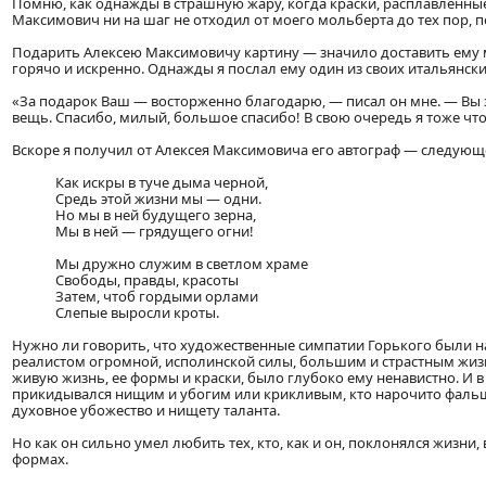
Помню, как однажды в страшную жару, когда краски, расплавленные
Максимович ни на шаг не отходил от моего мольберта до тех пор, по
Подарить Алексею Максимовичу картину — значило доставить ему мн
горячо и искренно. Однажды я послал ему один из своих итальянски
«За подарок Ваш — восторженно благодарю, — писал он мне. — Вы з
вещь. Спасибо, милый, большое спасибо! В свою очередь я тоже чт
Вскоре я получил от Алексея Максимовича его автограф — следующ
Как искры в туче дыма черной,
Средь этой жизни мы — одни.
Но мы в ней будущего зерна,
Мы в ней — грядущего огни!
Мы дружно служим в светлом храме
Свободы, правды, красоты
Затем, чтоб гордыми орлами
Слепые выросли кроты.
Нужно ли говорить, что художественные симпатии Горького были 
реалистом огромной, исполинской силы, большим и страстным жизн
живую жизнь, ее формы и краски, было глубоко ему ненавистно. И 
прикидывался нищим и убогим или крикливым, кто нарочито фальш
духовное убожество и нищету таланта.
Но как он сильно умел любить тех, кто, как и он, поклонялся жизни
формах.