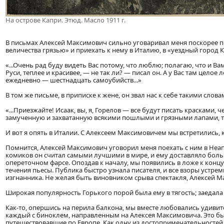
На острове Капри. Этюд. Масло 1911 г.
В письмах Алексей Максимович сильно уговаривал меня поскорее по
величества грязью» и приехать к нему в Италию, в «уездный город 
«...Очень рад буду видеть Вас потому, что люблю; полагаю, что и Ва
Руси, теплее и красивее, — не так ли? — писал он. А у Вас там целое 
ежедневно — шестнадцать самоубийств...»
В том же письме, в приписке к жене, он звал нас к себе такими слова
«...Приезжайте! Исаак, вы, я, Горелов — все будут писать красками, 
замученную и захватанную всякими пошлыми и грязными лапами, та
И вот я опять в Италии. С Алексеем Максимовичем мы встретились, ка
Помнится, Алексей Максимович уговорил меня поехать с ним в Неап
комиков он считал самыми лучшими в мире, и ему доставляло боль
опереточном фарсе. Опоздав к началу, мы появились в ложе к конц
течения пьесы. Публика быстро узнала писателя, и все взоры устре
изгнанника. Не желая быть виновником срыва спектакля, Алексей М
Широкая популярность Горького порой была ему в тягость; заедала 
Как-то, опершись на перила балкона, мы вместе любовались удивит
каждый с биноклем, направленным на Алексея Максимовича. Это 
путешествовавшие по Европе. Как одну из достопримечательностей 