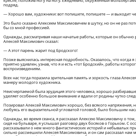
кресле, положив ногу на ногу. Ежедневно, окруженный мольбертами,
подряд.
— Хорошо вам, художники: вот попишете, попишете — и выходит че
Это было сказано Алексеем Максимовичем в шутку, но он не раз по
бы со мной профессией.
Однажды, рассматривая наши начатые работы, которые он обычно ра
Алексей Максимович сказал:
— А этот парень жарит под Бродского!
Позже выяснилась интересная подробность. Оказалось, что когда я
приятно удивлен, узнав, что я и есть «тот Бродский», работы кото
воспроизведениям.
Всех нас тогда поразила зрительная память и зоркость глаза Алекс
манеру молодого художника.
Неисчерпаемой была эрудиция этого человека, хорошо разбиравшего
уделяет особенно большое внимание и вдали от родины чутко следи
Позировал Алексей Максимович хорошо, без всякого напряжения, не 
любуясь его выразительной угловатой головой, было большим на
Однажды, во время сеанса, я рассказал Алексею Максимовичу о том, 
сидя на бульваре, я услышал разговор двух босяков о Горьком. С о
рассказывали о нем много фантастических историй и небывалых пр
сильно рассмешили Алексея Максимовича, и он сам рассказал нам 