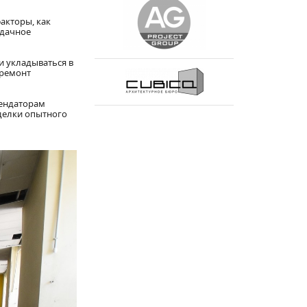
акторы, как
Удачное
и укладываться в
 ремонт
рендаторам
делки опытного