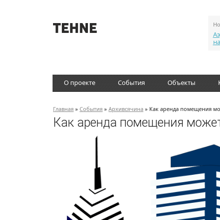
Но
Аэ
н
О проекте
События
Объекты
Главная
»
События
»
Архивсячина
» Как аренда помещения мо
Как аренда помещения может