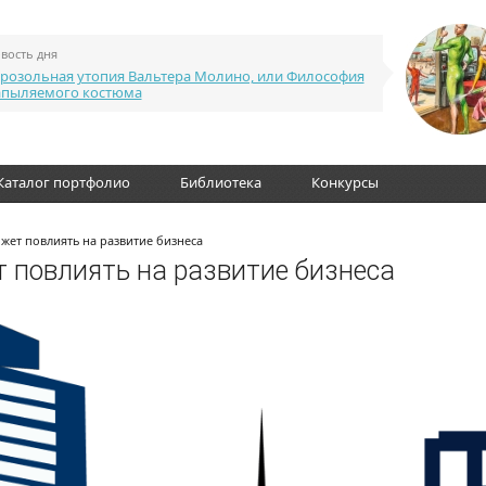
вость дня
розольная утопия Вальтера Молино, или Философия
апыляемого костюма
Каталог портфолио
Библиотека
Конкурсы
жет повлиять на развитие бизнеса
 повлиять на развитие бизнеса