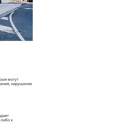
рые могут
щения, нарушение
здает
 либо к