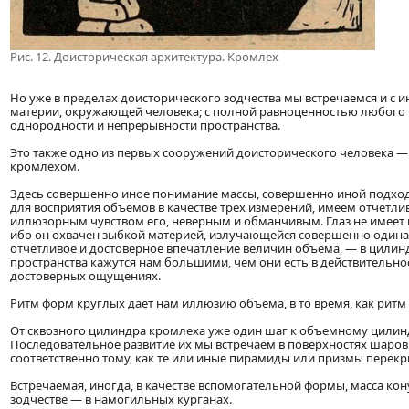
Рис. 12. Доисторическая архитектура. Кромлех
Но уже в пределах доисторического зодчества мы встречаемся и с 
материи, окружающей человека; с полной равноценностью любого
однородности и непрерывности пространства.
Это также одно из первых сооружений доисторического человека —
кромлехом.
Здесь совершенно иное понимание массы, совершенно иной подход 
для восприятия объемов в качестве трех измерений, имеем отчетли
иллюзорным чувством его, неверным и обманчивым. Глаз не имеет 
ибо он охвачен зыбкой материей, излучающейся совершенно одина
отчетливое и достоверное впечатление величин объема, — в цилин
пространства кажутся нам большими, чем они есть в действительно
достоверных ощущениях.
Ритм форм круглых дает нам иллюзию объема, в то время, как ритм
От сквозного цилиндра кромлеха уже один шаг к объемному цилин
Последовательное развитие их мы встречаем в поверхностях шаров
соответственно тому, как те или иные пирамиды или призмы пере
Встречаемая, иногда, в качестве вспомогательной формы, масса ко
зодчестве — в намогильных курганах.