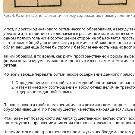
Рис. 4. Различные по гармоническому содержанию прямоугольники
И тот, и другой одинакового ритмического образования, а между т
убедиться, что причина заключаемся в различном математическом с
одном прямоугольнике соотношение сторон не объясняется простыми
есть: кроме общей для обоих фигур ритмической закономерности, в
облегчающая еще более быстроту и безболезненность наших воспри
Таким образом, в то время, как ритм пространственной формы выр
формы детализирует эту закономерность в известном математическо
ритма
.
Исчерпывающе передать ритмическое содержание данного прямоу
Определением известной закономерной повторяемости напра
математическим соотношением абсолютных величин траектори
содержанием данной формы.
Первое является свойством специфически ритмическим, второе —
обусловливающим, по преимуществу, качества, находящиеся лишь 
Итак, элемент повторности является существенной частью статическ
промежуток направление движения составного элемента повторяетс
Наличие этого пространственного промежутка необходимо потому, ч