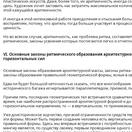
пластических искусств. Даже, более того, их аритмичность иногда
цель. Художник хочет заставить нас затратить максимальное количе
этой кажущейся аритмичности.
И иногда в этой интенсивной работе преодоления и отыскания боль
восприятиях, потому, что зритель тогда больше участвует в процесс
ценность.
Но во всяком случае, аритмичность, как проблема ритма, составляе
ритмических, законы усвоения которых постигаются легко и отчетли
VI. Основные законы ритмического образования архитектурно
горизонтальных сил
Основные законы образования архитектурной массы, законы ритма 
законы образования правильной геометрической формы, ясные в св
Едва ли будет большой неточностью сказать, что все многообрази
исторического багажа исчерпывается: параллепипедом, призмой, п
Причем пять последних геометрических тел встречаются сравнител
время, как наиболее распространенной архитектурной формой и до
горизонтальном направлении, то — в вертикальном, то принимающи
Уже доисторическое зодчество, при всей ограниченности средств п
эти формы. Может быть первое создание человека есть вертикальн
правильной формы. Здесь мы впервые встречаемся с потребностью
менгир является, по существу своему, первым проводником одного