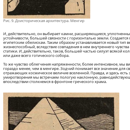
Рис. 9. Доисторическая архитектура. Менгир
И, действительно, он выбирает камни, расширяющиеся, уплотненны
устойчивости, большей связности с горизонталью земли. Создаетс
египетским обелискам. Таким образом устанавливается новый тип в
жизнеспособный, вследствие совпадения в нем внутреннего чувств
статики. И, действительно, таков, большей частью силуэт всякой к
или даже всего готического собора.
То же чувство облегчения напряженности, более интенсивное, мы в
гораздо менее, чем в менгире. Зодчий понимает все значение для с
отражающих космическое величие вселенной. Правда, и здесь есть
умиротворения мы встречаем пологую наклонную, равнодействующу
впоследствии столкнемся в фронтоне греческого храма.