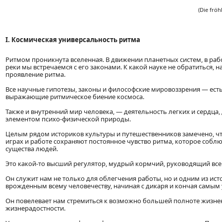
(Die fröh
I. Космическая универсальность ритма
Ритмом проникнута вселенная. В движении планетных систем, в раб
реки мы встречаемся с его законами. К какой науке не обратиться,
проявление ритма.
Все научные гипотезы, законы и философские мировоззрения — есть
выражающие ритмическое биение космоса.
Также и внутренний мир человека, — деятельность легких и сердца
элементом психо-физической природы.
Целым рядом историков культуры и путешественников замечено, что 
играх и работе сохраняют постоянное чувство ритма, которое соблю
существа людей.
Это какой-то высший регулятор, мудрый кормчий, руководящий все
Он служит нам не только для облегчения работы, но и одним из ист
врожденным всему человечеству, начиная с дикаря и кончая самым
Он повелевает нам стремиться к возможно большей полноте жизне
жизнерадостности.