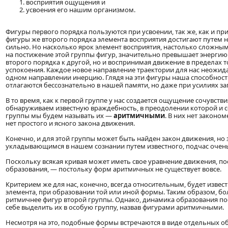
восприятия ощущения и
усвоения его нашим организмом.
Фигуры первого порядка пользуются при усвоении, так же, как и при
фигуры же второго порядка элемента восприятия достигают путем 
сильно. Но насколько ярок элемент восприятия, настолько сложным
на постижение этой группы фигур, значительно превышает энергию 
второго порядка к другой, но и воспринимая движение в пределах т
успокоения. Каждое новое направление траектории для нас неожид
одном направлении инерцию. Глядя на эти фигуры наша способность
отлагаются бессознательно в нашей памяти, но даже при усилиях з
В то время, как к первой группе у нас создается ощущение сочувстви
обнаруживаем известную враждебность, в преодолении которой и со
группы мы будем называть их —
аритмичными
. В них нет законо
нет простого и ясного закона движения.
Конечно, и для этой группы может быть найден закон движения, но з
укладывающимся в нашем сознании путем известного, подчас очень
Поскольку всякая кривая может иметь свое уравнение движения, по
образования, — постольку форм аритмичных не существует вовсе.
Критерием же для нас, конечно, всегда относительным, будет извес
элемента, при образовании той или иной формы. Таким образом, бо
ритмичнее фигур второй группы. Однако, динамика образования по
себе выделить их в особую группу, назвав фигурами аритмичными.
Несмотря на это, подобные формы встречаются в виде отдельных о