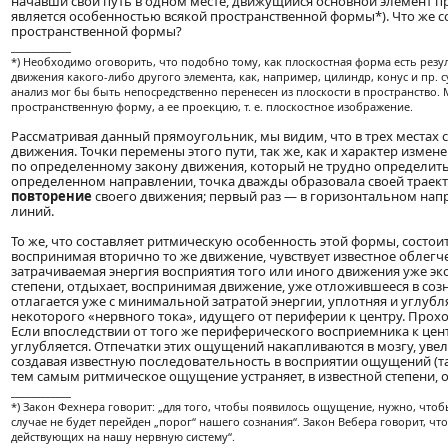
начавши свой путь в одном месте, движущийся основной элемент пр
является особенностью всякой пространственной формы*). Что же с
пространственной формы?
____________
*) Необходимо оговорить, что подобно тому, как плоскостная форма есть резул
движения какого-либо другого элемента, как, например, цилиндр, конус и пр. 
анализ мог бы быть непосредственно перенесен из плоскости в пространство.
пространственную форму, а ее проекцию, т. е. плоскостное изображение.
Рассматривая данный прямоугольник, мы видим, что в трех местах 
движения. Точки перемены этого пути, так же, как и характер изме
по определенному закону движения, который не трудно определить. З
определенном направлении, точка дважды образовала своей траек
повторение
своего движения; первый раз — в горизонтальном напр
линий.
То же, что составляет ритмическую особенность этой формы, состои
воспринимая вторично то же движение, чувствует известное облегч
затрачиваемая энергия восприятия того или иного движения уже эк
степени, отдыхает, воспринимая движение, уже отложившееся в соз
отлагается уже с минимальной затратой энергии, уплотняя и углу
некоторого «нервного тока», идущего от периферии к центру. Прохо
Если впоследствии от того же периферического восприемника к цен
углубляется. Отпечатки этих ощущений накапливаются в мозгу, уве
создавая известную последовательность в восприятии ощущений (та
тем самым ритмическое ощущение устраняет, в известной степени,
____________
*) Закон Фехнера говорит: „для того, чтобы появилось ощущение, нужно, что
случае не будет перейден „порог“ нашего сознания“. Закон Вебера говорит, ч
действующих на нашу нервную систему“.