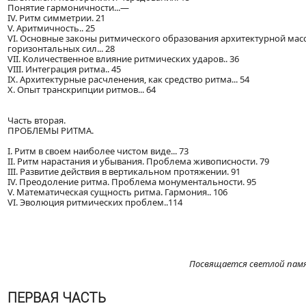
Понятие гармоничности...—
IV. Ритм симметрии. 21
V. Аритмичность.. 25
VI. Основные законы ритмического образования архитектурной масс
горизонтальных сил... 28
VII. Количественное влияние ритмических ударов.. 36
VIII. Интеграция ритма.. 45
IX. Архитектурные расчленения, как средство ритма... 54
X. Опыт транскрипции ритмов... 64
Часть вторая.
ПРОБЛЕМЫ РИТМА.
I. Ритм в своем наиболее чистом виде... 73
II. Ритм нарастания и убывания. Проблема живописности. 79
III. Развитие действия в вертикальном протяжении. 91
IV. Преодоление ритма. Проблема монументальности. 95
V. Математическая сущность ритма. Гармония.. 106
VI. Эволюция ритмических проблем..114
Посвящается светлой памят
ПЕРВАЯ ЧАСТЬ