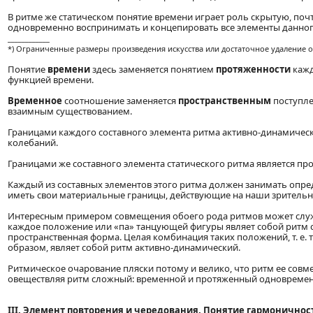
В ритме же статическом понятие времени играет роль скрытую, по
одновременно воспринимать и концепировать все элементы данног
____________
*) Ограниченные размеры произведения искусства или достаточное удаление от
Понятие
времени
здесь заменяется понятием
протяженности
кажд
функцией времени.
Временное
соотношение заменяется
пространственным
поступле
взаимным существованием.
Границами каждого составного элемента ритма активно-динамическ
колебаний.
Границами же составного элемента статического ритма является пр
Каждый из составных элементов этого ритма должен занимать опре
иметь свои материальные границы, действующие на наши зрительн
Интересным примером совмещения обоего рода ритмов может служит
каждое положение или «па» танцующей фигуры являет собой ритм ста
пространственная форма. Целая комбинация таких положений, т. е. т
образом, являет собой ритм активно-динамический.
Ритмическое очарование пляски потому и велико, что ритм ее совме
овеществляя ритм сложный: временной и протяженный одновремен
ІІІ. Элемент повторения и чередования. Понятие гармоничнос