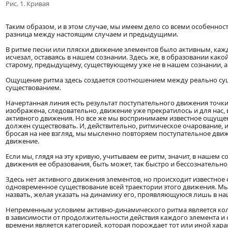
Рис. 1. Кривая
Таким образом, и в этом случае, мы имеем дело со всеми особенно
разница между настоящим случаем и предыдущими.
В ритме песни или пляски движение элементов было активным, ка
исчезал, оставаясь в нашем сознании. Здесь же, в образовании ка
старому, предыдущему, существующему уже не в нашем сознании, а
Ощущение ритма здесь создается соотношением между реально с
существованием.
Начертанная линия есть результат поступательного движения точки
изображена, следовательно, движение уже прекратилось и для нас
активного движения. Но все же мы воспринимаем известное ощущен
должен существовать. И, действительно, ритмическое очарование, и
бросая на нее взгляд, мы мысленно повторяем поступательное дви
движение.
Если мы, глядя на эту кривую, учитываем ее ритм, значит, в наше
движения ее образования, быть может, так быстро и бессознательно
Здесь нет активного движения элементов, но происходит известное
одновременное существование всей траектории этого движения. Мы
назвать, желая указать на динамику его, проявляющуюся лишь в н
Непременным условием активно-динамического ритма является кол
в зависимости от продолжительности действия каждого элемента и
времени является категорией, которая порождает тот или иной хар