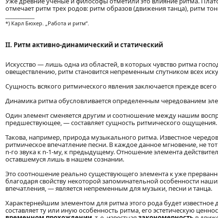
Уже древние ученые и философы отметили это влияние ритма. Плат
отмечает ритм трех родов: ритм образов (движения танца), ритм тоно
____________
*) Карл Бюхер. „Работа и ритм“.
ІІ. Ритм активно-динамический и статический
Искусство — лишь одна из областей, в которых чувство ритма госп
овеществлению, ритм становится непременным спутником всех иску
Сущность всякого ритмического явления заключается прежде всего
Динамика ритма обусловливается определенным чередованием эле
Один элемент сменяется другим и соотношение между нашим воспр
предшествующее, — составляет сущность ритмического ощущения.
Такова, например, природа музыкального ритма. Известное чередов
ритмическое впечатление песни. В каждое данное мгновение, не тот
n-го звука к n-1-му, к предыдущему. Отношение элемента действи
оставшемуся лишь в нашем сознании.
Это соотношение реально существующего элемента к уже прерванн
благодаря свойству некоторой запоминательной особенности наши
впечатления, — является непременным для музыки, песни и танца.
Характернейшим элементом для ритма этого рода будет известное д
составляет ту или иную особенность ритма, его эстетическую ценно
временном прохождении
, т. е. известная
закономерность
в движе