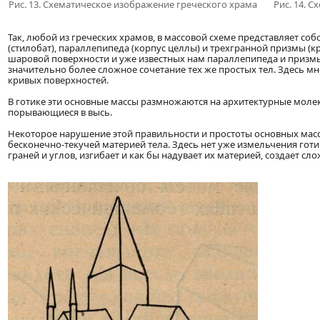
Рис. 13. Схематическое изображение греческого храма
Рис. 14. 
Так, любой из греческих храмов, в массовой схеме представляет со
(стилобат), параллепипеда (корпус целлы) и трехгранной призмы (к
шаровой поверхности и уже известных нам параллепипеда и призмы
значительно более сложное сочетание тех же простых тел. Здесь 
кривых поверхностей.
В готике эти основные массы размножаются на архитектурные мол
порывающиеся в высь.
Некоторое нарушение этой правильности и простоты основных масс
бесконечно-текучей материей тела. Здесь нет уже измельчения гот
граней и углов, изгибает и как бы надувает их материей, создает с