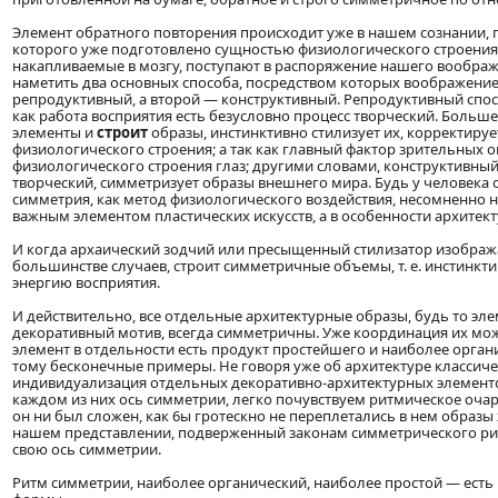
Элемент обратного повторения происходит уже в нашем сознании, 
которого уже подготовлено сущностью физиологического строения
накапливаемые в мозгу, поступают в распоряжение нашего вообра
наметить два основных способа, посредством которых воображен
репродуктивный, а второй — конструктивный. Репродуктивный спосо
как работа восприятия есть безусловно процесс творческий. Больш
элементы и
строит
образы, инстинктивно стилизует их, корректиру
физиологического строения; а так как главный фактор зрительных 
физиологического строения глаз; другими словами, конструктивн
творческий, симметризует образы внешнего мира. Будь у человека о
симметрия, как метод физиологического воздействия, несомненно не
важным элементом пластических искусств, а в особенности архитект
И когда архаический зодчий или пресыщенный стилизатор изображ
большинстве случаев, строит симметричные объемы, т. е. инстинк
энергию восприятия.
И действительно, все отдельные архитектурные образы, будь то эл
декоративный мотив, всегда симметричны. Уже координация их мож
элемент в отдельности есть продукт простейшего и наиболее органи
тому бесконечные примеры. Не говоря уже об архитектуре классичес
индивидуализация отдельных декоративно-архитектурных элементо
каждом из них ось симметрии, легко почувствуем ритмическое очар
он ни был сложен, как 6ы гротескно не переплетались в нем образы
нашем представлении, подверженный законам симметрического ритм
свою ось симметрии.
Ритм симметрии, наиболее органический, наиболее простой — ест