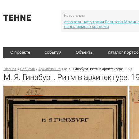
Новость дня
Аэрозольная утопия Вальтера Молин
напыляемого костюма
О проекте
События
Объекты
Каталог портф
Главная
»
События
»
Архивсячина
» М. Я. Гинзбург. Ритм в архитектуре. 1923
М. Я. Гинзбург. Ритм в архитектуре. 1