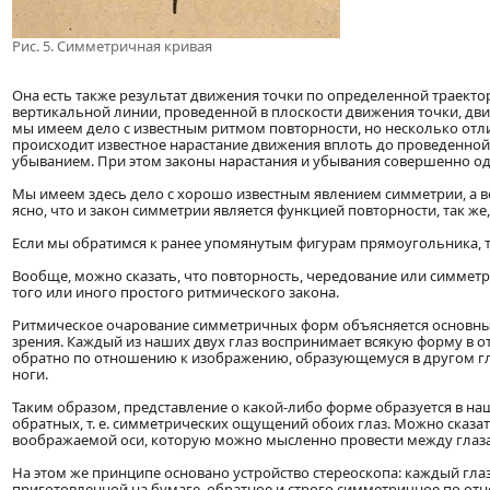
Рис. 5. Симметричная кривая
Она есть также результат движения точки по определенной траекто
вертикальной линии, проведенной в плоскости движения точки, движ
мы имеем дело с известным ритмом повторности, но несколько отлич
происходит известное нарастание движения вплоть до проведенной
убыванием. При этом законы нарастания и убывания совершенно о
Мы имеем здесь дело с хорошо известным явлением симметрии, а ве
ясно, что и закон симметрии является функцией повторности, так же,
Если мы обратимся к ранее упомянутым фигурам прямоугольника, т
Вообще, можно сказать, что повторность, чередование или симмет
того или иного простого ритмического закона.
Ритмическое очарование симметричных форм объясняется основны
зрения. Каждый из наших двух глаз воспринимает всякую форму в о
обратно по отношению к изображению, образующемуся в другом глаз
ноги.
Таким образом, представление о какой-либо форме образуется в на
обратных, т. е. симметрических ощущений обоих глаз. Можно сказа
воображаемой оси, которую можно мысленно провести между глаз
На этом же принципе основано устройство стереоскопа: каждый гла
приготовленной на бумаге, обратное и строго симметричное по от