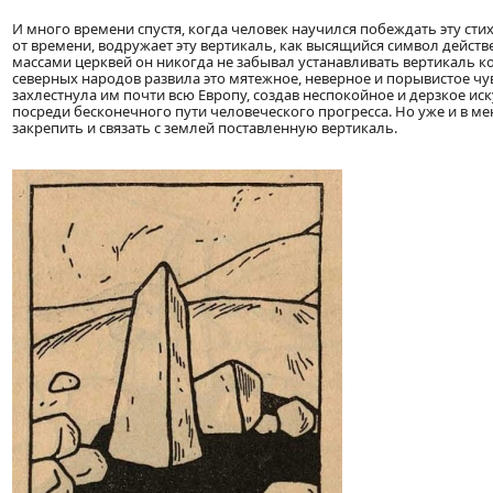
И много времени спустя, когда человек научился побеждать эту сти
от времени, водружает эту вертикаль, как высящийся символ дейст
массами церквей он никогда не забывал устанавливать вертикаль кол
северных народов развила это мятежное, неверное и порывистое чу
захлестнула им почти всю Европу, создав неспокойное и дерзкое ис
посреди бесконечного пути человеческого прогресса. Но уже и в м
закрепить и связать с землей поставленную вертикаль.