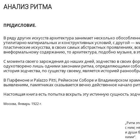
АНАЛИЗ РИТМА
ПРЕДИСЛОВИЕ.
В ряду других искусств архитектура занимает несколько обособленн
утилитарно-материальных и конструктивных условий, с другой — м
пластические искусства, в своих самых абстрактных проявлениях, в
внеформальному содержанию, то архитектура, подобно музыке, в этом
С момента своего зарождения до наших дней, зодчество в своих фо
одухотворено лишь одними законами ритма, определяющими собой
история зодчества, по существу своему, является историей разноо
В Парфеноне и Palazzo Pitti, Реймском Соборе и Владимирском хра
выявлениям, памятниках сказывается вечно действенное начало рит
Настоящая книга есть попытка вскрыть эту истинную сущность зодче
Москва, Январь 1922 г.
„Ритм э
с ним; н
и души б
ними“.