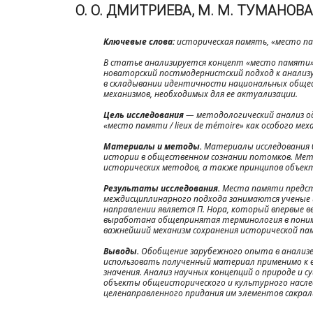
О. О. ДМИТРИЕВА, М. М. ТУМАНОВА
Ключевые слова:
историческая память, «место па
В статье анализируется концепт «место памяти».
новаторский постмодернистский подход к анализ
в складывании идентичности национальных общест
механизмов, необходимых для ее актуализации.
Цель исследования
— методологический анализ од
«место памяти / lieux de mémoire» как особого м
Материалы и методы.
Материалы исследования б
истории в общественном сознании потомков. Мето
исторических методов, а также принципов объек
Результаты исследования.
Места памяти предста
междисциплинарного подхода занимаются ученые и
направлении является П. Нора, который впервые вве
выработана общепринятая терминология в поним
важнейший механизм сохранения исторической пам
Выводы.
Обобщение зарубежного опыта в анализе ф
использовать полученный материал применимо к 
значения. Анализ научных концепций о природе и
объекты общеисторического и культурного насле
целенаправленного придания им элементов сакрал