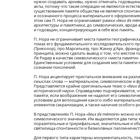
нужно создавать архивы, нужно отмечать годовщины
акты, потому что такие операции не являются естеств
существования памяти общества не является спонта
и осознанного процесса материального оформления 
этом сам П. Нора не ограничивает рамки
«lieux de mé
архитектуры и памятники, до символических, вроде 
и годовщин, концентрирующих в себе всю память.
П. Нора не ограничивает места памяти географическ
томах его фундаментального исследовательского пр
(Триколор), про Марсельезу, про Жанну д'Арк, францу
принципа, можно сделать вывод о том, что местом па
Ле Ридер в качестве символического «места памяти
Единственным условием для создания места памяти 
сознании поколений.
П. Нора акцентирует пристальное внимание на разли
смыслах слова — материальном, символическом и функц
Представляется крайне оригинальным тезис о
«lieux 
исторической науки. Справедливо подчеркивается, ч
памяти, если воображение не наделит его символичес
условием для воплощения какого-либо материальног
элементов сакрализации, а также наличие особого р
В представлениях П. Нора
«lieux de mémoire»
можно кла
символического значения. Им выделяются два типа:
поразительные и триумфальные, значительные и обы
святилища спонтанности и безмолвных паломничеств. 
Для первого типа характерны монументальность, тож