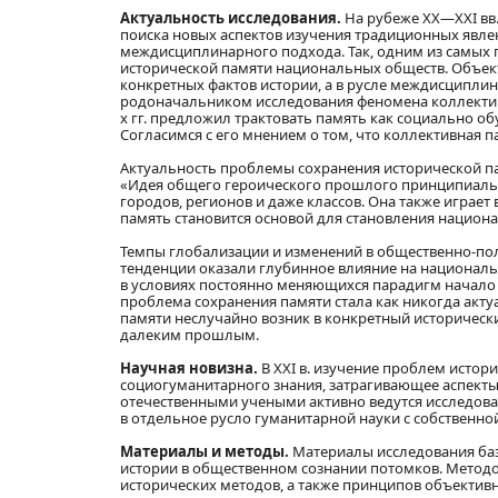
Актуальность исследования.
На рубеже XX—XXI вв
поиска новых аспектов изучения традиционных явлен
междисциплинарного подхода. Так, одним из самых 
исторической памяти национальных обществ. Объект
конкретных фактов истории, а в русле междисципли
родоначальником исследования феномена коллективн
х гг. предложил трактовать память как социально об
Согласимся с его мнением о том, что коллективная
Актуальность проблемы сохранения исторической па
«Идея общего героического прошлого принципиальн
городов, регионов и даже классов. Она также играе
память становится основой для становления национ
Темпы глобализации и изменений в общественно-пол
тенденции оказали глубинное влияние на национал
в условиях постоянно меняющихся парадигм начало 
проблема сохранения памяти стала как никогда акту
памяти неслучайно возник в конкретный исторически
далеким прошлым.
Научная новизна.
В XXI в. изучение проблем исто
социогуманитарного знания, затрагивающее аспекты
отечественными учеными активно ведутся исследова
в отдельное русло гуманитарной науки с собственно
Материалы и методы.
Материалы исследования баз
истории в общественном сознании потомков. Методо
исторических методов, а также принципов объективн