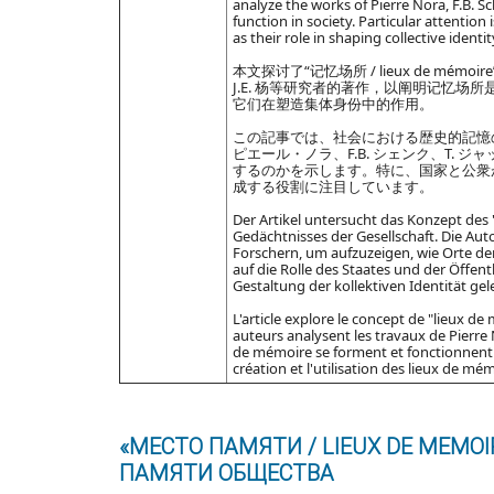
analyze the works of Pierre Nora, F.B. 
function in society. Particular attention
as their role in shaping collective identit
本文探讨了“记忆场所 / lieux de m
J.E. 杨等研究者的著作，以阐明记忆
它们在塑造集体身份中的作用。
この記事では、社会における歴史的記憶の保
ピエール・ノラ、F.B. シェンク、T.
するのかを示します。特に、国家と公衆
成する役割に注目しています。
Der Artikel untersucht das Konzept des
Gedächtnisses der Gesellschaft. Die Auto
Forschern, um aufzuzeigen, wie Orte de
auf die Rolle des Staates und der Öffen
Gestaltung der kollektiven Identität gel
L'article explore le concept de "lieux 
auteurs analysent les travaux de Pierre 
de mémoire se forment et fonctionnent da
création et l'utilisation des lieux de mémo
«МЕСТО ПАМЯТИ / LIEUX DE MEM
ПАМЯТИ ОБЩЕСТВА