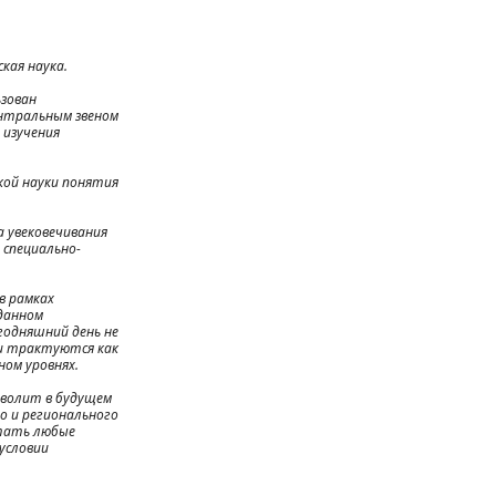
кая наука.
ьзован
ентральным звеном
 изучения
кой науки понятия
 увековечивания
 специально-
в рамках
данном
егодняшний день не
и трактуются как
ном уровнях.
зволит в будущем
о и регионального
стать любые
условии