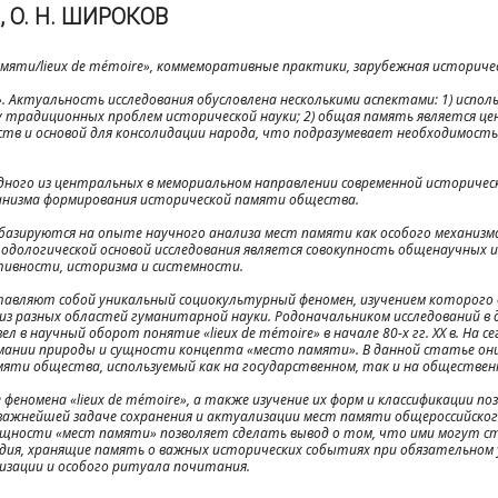
, О. Н. ШИРОКОВ
мяти/lieux de mémoire», коммеморативные практики, зарубежная историчес
 Актуальность исследования обусловлена несколькими аспектами: 1) испол
у традиционных проблем исторической науки; 2) общая память является ц
в и основой для консолидации народа, что подразумевает необходимость
ного из центральных в мемориальном направлении современной историчес
еханизма формирования исторической памяти общества.
азируются на опыте научного анализа мест памяти как особого механизма
дологической основой исследования является совокупность общенаучных и
тивности, историзма и системности.
вляют собой уникальный социокультурный феномен, изучением которого 
з разных областей гуманитарной науки. Родоначальником исследований в 
л в научный оборот понятие «lieux de mémoire» в начале 80-х гг. XX в. На с
ании природы и сущности концепта «место памяти». В данной статье он
яти общества, используемый как на государственном, так и на обществен
еномена «lieux de mémoire», а также изучение их форм и классификации по
важнейшей задаче сохранения и актуализации мест памяти общероссийског
 сущности «мест памяти» позволяет сделать вывод о том, что ими могут 
дия, хранящие память о важных исторических событиях при обязательном 
изации и особого ритуала почитания.