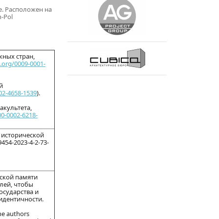
е. Расположен на
-Pol
ных стран,
d.org/0009-0001-
й
002-4658-1539
).
акультета,
00-0002-6218-
я исторической
9454-2023-4-2-73-
еской памяти
елей, чтобы
осударства и
идентичности.
The authors