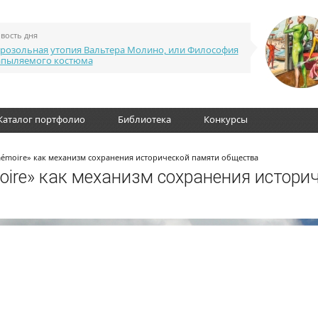
вость дня
розольная утопия Вальтера Молино, или Философия
апыляемого костюма
Каталог портфолио
Библиотека
Конкурсы
 mémoire» как механизм сохранения исторической памяти общества
moire» как механизм сохранения истори