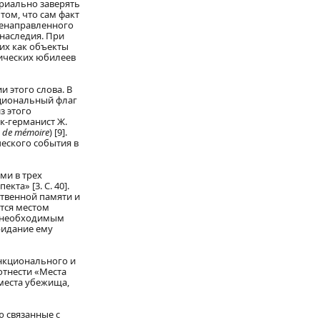
риально заверять
том, что сам факт
ленаправленного
наследия. При
ких как объекты
рических юбилеев
 этого слова. В
ациональный флаг
з этого
к-германист Ж.
u de mémoire
) [9].
еского события в
ми в трех
та» [3. С. 40].
твенной памяти и
тся местом
то необходимым
ридание ему
нкционального и
отнести «Места
места убежища,
ю связанные с