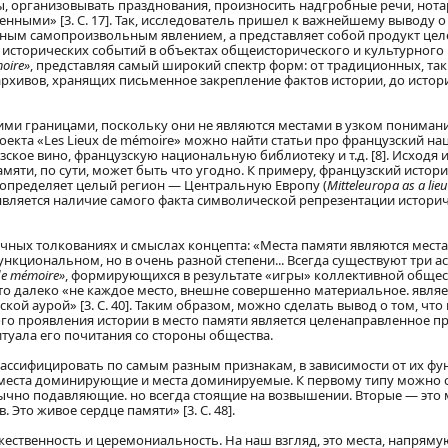
, организовывать празднования, произносить надгробные речи, нота
енными» [3. С. 17]. Так, исследователь пришел к важнейшему выводу о 
нным самопроизвольным явлением, а представляет собой продукт це
исторических событий в объектах общеисторического и культурного 
moire»
, представляя самый широкий спектр форм: от традиционных, та
архивов, хранящих письменное закрепление фактов истории, до исто
ими границами, поскольку они не являются местами в узком понимании
оекта «Les Lieux de mémoire» можно найти статьи про французский н
зское вино, французскую национальную библиотеку и т.д. [8]. Исходя и
мяти, по сути, может быть что угодно. К примеру, французский истори
» определяет целый регион — Центральную Европу (
Mitteleuropa as a lie
является наличие самого факта символической репрезентации историч
чных толкованиях и смыслах концепта: «Места памяти являются места
иональном, но в очень разной степени... Всегда существуют три аспек
de mémoire»
, формирующихся в результате «игры» коллективной общес
то далеко «не каждое место, внешне совершенно материальное. являе
кой аурой» [3. С. 40]. Таким образом, можно сделать вывод о том, ч
о проявления истории в место памяти является целенаправленное п
итуала его почитания со стороны общества.
ссифицировать по самым разным признакам, в зависимости от их фу
 места доминирующие и места доминируемые. К первому типу можно 
чно подавляющие. но всегда стоящие на возвышении. Вторые — это 
Это живое сердце памяти» [3. С. 48].
ественность и церемониальность. На наш взгляд, это места, напряму