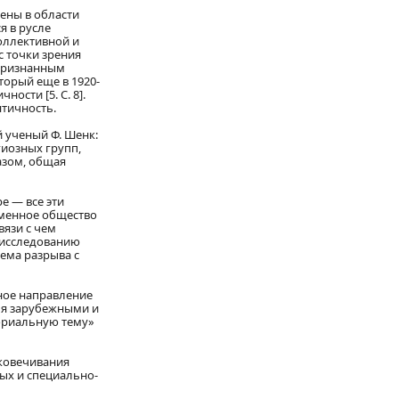
ены в области
я в русле
оллективной и
 точки зрения
епризнанным
торый еще в 1920-
ости [5. C. 8].
нтичность.
 ученый Ф. Шенк:
иозных групп,
азом, общая
е — все эти
еменное общество
вязи с чем
к исследованию
ема разрыва с
ное направление
мя зарубежными и
мориальную тему»
ековечивания
ых и специально-