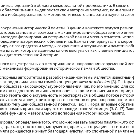
и исследований в области мемориальной проблематики. В связи с
областей знания выдвигаются свои авторские методики, концепции и
ного и общепризнанного методологического аппарата в науке на се
 сохранения исторической памяти. В данном контексте ведутся разно
которых становится возможным акцентирование общественного вним
ве методов формирования исторической памяти можно отметить испо
оведение исторических юбилеев и т.д. Важно подчеркнуть, что мероп
руют все средства и методы сохранения и актуализации памяти в об
ми власти, которые в данном ключе выступают как главные инициато
х дат отечественной истории.
ного из центральных в мемориальном направлении современной ист
о механизма формирования исторической памяти общества.
порным авторитетом в разработке данной темы является известный 
итают родоначальником самой концепции
«lieux de mémoire»
[8]. П. Нор
 общества как социокультурного явления. Так, по его мнению, для со
омков недостаточно лишь осознания его роли и значения в истории, 
йство терять свою актуальность и растворяться в общем потоке истори
вать такие условия, при которых сознательно и целенаправленно мож
амках текущей общественной повестки. Так, П. Нора, впервые обратив
ire» память кристаллизируется и находит свое убежище» [3. С. 17]. Та
 в себе функцию материального воплощения исторической памяти.
ровал определение того, что можно назвать местом памяти: «Это оста
, трактаты, протоколы, монументы, храмы, ассоциации — все эти ценн
мяти рождаются и живут благодаря чувству, что спонтанной памяти не