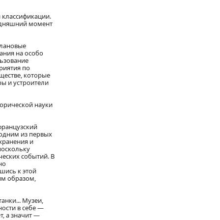
 классификации.
годняшний момент
плановые
ания на особо
льзование
риятия по
ществе, которые
ры и устроители
орической науки
французский
а одним из первых
хранения и
поскольку
ческих событий. В
но
шись к этой
ким образом,
нки... Музеи,
ости в себе —
т, а значит —