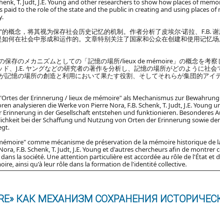
Schenk, T. Judt, J.E. Young and other researchers to show how places of mem
 is paid to the role of the state and the public in creating and using places o
y.
émoire”的概念，将其视为保存社会历史记忆的机制。作者分析了皮埃尔·诺拉、F.B. 
场所是如何在社会中形成和运作的。文章特别关注了国家和公众在创建和使用记忆
存のメカニズムとしての「記憶の場所/lieux de mémoire」の概念を考
 ジャッド、J.E. ヤングなどの研究者の著作を分析し、記憶の場所がどのように社
が記憶の場所の創造と利用において果たす役割、そしてそれらが集団的アイ
 "Ortes der Erinnerung / lieux de mémoire" als Mechanismus zur Bewahrung
ren analysieren die Werke von Pierre Nora, F.B. Schenk, T. Judt, J.E. Young 
r Erinnerung in der Gesellschaft entstehen und funktionieren. Besonderes
tlichkeit bei der Schaffung und Nutzung von Orten der Erinnerung sowie der
egt.
de mémoire" comme mécanisme de préservation de la mémoire historique de la
Nora, F.B. Schenk, T. Judt, J.E. Young et d'autres chercheurs afin de montrer
ns la société. Une attention particulière est accordée au rôle de l'État et d
ire, ainsi qu'à leur rôle dans la formation de l'identité collective.
OIRE» КАК МЕХАНИЗМ СОХРАНЕНИЯ ИСТОРИЧЕС