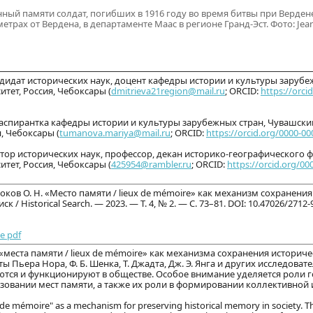
й памяти солдат, погибших в 1916 году во время битвы при Верден
рах от Вердена, в департаменте Маас в регионе Гранд-Эст. Фото: Jean
ат исторических наук, доцент кафедры истории и культуры зарубеж
тет, Россия, Чебоксары (
dmitrieva21region@mail.ru
; ORCID:
https://orci
ирантка кафедры истории и культуры зарубежных стран, Чувашски
, Чебоксары (
tumanova.mariya@mail.ru
; ORCID:
https://orcid.org/0000-0
исторических наук, профессор, декан историко-географического ф
тет, Россия, Чебоксары (
425954@rambler.ru
; ORCID:
https://orcid.org/00
роков О. Н. «Место памяти / lieux de mémoire» как механизм сохранени
/ Historical Search. — 2023. — Т. 4, № 2. — С. 73–81. DOI: 10.47026/2712-
е pdf
«места памяти / lieux de mémoire» как механизма сохранения историч
 Пьера Нора, Ф. Б. Шенка, Т. Джадта, Дж. Э. Янга и других исследоват
ются и функционируют в обществе. Особое внимание уделяется роли г
зовании мест памяти, а также их роли в формировании коллективной 
eu de mémoire" as a mechanism for preserving historical memory in society. 