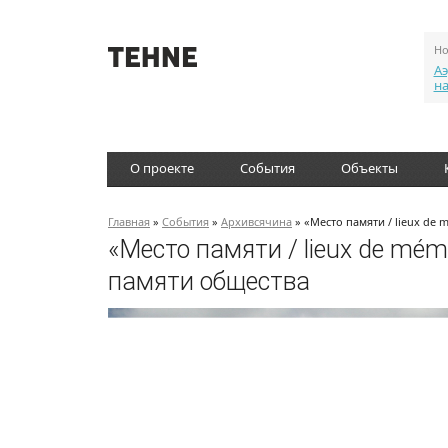
Но
Аэ
н
О проекте
События
Объекты
Главная
»
События
»
Архивсячина
» «Место памяти / lieux de
«Место памяти / lieux de mé
памяти общества