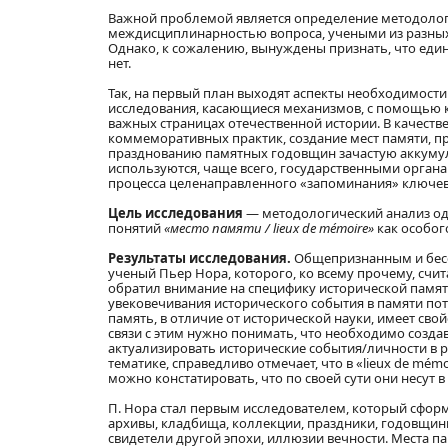
Важной проблемой является определение методологи
междисциплинарностью вопроса, учеными из разных 
Однако, к сожалению, вынуждены признать, что еди
нет.
Так, на первый план выходят аспекты необходимости
исследования, касающиеся механизмов, с помощью 
важных страницах отечественной истории. В качест
коммеморативных практик, создание мест памяти, пр
празднованию памятных годовщин зачастую аккумули
используются, чаще всего, государственными органа
процесса целенаправленного «запоминания» ключевы
Цель исследования
— методологический анализ од
понятий
«место памяти / lieux de mémoire»
как особог
Результаты исследования.
Общепризнанным и бесс
ученый Пьер Нора, которого, ко всему прочему, сч
обратил внимание на специфику исторической памяти
увековечивания исторического события в памяти пот
память, в отличие от исторической науки, имеет сво
связи с этим нужно понимать, что необходимо созда
актуализировать исторические события/личности в р
тематике, справедливо отмечает, что в «lieux de mémo
можно констатировать, что по своей сути они несут
П. Нора стал первым исследователем, который сформи
архивы, кладбища, коллекции, праздники, годовщины
свидетели другой эпохи, иллюзии вечности. Места па