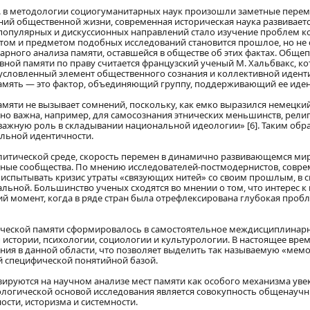
. в методологии социогуманитарных наук произошли заметные перем
ий общественной жизни, современная историческая наука развиваетс
популярных и дискуссионных направлений стало изучение проблем к
ом и предметом подобных исследований становится прошлое, но не с
нарного анализа памяти, оставшейся в обществе об этих фактах. Общ
ой памяти по праву считается французский ученый М. Хальбвакс, ко
условленный элемент общественного сознания и коллективной идентичн
 память — это фактор, объединяющий группу, поддерживающий ее иде
мяти не вызывает сомнений, поскольку, как емко выразился немецкий
о важна, например, для самосознания этнических меньшинств, религ
т важную роль в складывании национальной идеологии» [6]. Таким обр
альной идентичности.
итической среде, скорость перемен в динамично развивающемся мир
ьные сообщества. По мнению исследователей-постмодернистов, совр
испытывать кризис утраты «связующих нитей» со своим прошлым, в с
альной. Большинство ученых сходятся во мнении о том, что интерес 
й момент, когда в ряде стран была отрефлексирована глубокая пробл
рической памяти сформировалось в самостоятельное междисциплинар
 истории, психологии, социологии и культурологии. В настоящее вре
ния в данной области, что позволяет выделить так называемую «ме
й специфической понятийной базой.
ируются на научном анализе мест памяти как особого механизма ув
логической основой исследования является совокупность общенаучн
ости, историзма и системности.