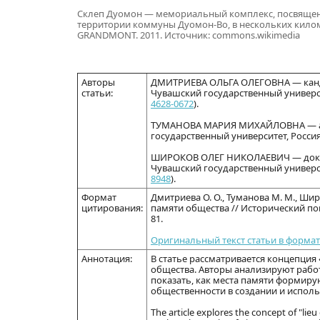
Склеп Дуомон — мемориальный комплекс, посвященны
территории коммуны Дуомон-Во, в нескольких километ
GRANDMONT. 2011. Источник: commons.wikimedia
Авторы
ДМИТРИЕВА ОЛЬГА ОЛЕГОВНА — кандид
статьи:
Чувашский государственный универси
4628-0672
).
ТУМАНОВА МАРИЯ МИХАЙЛОВНА — асп
государственный университет, Россия
ШИРОКОВ ОЛЕГ НИКОЛАЕВИЧ — доктор 
Чувашский государственный универси
8948
).
Формат
Дмитриева О. О., Туманова М. М., Ши
цитирования:
памяти общества // Исторический поиск 
81.
Оригинальный текст статьи в формат
Аннотация:
В статье рассматривается концепция 
общества. Авторы анализируют работы
показать, как места памяти формиру
общественности в создании и исполь
The article explores the concept of "li