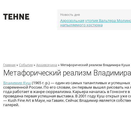
Новость дня
Аэрозольная утопия Вальтера Молин
напыляемого костюма
О проекте
События
Объекты
Каталог портф
Главная
»
События
»
Архивсячина
» Метафорический реализм Владимира Куша
Метафорический реализм Владимира
Владимир Куш
(1965 г. р.) — один из самых талантливых и успешны
современной России. По его словам, он первым вышел рисовать на А
года работает в жанре сюрреализма. Карьера началась в Гонконге в 
проведена первая успешная выставка. В 2001 году Куш открыл уже 
— Kush Fine Art в Мауи, на Гаваях. Сейчас Владимир является собст
галерей.