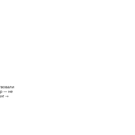
твовали
ер — не
ие
→