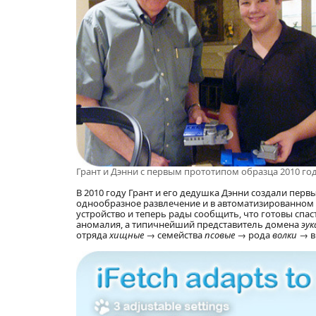
Грант и Дэнни с первым прототипом образца 2010 год
В 2010 году Грант и его дедушка Дэнни создали перв
однообразное развлечение и в автоматизированном в
устройство и теперь рады сообщить, что готовы спа
аномалия, а типичнейший представитель домена
эу
отряда
хищные
→ семейства
псовые
→ рода
волки
→ 