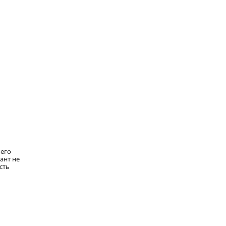
шего
ант не
сть