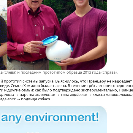
а (слева) и последним прототипом образца 2013 года (справа).
ый прототип системы запуска. Выяснилось, что Пранцеру не надоедает
иде. Семья Хэмилов была спасена. В течение трёх лет они совершенс
сти и другие семьи: как было подтверждено экспериментально, Пранц
кариоты
→ царства
животные
→ типа
хордовые
→ класса
млекопитающ
вида
волк
→ подвида
собака
.