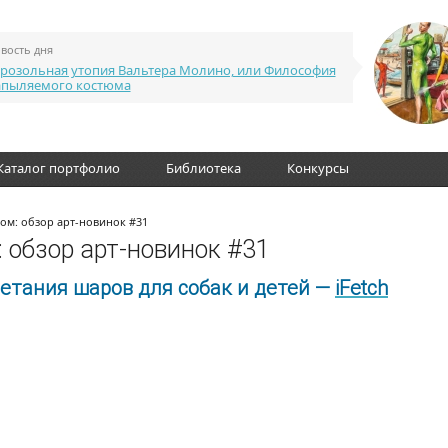
вость дня
розольная утопия Вальтера Молино, или Философия
апыляемого костюма
Каталог портфолио
Библиотека
Конкурсы
ом: обзор арт-новинок #31
 обзор арт-новинок #31
етания шаров для собак и детей —
iFetch