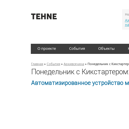
Но
Аэ
н
О проекте
События
Объекты
Главная
»
События
»
Архивсячина
» Понедельник с Кикстартер
Понедельник с Кикстартером:
Автоматизированное устройство м