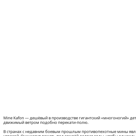
Mine Kafon — дешёвый в производстве гигантский «многоногий» де
движимый ветром подобно перекати-полю.
В странах с недавним боевым прошлым противопехотные мины явл