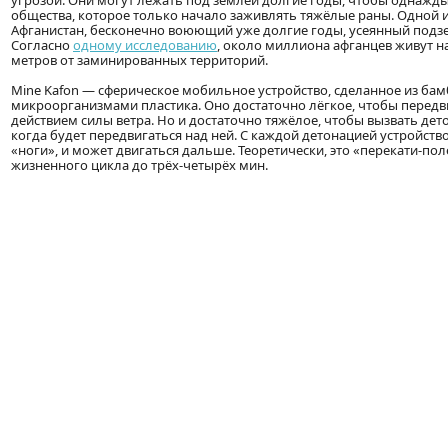
угрозой. Они могут лежать под землёй долгие годы, чтобы однажд
общества, которое только начало заживлять тяжёлые раны. Одной из
Афганистан, бесконечно воюющий уже долгие годы, усеянный под
Согласно
одному исследованию
, около миллиона афганцев живут на
метров от заминированных территорий.
Mine Kafon — сферическое мобильное устройство, сделанное из бам
микроорганизмами пластика. Оно достаточно лёгкое, чтобы передв
действием силы ветра. Но и достаточно тяжёлое, чтобы вызвать д
когда будет передвигаться над ней. С каждой детонацией устройство
«ноги», и может двигаться дальше. Теоретически, это «перекати-по
жизненного цикла до трёх-четырёх мин.