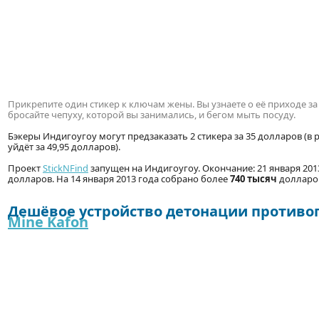
Прикрепите один стикер к ключам жены. Вы узнаете о её приходе з
бросайте чепуху, которой вы занимались, и бегом мыть посуду.
Бэкеры Индигоугоу могут предзаказать 2 стикера за 35 долларов (в 
уйдёт за 49,95 долларов).
Проект
StickNFind
запущен на Индигоугоу. Окончание: 21 января 2013
долларов. На 14 января 2013 года собрано более
740 тысяч
долларо
Дешёвое устройство детонации противо
Mine Kafon