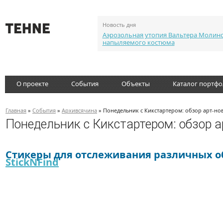
Новость дня
Аэрозольная утопия Вальтера Молин
напыляемого костюма
О проекте
События
Объекты
Каталог портф
Главная
»
События
»
Архивсячина
» Понедельник с Кикстартером: обзор арт-но
Понедельник с Кикстартером: обзор а
Стикеры для отслеживания различных о
StickNFind