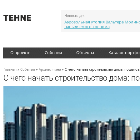
Новость дня
Аэрозольная утопия Вальтера Молин
напыляемого костюма
О проекте
События
Объекты
Каталог портф
Главная
»
События
»
Архивсячина
» С чего начать строительство дома: пошагов
С чего начать строительство дома: п