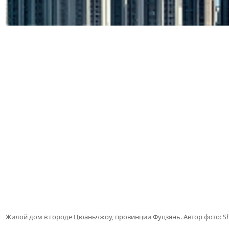
Жилой дом в городе Цюаньчжоу, провинции Фуцзянь. Автор фото: She