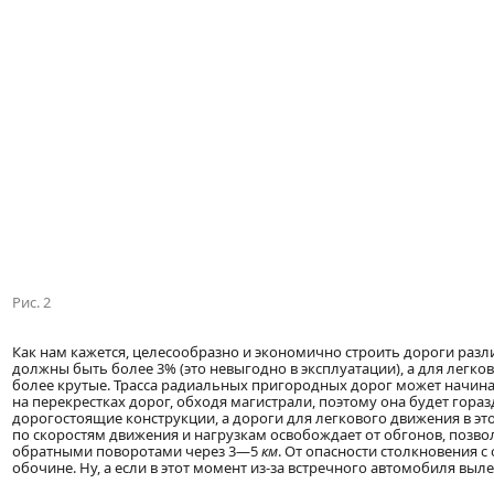
Рис. 2
Как нам кажется, целесообразно и экономично строить дороги разл
должны быть более 3% (это невыгодно в эксплуатации), а для легк
более крутые. Трасса радиальных пригородных дорог может начина
на перекрестках дорог, обходя магистрали, поэтому она будет гор
дорогостоящие конструкции, а дороги для легкового движения в это
по скоростям движения и нагрузкам освобождает от обгонов, позво
обратными поворотами через 3—5
км
. От опасности столкновения 
обочине. Ну, а если в этот момент из-за встречного автомобиля вы