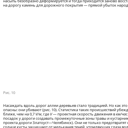
насыпь безобразно деформируется и тогда приходится заново восс
на дорогу камень для дорожного покрытия — прямой убыток народ
Рис. 10
Насаждать вдоль дорог аллеи деревьев стало традицией. Но как эт
опасны: они убивают (рис. 10). Статистика таких происшествий убеж
ближе, чем на 0,7
V/м
, где
V
— проектная скорость движения в
км/час
посадок у дороги создавать промежуточные зоны травы и кустарник
проекта дороги Златоуст—Челябинск). Они не только предотвратя
солнце кусты защищают от мелькания теней, утомляющих глаза водит