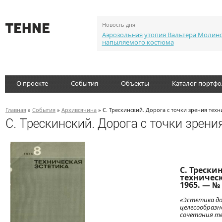
Новость дня
Аэрозольная утопия Вальтера Молин
напыляемого костюма
О проекте
События
Объекты
Каталог портф
Главная
»
События
»
Архивсячина
» С. Трескинский. Дорога с точки зрения техн
С. Трескинский. Дорога с точки зрени
С. Трески
техническ
1965. — № 
«Эстетика до
целесообразн
сочетания те