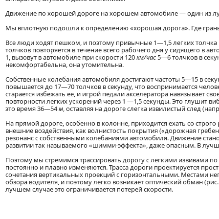
Движение по хорошей дороге на хорошем автомобиле — один из л
Мы вплотную подошли к определению «хорошая дорога». Где гран
Все люди ходят пешком, и поэтому привычные 1—1,5 легких толчка в
толчков повторяется в течение всего рабочего дня у сидящего в ав
1, вызовут в автомобиле при скорости 120
км/час
5—6 толчков в секун
некомфортабельна, она утомительна.
Собственные колебания автомобиля достигают частоты 5—15 в секун
повышается до 17—70 толчков в секунду, что воспринимается чело
старается избежать ее, и игрой педали акселератора навязывает с
повторности легких ускорений через 1 —1,5 секунды. Это глушит в
это время 36—54
м
, оставляя на дороге слегка извилистый след (на
На прямой дороге, особенно в колонне, приходится ехать со строго
внешние воздействия, как волнистость покрытия («дорожная гребенк
резонанс с собственными колебаниями автомобиля. Движение стано
развитии так называемого «шимми-эффекта», даже опасным. В луч
Поэтому мы стремимся трассировать дорогу с легкими извивами по
постоянно и плавно изменяются. Трасса дороги проектируется прос
сочетания вертикальных проекций с горизонтальными. Местами не
обзора водителя, и поэтому легко возникает оптический обман (рис. 
лучшем случае это ограничивается потерей скорости.