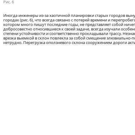
Рис. 6
Иногда инженеры из-за хаотичной планировки старых городов вын
городах (рис. 6), что всегда связано с потерей времени и перепро
котором много пишут последние годы, не представляет собой ниче
добросовестно относившиеся к своей задаче, всегда изучали особе
степени устойчивости и соответственно прокладывали трассу. Незн
врезка выемкой в склон повлекла за собой смещение элювиально-п
нетрудно. Перегрузка оползневого склона сооружением дороги актив