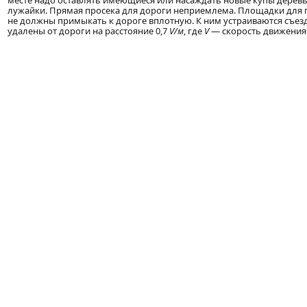
месте надо оставлять имеющиеся или насаждать новые купы деревь
лужайки. Прямая просека для дороги неприемлема. Площадки для п
не должны примыкать к дороге вплотную. К ним устраиваются съ
удалены от дороги на расстояние 0,7
V/м
, где
V
— скорость движения