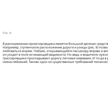
Рис. 8
В распоряжении проектировщика имеется большой арсенал средст
Например, ступенчатое расположение дороги и улицы (рис. 9) позв
любоваться морем. Пейзаж, открывающийся пассажиру вправо и влев
он уходит в поле исчезающей видимости. Но ведь и водителю нужн
трассировщики прокладывают дорогу легкими извивами. И тогда в 
смена пейзажей. Таково одно из существенных требований техническ