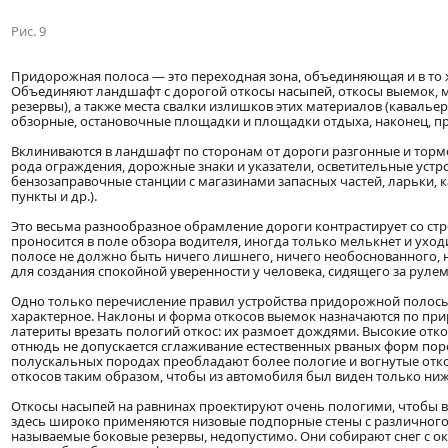
Рис. 9
Придорожная полоса — это переходная зона, объединяющая и в то
Объединяют ландшафт с дорогой откосы насыпей, откосы выемок, 
резервы), а также места свалки излишков этих материалов (кавальер
обзорные, остановочные площадки и площадки отдыха, наконец, п
Вклиниваются в ландшафт по сторонам от дороги разгонные и тормо
рода ограждения, дорожные знаки и указатели, осветительные уст
бензозаправочные станции с магазинами запасных частей, ларьки, 
пункты и др.).
Это весьма разнообразное обрамление дороги контрастирует со ст
проносится в поле обзора водителя, иногда только мелькнет и ухо
полосе не должно быть ничего лишнего, ничего необоснованного,
для создания спокойной уверенности у человека, сидящего за рулем
Одно только перечисление правил устройства придорожной полосы
характерное. Наклоны и форма откосов выемок назначаются по при
латериты врезать пологий откос: их размоет дождями. Высокие от
отнюдь не допускается сглаживание естественных рваных форм поро
полускальных породах преобладают более пологие и вогнутые отк
откосов таким образом, чтобы из автомобиля был виден только ниж
Откосы насыпей на равнинах проектируют очень пологими, чтобы во
здесь широко применяются низовые подпорные стены с различного 
называемые боковые резервы, недопустимо. Они собирают снег с о