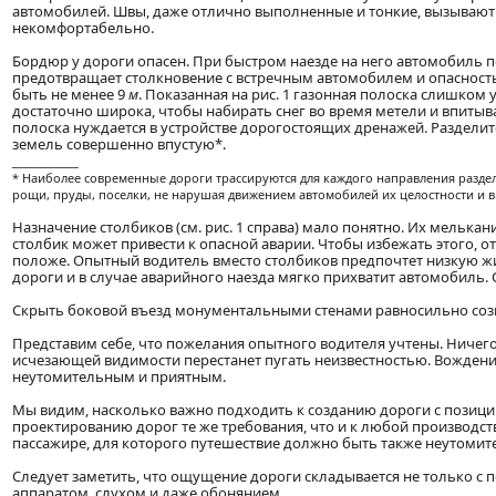
автомобилей. Швы, даже отлично выполненные и тонкие, вызывают
некомфортабельно.
Бордюр у дороги опасен. При быстром наезде на него автомобиль 
предотвращает столкновение с встречным автомобилем и опасност
быть не менее 9
м
. Показанная на рис. 1 газонная полоска слишком 
достаточно широка, чтобы набирать снег во время метели и впитыват
полоска нуждается в устройстве дорогостоящих дренажей. Раздел
земель совершенно впустую*.
____________
* Наиболее современные дороги трассируются для каждого направления разд
рощи, пруды, поселки, не нарушая движением автомобилей их целостности и в
Назначение столбиков (см. рис. 1 справа) мало понятно. Их мелькан
столбик может привести к опасной аварии. Чтобы избежать этого, о
положе. Опытный водитель вместо столбиков предпочтет низкую жи
дороги и в случае аварийного наезда мягко прихватит автомобиль.
Скрыть боковой въезд монументальными стенами равносильно соз
Представим себе, что пожелания опытного водителя учтены. Ничего 
исчезающей видимости перестанет пугать неизвестностью. Вождени
неутомительным и приятным.
Мы видим, насколько важно подходить к созданию дороги с позиций
проектированию дорог те же требования, что и к любой производств
пассажире, для которого путешествие должно быть также неутоми
Следует заметить, что ощущение дороги складывается не только с
аппаратом, слухом и даже обонянием.