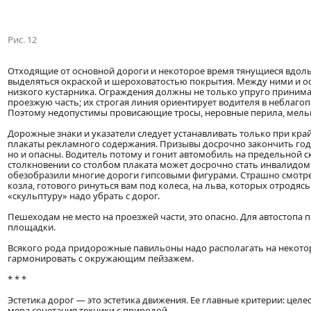
Рис. 12
Отходящие от основной дороги и некоторое время тянущиеся вдол
выделяться окраской и шероховатостью покрытия. Между ними и о
низкого кустарника. Ограждения должны не только упруго принима
проезжую часть; их строгая линия ориентирует водителя в неблаго
Поэтому недопустимы провисающие тросы, неровные перила, мель
Дорожные знаки и указатели следует устанавливать только при кра
плакаты рекламного содержания. Призывы досрочно закончить годо
но и опасны. Водитель потому и гонит автомобиль на предельной ск
столкновении со столбом плаката может досрочно стать инвалидом
обезобразили многие дороги гипсовыми фигурами. Страшно смотрет
козла, готового ринуться вам под колеса, на льва, которых отродяс
«скульптуру» надо убрать с дорог.
Пешеходам не место на проезжей части, это опасно. Для автосто
площадки.
Всякого рода придорожные павильоны надо располагать на некото
гармонировать с окружающим пейзажем.
* * *
Эстетика дорог — это эстетика движения. Ее главные критерии: цел
мера сочетания техники с природой.