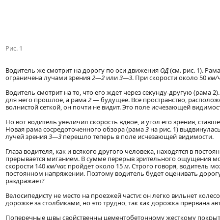
Рис. 1
Водитель же смотрит на дорогу по оси движения
ОД
(см. рис. 1). Ра
ограничена лучами зрения
2—2
или
3—3
. При скорости около 50
км/
Водитель смотрит на то, что его ждет через секунду-другую (рама 2).
для него прошлое, а рама
2
— будущее. Все пространство, расположе
волнистой сеткой, он почти не видит. Это поле исчезающей видимост
Но вот водитель увеличил скорость вдвое, и угол его зрения, став
Новая рама сосредоточенного обзора (рама
3
на рис. 1) выдвинулас
лучей зрения
3—3
перешло теперь в поле исчезающей видимости.
Глаза водителя, как и всякого другого человека, находятся в посто
прерывается миганием. В сумме перерыв зрительного ощущения мо
скорости 140
км/час
пройдет около 15
м
. Строго говоря, водитель м
постоянном напряжении. Поэтому водитель будет оценивать дорогу (с
раздражает?
Велосипедисту не место на проезжей части: он легко вильнет колес
дорожке за столбиками, но это трудно, так как дорожка прервана ав
Поперечные швы свойственны цементобетонному жесткому покрыти