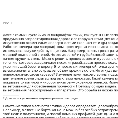
Рис. 7
Даже в самых неустойчивых ландшафтах, таких, как пустынные пески,
продуманно запроектированная дорога с ее сооружениями (пескон
искусственно окаменелыми поверхностями скольжения и др.) создае
Работа инженера при ландшафтном проектировании строится на то
использовании уже действующих сил. Например, волны грозят раз
мощной подпорной стеной. Но это дорогой и грубый способ защиты,
начнет крушить стены. Можно решить проще: возвести в уровень с
течению, которые задерживают песок и гравий, давая простор воде.
укрепляющий берег и дорогу. Это просто с инженерной точки зрени
выемке значительно сокращает объем врезки в склон. Но откуда взя
поверхностных слоев карьера? Изучение памятников старины подска
длительное время скрытых под рыхлыми наносами. Такой камень м
покрывается патиной микроорганизмов — охранной пленкой. Именно
выветривания для обеспечения прочности. Поэтому обидно видеть,
выветривания пескоструйными аппаратами. Это борьба за ложно по
____________
* Драа — искусственные ветронаправляющие гряды.
Сочетание типов местности с типами дорог определяет целесообраз
Например, в отвесные борта каньона можно без особых затрат време
этой цели и полутоннели, и способ ломаных профилей (рис. 8). Она
в склон междугородную дорогу обречена на неудачу: каньон заполн