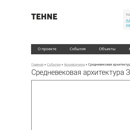
Но
Аэ
н
О проекте
События
Объекты
Главная
»
События
»
Архивсячина
» Средневековая архитекту
Средневековая архитектура 