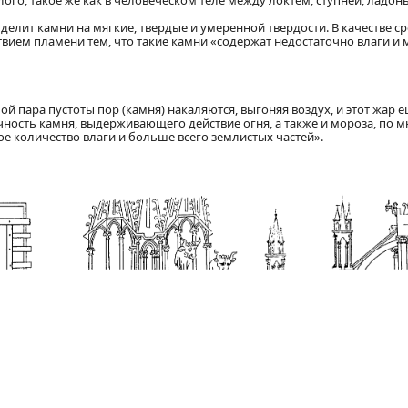
лого, такое же как в человеческом теле между локтем, ступней, ладо
делит камни на мягкие, твердые и умеренной твердости. В качестве с
вием пламени тем, что такие камни «содержат недостаточно влаги и 
ой пара пустоты пор (камня) накаляются, выгоняя воздух, и этот жар е
ность камня, выдерживающего действие огня, а также и мороза, по м
е количество влаги и больше всего землистых частей».