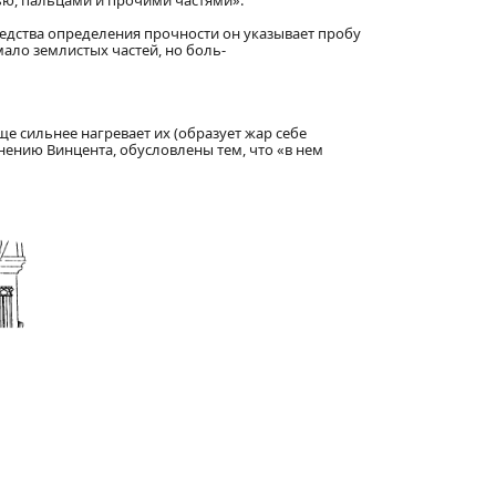
нью, пальцами и прочими частями».
редства определения прочности он указывает пробу
мало землистых частей, но боль-
ще сильнее нагревает их (образует жар себе
нению Винцента, обусловлены тем, что «в нем