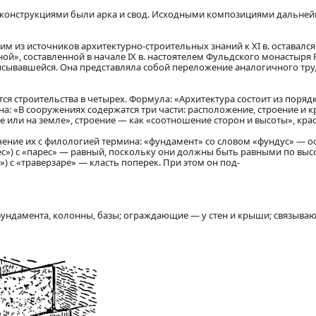
конструкциями были арка и свод. Исходными композициями дальнейш
м из источников архитектурно-строительных знаний к XI в. оставалс
ой», составленной в начале IX в. настоятелем Фульдского монастыря 
ывавшейся. Она представляла собой переложение аналогичного труд
ется строительства в четырех. Формула: «Архитектура состоит из поряд
а: «В сооружениях содержатся три части: расположение, строение и к
или на земле», строение — как «соотношение сторон и высоты», кра
чение их с филологией термина: «фундамент» со словом «фундус» — ос
») с «парес» — равный, поскольку они должны быть равными по выс
») с «траверзаре» — класть поперек. При этом он под-
ундамента, колонны, базы; ограждающие — у стен и крыши; связываю