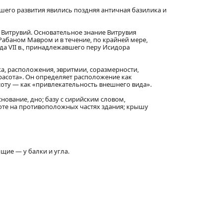
его развития явились поздняя античная базилика и
я Витрувий. Основательное знание Витрувия
Рабаном Мавром и в течение, по крайней мере,
а VII в., принадлежавшего перу Исидора
ка, расположения, эвритмии, соразмерности,
расота». Он определяет расположение как
соту — как «привлекательность внешнего вида».
нование, дно; базу с сирийским словом,
оте на противоположных частях здания; крышу
щие — у балки и угла.