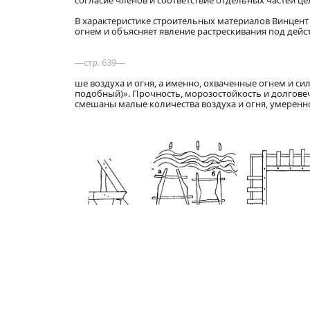
согласие членов и соответствие отдельных частей це
В характеристике строительных материалов Винцент 
огнем и объясняет явление растрескивания под дейст
—стр. 639—
ше воздуха и огня, а именно, охваченные огнем и сил
подобный)». Прочность, морозостойкость и долговеч
смешаны малые количества воздуха и огня, умеренно