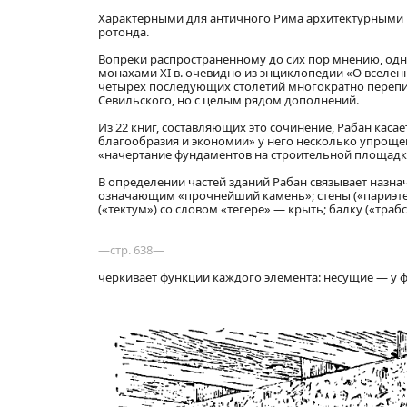
Характерными для античного Рима архитектурными 
ротонда.
Вопреки распространенному до сих пор мнению, одни
монахами XI в. очевидно из энциклопедии «О вселенн
четырех последующих столетий многократно перепис
Севильского, но с целым рядом дополнений.
Из 22 книг, составляющих это сочинение, Рабан каса
благообразия и экономии» у него несколько упрощен
«начертание фундаментов на строительной площадке 
В определении частей зданий Рабан связывает назна
означающим «прочнейший камень»; стены («париэтес
(«тектум») со словом «тегере» — крыть; балку («трабс
—стр. 638—
черкивает функции каждого элемента: несущие — у ф