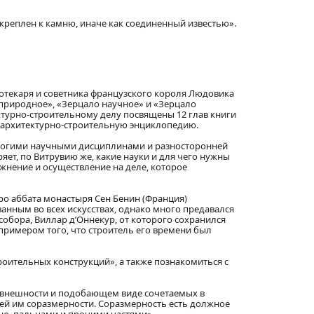
икреплен к камню, иначе как соединенный известью».
отекаря и советника французского короля Людовика
о природное», «Зерцало научное» и «Зерцало
ктурно-строительному делу посвящены 12 глав книги
ю архитектурно-строительную энциклопедию.
м многими научными дисциплинами и разносторонней
ет, по Витрувию же, какие науки и для чего нужны
ажнение и осуществление на деле, которое
о аббата монастыря Сен Бенин (Франция)
анным во всех искусствах, однако много предавался
собора, Виллар д’Оннекур, от которого сохранился
примером того, что строитель его времени был
оительных конструкций», а также познакомиться с
ой внешности и подобающем виде сочетаемых в
щей им соразмерности. Соразмерность есть должное