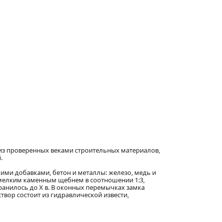
 из проверенных веками строительных материалов,
.
кими добавками, бетон и металлы: железо, медь и
с мелким каменным щебнем в соотношении 1:3,
анилось до X в. В оконных перемычках замка
твор состоит из гидравлической извести,