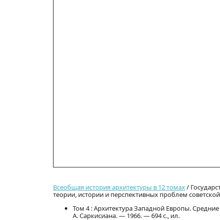
Всеобщая история архитектуры в 12 томах
/ Государс
теории, истории и перспективных проблем советской 
Том 4 : Архитектура Западной Европы. Средние ве
А. Саркисиана. — 1966. — 694 с., ил.