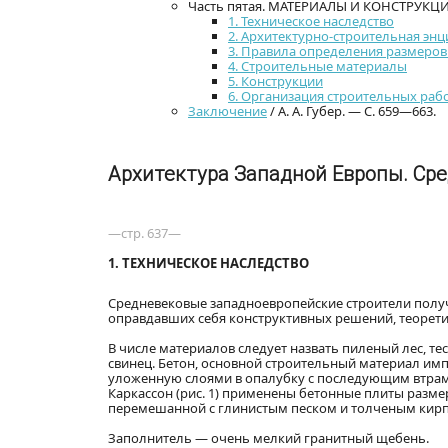
Часть пятая. МАТЕРИАЛЫ И КОНСТРУКЦИИ 
1. Техническое наследство
2. Архитектурно-строительная эн
3. Правила определения размеров
4. Строительные материалы
5. Конструкции
6. Организация строительных раб
Заключение
/ А. А. Губер. — С. 659—663.
Архитектура Западной Европы. Сре
—стр. 637—
1. ТЕХНИЧЕСКОЕ НАСЛЕДСТВО
Средневековые западноевропейские строители получ
оправдавших себя конструктивных решений, теорети
В числе материалов следует назвать пиленый лес, те
свинец. Бетон, основной строительный материал имп
уложенную слоями в опалубку с последующим втрамб
Каркассон (рис. 1) применены бетонные плиты разм
перемешанной с глинистым песком и толченым кир
Заполнитель — очень мелкий гранитный щебень.