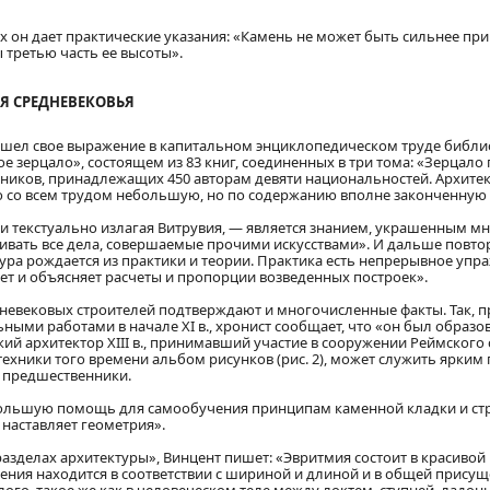
ях он дает практические указания: «Камень не может быть сильнее пр
третью часть ее высоты».
Я СРЕДНЕВЕКОВЬЯ
 нашел свое выражение в капитальном энциклопедическом труде библи
ое зерцало», состоящем из 83 книг, соединенных в три тома: «Зерцал
очников, принадлежащих 450 авторам девяти национальностей. Архите
ию со всем трудом небольшую, но по содержанию вполне законченну
очти текстуально излагая Витрувия, — является знанием, украшенны
ать все дела, совершаемые прочими искусствами». И дальше повторя
ектура рождается из практики и теории. Практика есть непрерывное упр
ает и объясняет расчеты и пропорции возведенных построек».
евековых строителей подтверждают и многочисленные факты. Так, пр
ыми работами в начале XI в., хронист сообщает, что «он был образов
ий архитектор XIII в., принимавший участие в сооружении Реймского 
хники того времени альбом рисунков (рис. 2), может служить ярким 
е предшественники.
большую помощь для самообучения принципам каменной кладки и стр
 наставляет геометрия».
 разделах архитектуры», Винцент пишет: «Эвритмия состоит в красив
ужения находится в соответствии с шириной и длиной и в общей прису