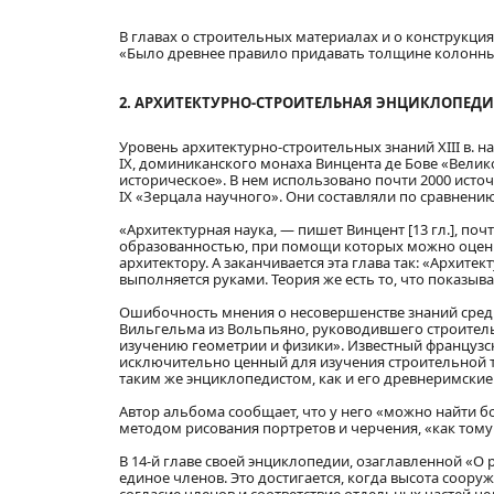
В главах о строительных материалах и о конструкци
«Было древнее правило придавать толщине колонны 
2. АРХИТЕКТУРНО-СТРОИТЕЛЬНАЯ ЭНЦИКЛОПЕДИ
Уровень архитектурно-строительных знаний XIII в.
IX, доминиканского монаха Винцента де Бове «Велик
историческое». В нем использовано почти 2000 ист
IX «Зерцала научного». Они составляли по сравнен
«Архитектурная наука, — пишет Винцент [13 гл.], п
образованностью, при помощи которых можно оценив
архитектору. А заканчивается эта глава так: «Архит
выполняется руками. Теория же есть то, что показыв
Ошибочность мнения о несовершенстве знаний средн
Вильгельма из Вольпьяно, руководившего строительн
изучению геометрии и физики». Известный французск
исключительно ценный для изучения строительной те
таким же энциклопедистом, как и его древнеримски
Автор альбома сообщает, что у него «можно найти 
методом рисования портретов и черчения, «как тому
В 14-й главе своей энциклопедии, озаглавленной «О
единое членов. Это достигается, когда высота соор