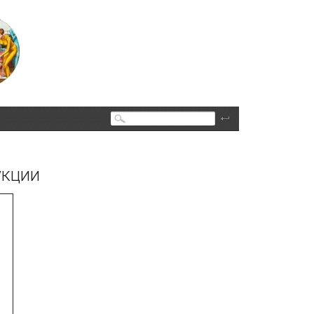
Поиск
укции