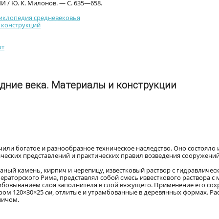
/ Ю. К. Милонов. — С. 635—658.
циклопедия средневековья
 конструкций
от
дние века. Материалы и конструкции
или богатое и разнообразное техническое наследство. Оно состояло
ческих представлений и практических правил возведения сооружений
саный камень, кирпич и черепицу, известковый раствор с гидравличес
ераторского Рима, представлял собой смесь известкового раствора 
овыванием слоя заполнителя в слой вяжущего. Применение его сохр
ером 120×30×25
см
, отлитые и утрамбованные в деревянных формах. Рас
пичом.