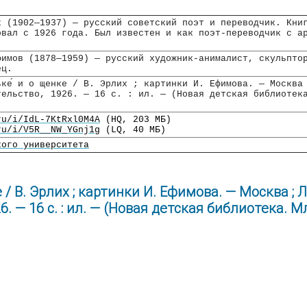
х (1902—1937) — русский советский поэт и переводчик. Кни
овал с 1926 года. Был известен и как поэт-переводчик с а
фимов (1878—1959) — русский художник-анималист, скульпто
ец.
ьке́ и о щенке / В. Эрлих ; картинки И. Ефимова. — Москва
тельство, 1926. — 16 c. : ил. — (Новая детская библиотек
ru/i/IdL-7KtRxl0M4A
(HQ, 203 МБ)
ru/i/V5R__NW_YGnj1g
(LQ, 40 МБ)
кого университета
 / В. Эрлих ; картинки И. Ефимова. — Москва ; 
. — 16 c. : ил. — (Новая детская библиотека. 