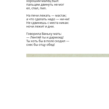
хороший малец был:
пальцем двинуть не мог
ел, спал, пил.
На печи лежать — мастак;
а что сделать надо — ни-ни!
Не сдвинешь с места никак:
ночи лежит и дни.
Говорила Ваньку мать:
— Лентяй ты и дармоед!
Ты хоть бы в поле сходил —
снес бы отцу обед!