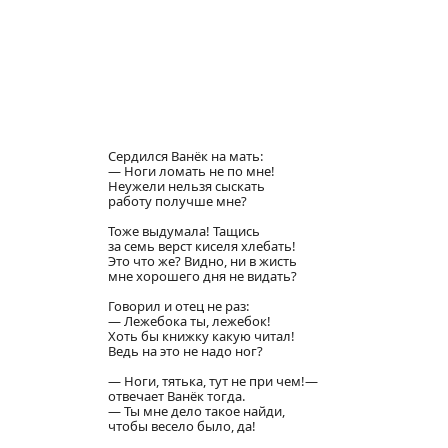
Сердился Ванёк на мать:
— Ноги ломать не по мне!
Неужели нельзя сыскать
работу получше мне?
Тоже выдумала! Тащись
за семь верст киселя хлебать!
Это что же? Видно, ни в жисть
мне хорошего дня не видать?
Говорил и отец не раз:
— Лежебока ты, лежебок!
Хоть бы книжку какую читал!
Ведь на это не надо ног?
— Ноги, тятька, тут не при чем!—
отвечает Ванёк тогда.
— Ты мне дело такое найди,
чтобы весело было, да!