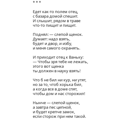
* * *
Едет как-то полем отец,
с базара домой спешит.
И слышит, рядом в траве
что-то пищит и пищит.
Поднял: — слепой щенок.
Думает: надо взять,
будет и двор, и избу,
и меня самого охранять.
И приходит отец к Ваньку:
— Чтобы зря тебе не лежать,
этого вот щенка
ты должен в науку взять!
Что б не бил ни кур, ни утят,
но за то, чтоб хорька бил,
а когда все в доме спят,
чтобы дом и нас сторожил!
Нынче — слепой щенок,
а завтра пес цепной,
и будет крепче замок,
если сторож при нем такой.