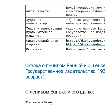
Вольф Иосифович Эрли
Автор текста:
стихотворений публик
языка.
Художник-
(?) Иван Семёнович Е
иллюстратор:
иллюстратор, живопис
Текст и иллюстрации
Сказка о ленивом Ван
публикуются по
Государственное изда
изданию:
возраст).
Факсимильный скан
https://disk.yandex.
издания:
https://disk.yandex.
Источник:
Библиотека Принстонс
Сказка о ленивом Ваньке́ и о щенке
Государственное издательство, 1926
возраст).
О ленивом Ваньке и его щенке
Жил на селе Ванёк;