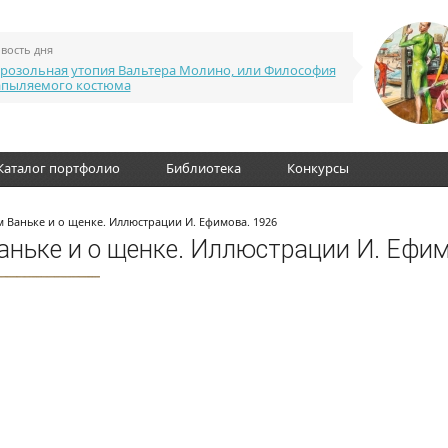
вость дня
розольная утопия Вальтера Молино, или Философия
апыляемого костюма
Каталог портфолио
Библиотека
Конкурсы
м Ваньке и о щенке. Иллюстрации И. Ефимова. 1926
Ваньке и о щенке. Иллюстрации И. Ефи