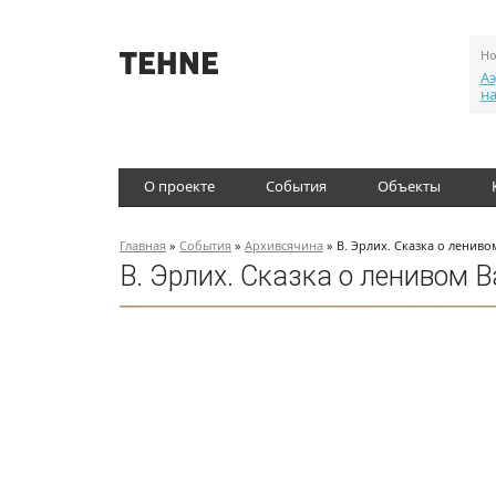
Но
Аэ
н
О проекте
События
Объекты
Главная
»
События
»
Архивсячина
» В. Эрлих. Сказка о лениво
В. Эрлих. Сказка о ленивом 