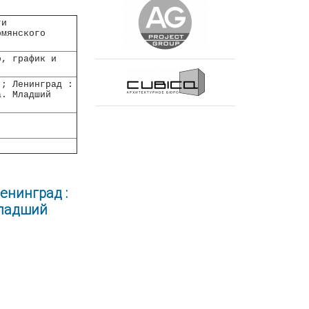
ги
рмянского
р, график и
 ; Ленинград :
а. Младший
Ленинград :
Младший