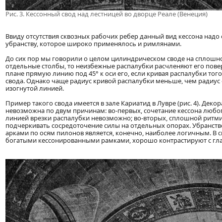
Рис. 3. Кессонный свод над лестницей во дворце Реале (Венеция)
Ввиду отсутствия сквозных рабочих ребер данный вид кессона надо
убранству, которое широко применялось и римлянами.
До сих пор мы говорили о целом цилиндрическом своде на сплошной 
отдельные столбы, то неизбежные распалубки расчленяют его поверх
плане прямую линию под 45° к оси его, если кривая распалубки того
свода. Однако чаще радиус кривой распалубки меньше, чем радиус с
изогнутой линией.
Пример такого свода имеется в зале Кариатид в Лувре (рис. 4). Деко
невозможна по двум причинам: во-первых, сочетание кессона любо
линией врезки распалубки невозможно; во-вторых, сплошной ритми
подчеркивать сосредоточение силы на отдельных опорах. Убранст
арками по осям пилонов является, конечно, наиболее логичным. В 
богатыми кессонированными рамками, хорошо контрастируют с гла