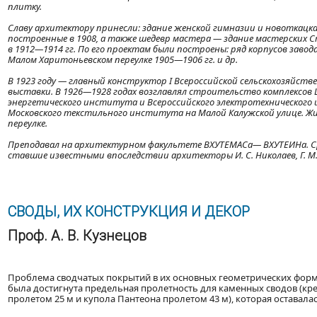
плитку.
Славу архитектору принесли: здание женской гимназии и новоткацкая
построенные в 1908, а также шедевр мастера — здание мастерских 
в 1912—1914 гг. По его проектам были построены: ряд корпусов заво
Малом Харитоньевском переулке 1905—1906 гг. и др.
В 1923 году — главный конструктор I Всероссийской сельскохозяйст
выставки. В 1926—1928 годах возглавлял строительство комплексов Ц
энергетического института и Всероссийского электротехнического
Московского текстильного института на Малой Калужской улице. Жи
переулке.
Преподавал на архитектурном факультете ВХУТЕМАСа— ВХУТЕИНа. Сред
ставшие известными впоследствии архитекторы И. С. Николаев, Г. М. О
СВОДЫ, ИХ КОНСТРУКЦИЯ И ДЕКОР
Проф. А. В. Кузнецов
Проблема сводчатых покрытий в их основных геометрических форм
была достигнута предельная пролетность для каменных сводов (кре
пролетом 25 м и купола Пантеона пролетом 43 м), которая оставала