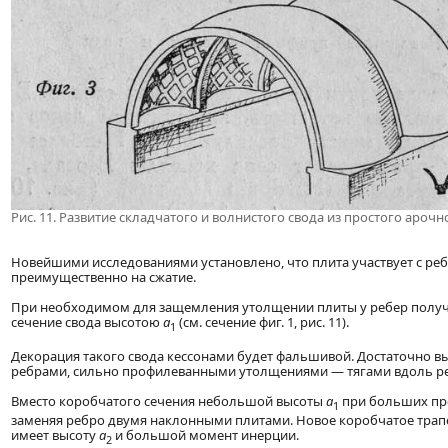
Рис. 11. Развитие складчатого и волнистого свода из простого арочн
Новейшими исследованиями установлено, что плита участвует с ре
преимущественно на сжатие.
При необходимом для защемления утолщении плиты у ребер получ
сечение свода высотою
а
(см. сечение фиг. 1, рис. 11).
1
Декорация такого свода кессонами будет фальшивой. Достаточно в
ребрами, сильно профилеванными утолщениями — тягами вдоль ре
Вместо коробчатого сечения небольшой высоты
а
при больших пр
1
заменяя ребро двумя наклонными плитами. Новое коробчатое трапеци
имеет высоту
а
и большой момент инерции.
2