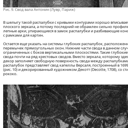
Рис. 9. Свод вала Антонин (Лувр, Париж)
В шелыгу такой распалубки с кривыми контурами хорошо вписывает
плоского зеркала, а потому последний не обрамлен сильно профил
лепные арки, упирающиеся в замок распалубки и разбивающие конс
с рамками для картин.
Остается еще указать на системы глубоких распалубок, расположенн
перемычек прямоугольных окон. Нижние части свода в данном случ
ограниченных с боков вертикальными плоскостями. Такие глубокие
свода почти на ряд крестовых сводов. Вместо зеркала, которому зд
декор заполняет свободную поверхность свода между распалубкам
распалубок представляет свод капеллы Версаля, построенный в 1699
(рис. 10) и декорированный художником Декотт (Decotte, 1708), с
рококо.