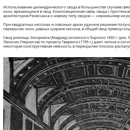
Использование цилиндрического свода в большинстве случаев связ
окон, врезающихся в свод. Композиционная связь свода с простенк
архитекторов Ренессанса к новому типу сводов —
«зеркальному на р
При квадратных кессонах и сквозных арках удачное решение получ
перемычек окон, равных ширине кессона, в общий свод прямоугол
Свод ризницы Эскориала (Мадрид) испанского барокко 1692 г. (рис. 
Ляличах (Чернигов) по проекту Гваренги (1795 г.) дают четкое и ло
некоторая конструктивная неясность в перекрытии плоских распал