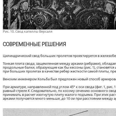
Рис. 10. Свод капеллы Версаля
СОВРЕМЕННЫЕ РЕШЕНИЯ
Цилиндрический свод больших пролетов проектируется в железобет
Тонкая плита свода, защемленная между арками (ребрами), обладае
продольные балки, образующие как бы кессоны (рис. 1), становятс
при больших пролетах в качестве ребер жесткости самой плиты, п
Венским инженером Кольба был предложен новый способ армирован
При арматуре, направленной под углом 45° к оси свода (фиг. 1, рис
равный стреле
К
. Следовательно, по косому сечению основного сво
принимать в расчет изогнутую плиту малого подъема. При этих ра
арками получается много меньше, до 10 см при расстоянии между ар