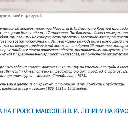
 аудиторией и трибуной
енародный конкурс проектов Мавзолея В. И. Ленину на Красной площади 
За это время было подано 117 проектов. Предложения были самые разноо
абот, присланных на конкурс, есть проекты известных мастеров архит
й массе это все же пожелания и идеи, высказанные людьми, не имеющими с
нных на конкурс предложений комиссия отобрала 25 проектов, которые
которые наиболее точно отвечали задачам, поставленным конкурсом. П
уться к первоначальному проекту мавзолея, выполненного архитектор
 1925 года на проект мавзолея В. И. Ленину на Красной площади в Москве
: Выпуск 1 / Ответственный редактор д-р арх., проф. Ю. С. Яралов ; 
и архитектуры. — Москва : Стройиздат, 1973).
ниями в цвете из открытых источников. В приложении к публикации
 изображением мавзолея 1926, 1931 и 1942 годов.
 НА ПРОЕКТ МАВЗОЛЕЯ В. И. ЛЕНИНУ НА КРА