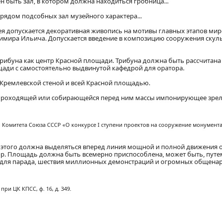
быть зал, в котором должна находиться гробница...
рядом подсобных зал музейного характера...
лея допускается декоративная живопись на мотивы главных этапов ми
димира Ильича. Допускается введение в композицию сооружения скул
трибуна как центр Красной площади. Трибуна должна быть рассчитан
ади с самостоятельно выдвинутой кафедрой для оратора.
 Кремлевской стеной и всей Красной площадью.
я проходящей или собирающейся перед ним массы импонирующее зре
Комитета Союза СССР «О конкурсе I ступени проектов на сооружение монумент
а этого должна выделяться вперед линия мощной и полной движения 
тор. Площадь должна быть всемерно приспособлена, может быть, пут
 для парада, шествия миллионных демонстраций и огромных общена
ри ЦК КПСС, ф. 16, д. 349.