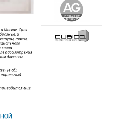
в Москве. Срок
бразные, и
ектуры, таких,
пециального
 сочла
осле рассмотрения
ом Алексеем
» (в сб.:
Центральный
 приводится ещё
СНОЙ