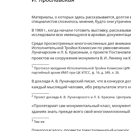
Материалы, о которых здесь рассказывается, долгое врем
специалистов сложилось мнение, будто они утрачен
В 1969 г., когда начали готовить выставку, рассказ
исследовали всю имеющуюся в архивах документаци
Среди просмотренных многочисленных дел внимание п
Исполнительной Тройки Комиссии по увековечению па
Луначарским и Л. Б. Красиным, о проекте Постанов
проектов на сооружение монумента В. И. Ленину на 
____________
1
Протокол заседания Исполнительной Тройки Комиссии ЦИК С
партийный архив ИМЛ при ЦК КПСС, ф. 16, д. 349, л. 26.
В докладе А. В. Луначарский писал, что в конкурсе
каждый мыслящий человек, ибо результатом этого к
____________
2
Проект доклада А. В. Луначарского и Л. Б. Красина. Централь
«Пролетариат сам монументальный класс, монументал
зданиях знать прежде всего свой многомиллионный
____________
3
Там же.
Предполагалось провести трехступенчатый конкурс. 