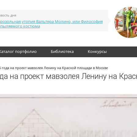
вость дня
розольная утопия Вальтера Молино, или Философия
апыляемого костюма
Каталог портфолио
Библиотека
Конкурсы
 года на проект мавзолея Ленину на Красной площади в Москве
да на проект мавзолея Ленину на Крас