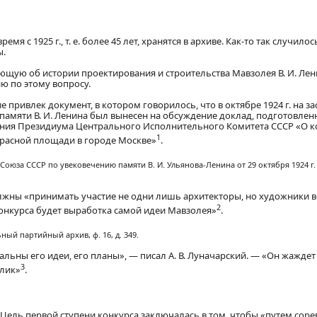
я с 1925 г., т. е. более 45 лет, хранятся в архиве. Как-то так случилось
ы.
ывающую об истории проектирования и строительства Мавзолея В. И. Ле
ю по этому вопросу.
ривлек документ, в котором говорилось, что в октябре 1924 г. на з
мяти В. И. Ленина был вынесен на обсуждение доклад, подготовленн
ления Президиума Центрального Исполнительного Комитета СССР «О ко
1
Красной площади в городе Москве»
.
оюза СССР по увековечению памяти В. И. Ульянова-Ленина от 29 октября 1924 г
 должны «принимать участие не одни лишь архитекторы, но художники 
2
онкурса будет выработка самой идеи Мавзолея»
.
ный партийный архив, ф. 16, д. 349.
ьны его идеи, его планы», — писал А. В. Луначарский. — «Он жаждет
3
 лик»
.
Цель первой ступени конкурса заключалась в том, чтобы «путем сор