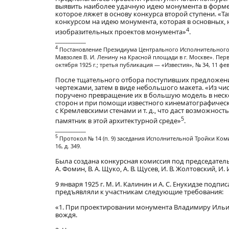
выявить наиболее удачную идею монумента в форме 
которое ляжет в основу конкурса второй ступени. «Т
конкурсом на идею монумента, которая в основных,
4
изобразительных проектов монумента»
.
____________
4
Постановление Президиума Центрального Исполнительного 
Мавзолея В. И. Ленину на Красной площади в г. Москве». Перв
октября 1925 г.; третья публикация — «Известия», № 34, 11 фев
После тщательного отбора поступивших предложений
чертежами, затем в виде небольшого макета. «Из ч
поручено превращение их в большую модель в неско
сторон и при помощи известного кинематографиче
с Кремлевскими стенами и т. д., что даст возможнос
5
памятник в этой архитектурной среде»
.
____________
5
Протокол № 14 (п. 9) заседания Исполнительной Тройки Ком
16, д. 349.
Была создана конкурсная комиссия под председатель
А. Фомин, В. А. Щуко, А. В. Щусев, И. В. Жолтовский, И. 
9 января 1925 г. М. И. Калинин и А. С. Енукидзе под
предъявляли к участникам следующие требования:
«1. При проектировании монумента Владимиру Ильичу
вождя.