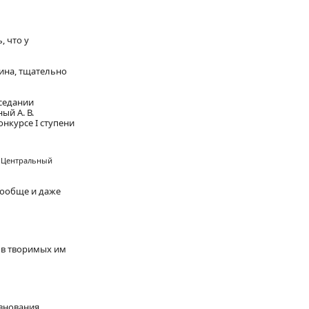
, что у
нина, тщательно
аседании
ый А. В.
нкурсе I ступени
. Центральный
вообще и даже
 в творимых им
евнования