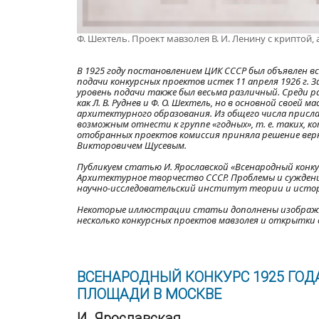
Ф. Шехтель. Проект мавзолея В. И. Ленину с криптой,
В 1925 году постановлением ЦИК СССР был объявлен вс
подачи конкурсных проектов истек 11 апреля 1926 г. 
уровень подачи также был весьма различный. Среди р
как Л. В. Руднев и Ф. О. Шехтель, но в основной свое
архитектурного образования. Из общего числа присла
возможным отнести к группе «годных», т. е. таких, 
отобранных проектов комиссия приняла решение верн
Викторовичем Щусевым.
Публикуем статью И. Ярославской «Всенародный конкурс
Архитектурное творчество СССР. Проблемы и суждения 
научно-исследовательский институт теории и истори
Некоторые иллюстрации статьи дополнены изображе
несколько конкурсных проектов мавзолея и открытки с
ВСЕНАРОДНЫЙ КОНКУРС 1925 ГОДА
ПЛОЩАДИ В МОСКВЕ
И. Ярославская