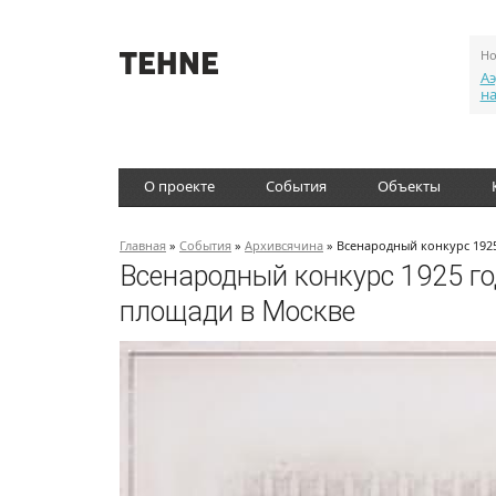
Но
Аэ
н
О проекте
События
Объекты
Главная
»
События
»
Архивсячина
» Всенародный конкурс 1925
Всенародный конкурс 1925 го
площади в Москве