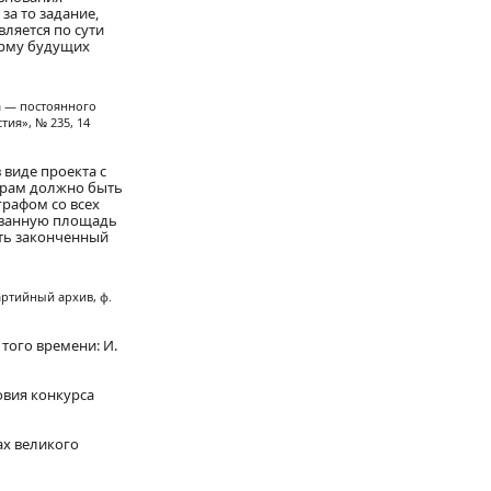
а то задание,
ляется по сути
орму будущих
а — постоянного
тия», № 235, 14
виде проекта с
орам должно быть
рафом со всех
ованную площадь
еть законченный
артийный архив, ф.
того времени: И.
ловия конкурса
ах великого