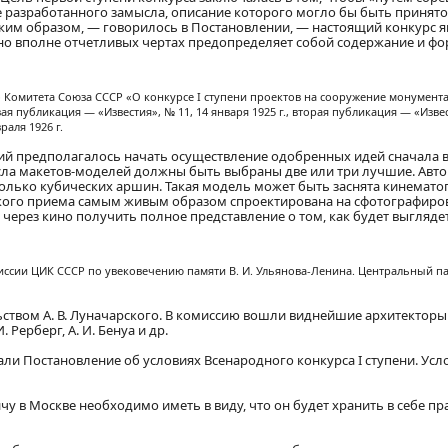
разработанного замысла, описание которого могло бы быть принято з
аким образом, — говорилось в Постановлении, — настоящий конкурс яв
 но вполне отчетливых чертах предопределяет собой содержание и ф
Комитета Союза СССР «О конкурсе I ступени проектов на сооружение монумент
ая публикация — «Известия», № 11, 14 января 1925 г., вторая публикация — «Извес
раля 1926 г.
 предполагалось начать осуществление одобренных идей сначала в 
исла макетов-моделей должны быть выбраны две или три лучшие. Авт
лько кубических аршин. Такая модель может быть заснята кинематог
ского приема самым живым образом спроектирована на сфотографир
ть через кино получить полное представление о том, как будет выгляд
иссии ЦИК СССР по увековечению памяти В. И. Ульянова-Ленина. Центральный п
ством А. В. Луначарского. В комиссию вошли виднейшие архитекторы 
И. Рерберг, А. И. Бенуа и др.
писали Постановление об условиях Всенародного конкурса I ступени. Ус
 в Москве необходимо иметь в виду, что он будет хранить в себе пр