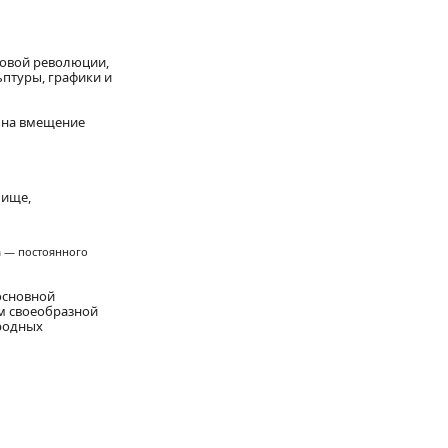
ровой революции,
ьптуры, графики и
а на вмещение
лище,
а — постоянного
основной
ем своеобразной
родных