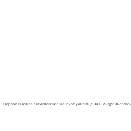
Первое Высшее пятиклассное женское училище на Б. Андроньевско