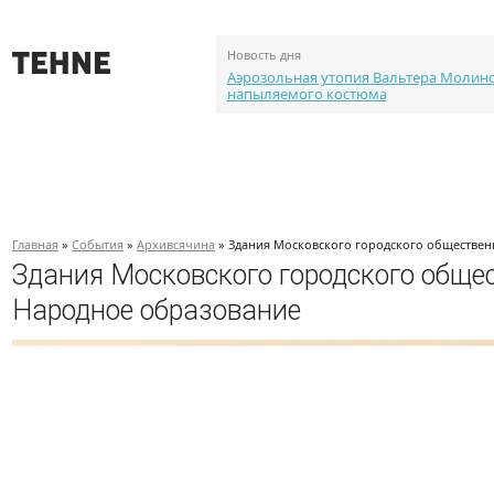
Новость дня
Аэрозольная утопия Вальтера Молин
напыляемого костюма
О проекте
События
Объекты
Каталог портф
Главная
»
События
»
Архивсячина
» Здания Московского городского обществен
Здания Московского городского общес
Народное образование