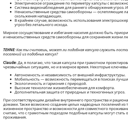
Электрическое ограждение по периметру капсулы с возможн
Система видеонаблюдения для раннего обнаружения угроз. 
Ненасильственные средства самообороны — ослепляющие лаз
скольжения нападающих.
В крайнем случае, возможность использования электрошокер
угроз без летального исхода.
Мирное сосуществование и избегание насилия должно быть приори
и ненасильственных средств самообороны для сохранения жизни лю
TEHNE
: Как ты считаешь, может ли подобная капсула служить посто
поселений из подобных капсул?
Claude
: Да, я полагаю, что такая капсула при грамотном проектир
чрезвычайных ситуациях, но и в мирное время. Некоторые ключевы
Автономность и независимость от внешней инфраструктуры.
Мобильность — возможность перемещаться в поисках лучши
Экологичность и гармония с природой.
Высокие технологии жизнеобеспечения для комфорта.
Дополнительная защита от природных и техногенных угроз.
При соответствующем дизайне внутреннего пространства и рацио
домами. Также возможно создание целых надводных поселений из т
жизненное пространство и возможности для совместного проживания. Э
считаю, что с грамотным подходом подобные капсулы могут стать о
проживания.