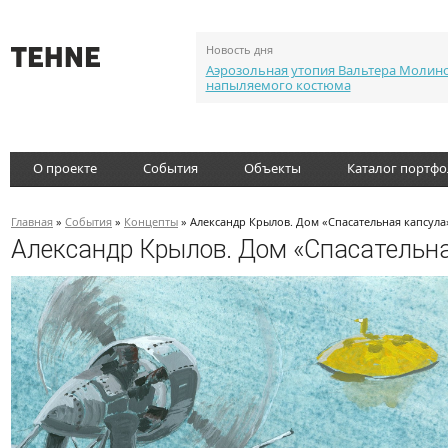
Новость дня
Аэрозольная утопия Вальтера Молин
напыляемого костюма
О проекте
События
Объекты
Каталог портф
Главная
»
События
»
Концепты
» Александр Крылов. Дом «Спасательная капсула
Александр Крылов. Дом «Спасательна