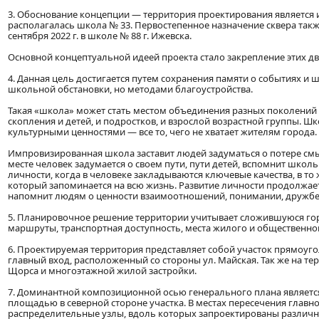
3. Обоснование концепции — территория проектирования являетс
располагалась школа № 33. Первостепенное назначение сквера так
сентября 2022 г. в школе № 88 г. Ижевска.
Основной концептуальной идеей проекта стало закрепление этих дв
4. Данная цель достигается путем сохранения памяти о событиях 
школьной обстановки, но методами благоустройства.
Такая «школа» может стать местом объединения разных поколений г
скопления и детей, и подростков, и взрослой возрастной группы. Ш
культурными ценностями — все то, чего не хватает жителям города.
Импровизированная школа заставит людей задуматься о потере смыс
месте человек задумается о своем пути, пути детей, вспомнит школ
личности, когда в человеке закладываются ключевые качества, в то
который запоминается на всю жизнь. Развитие личности продолжает
напомнит людям о ценности взаимоотношений, понимании, дружбе 
5. Планировочное решение территории учитывает сложившуюся го
маршруты, транспортная доступность, места жилого и общественно
6. Проектируемая территория представляет собой участок прямоу
главный вход, расположенный со стороны ул. Майская. Так же на т
Щорса и многоэтажной жилой застройки.
7. Доминантной композиционной осью генерального плана являетс
площадью в северной стороне участка. В местах пересечения гла
распределительные узлы, вдоль которых запроектированы различн