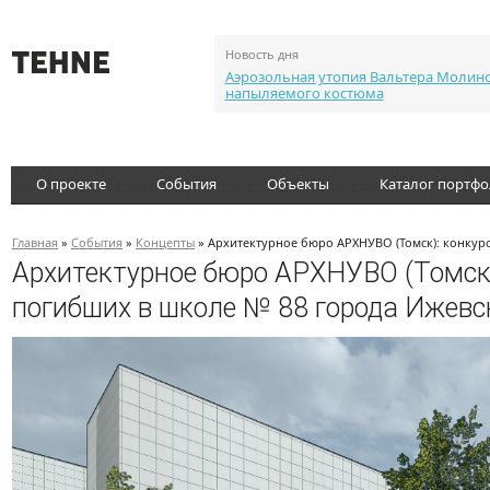
Новость дня
Аэрозольная утопия Вальтера Молин
напыляемого костюма
О проекте
События
Объекты
Каталог портф
Главная
»
События
»
Концепты
» Архитектурное бюро АРХНУВО (Томск): конкур
Архитектурное бюро АРХНУВО (Томск)
погибших в школе № 88 города Ижевс