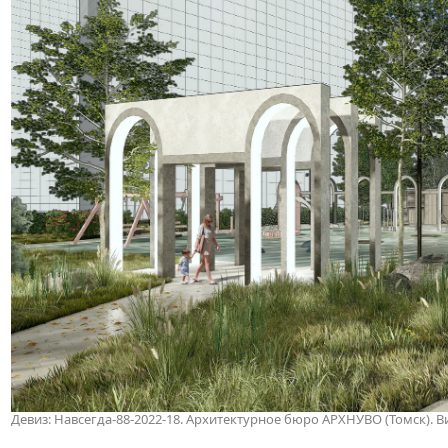
Девиз: Навсегда-88-2022-18. Архитектурное бюро АРХНУВО (Томск). В