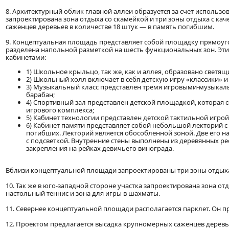
8. Архитектурный облик главной аллеи образуется за счет использо
запроектирована зона отдыха со скамейкой и три зоны отдыха с ка
саженцев деревьев в количестве 18 штук — в память погибшим.
9. Концептуальная площадь представляет собой площадку прямоу
разделена напольной разметкой на шесть функциональных зон. 
кабинетами:
1) Школьное крыльцо, так же, как и аллея, образовано светя
2) Школьный холл включает в себя детскую игру «классики» и 
3) Музыкальный класс представлен тремя игровыми-музыкал
барабан;
4) Спортивный зал представлен детской площадкой, которая с
игрового комплекса;
5) Кабинет технологии представлен детской тактильной игрой
6) Кабинет памяти представляет собой небольшой лекторий 
погибших. Лекторий является обособленной зоной. Две его
с подсветкой. Внутренние стены выполнены из деревянных ре
закрепления на рейках девичьего винограда.
Вблизи концептуальной площади запроектированы три зоны отдыха
10. Так же в юго-западной стороне участка запроектирована зона о
настольный теннис и зона для игры в шахматы.
11. Севернее концептуальной площади располагается парклет. Он п
12. Проектом предлагается высадка крупномерных саженцев деревье