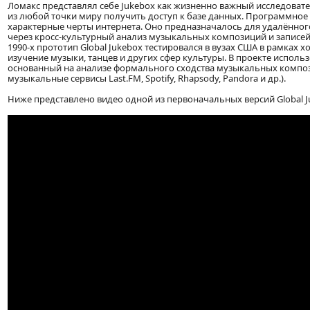
Ломакс представлял себе Jukebox как жизненно важный исследоват
из любой точки миру получить доступ к базе данных. Программное
характерные черты интернета. Оно предназначалось для удалённог
через кросс-культурный анализ музыкальных композиций и записей, о
1990-х прототип Global Jukebox тестировался в вузах США в рамка
изучение музыки, танцев и других сфер культуры. В проекте испол
основанный на анализе формального сходства музыкальных композ
музыкальные сервисы Last.FM, Spotify, Rhapsody, Pandora и др.).
Ниже представлено видео одной из первоначальных версий Global Ju