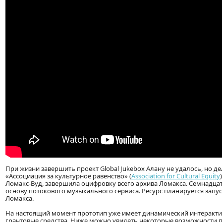
При жизни завершить проект Global Jukebox Алану не удалось, но д
«Ассоциация за культурное равенство» (
Association for Cultural Equity
Ломакс-Вуд, завершила оцифровку всего архива Ломакса. Семнадцат
основу потокового музыкального сервиса. Ресурс планируется запуст
Ломакса.
На настоящий момент прототип уже имеет динамический интерактив
грантовые средства. Ниже можно увидеть некоторые возможности п