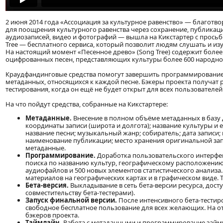
2 июня 2014 года «Ассоциация за культурное равенство» — благот
для поощрения культурного равенства через сохранение, публикац
аудиозаписей, видео и фотографий — вышла на Кикстартер с просьб
Tree — бесплатного сервиса, который позволит людям слушать и из
На настоящий момент «Песенное древо» (Song Tree) содержит боле
оцифрованных песен, представляющих культуры более 600 народнос
Краудфандинговые средства помогут завершить программирование 
метаданных, относящихся к каждой песне. Бэкеры проекта получат 
тестирования, когда он ещё не будет открыт для всех пользователей
На что пойдут средства, собранные на Кикстартере:
Метаданные.
Внесение в полном объёме метаданных в базу д
координаты записи (широта и долгота); название культуры и 
название песни; музыкальный жанр; собиратель; дата записи;
наименование публикации; место хранения оригинальной зап
метаданные.
Программирование.
Доработка пользовательского интерфейс
поиска по названию культур, географическому расположению
аудиофайлов и 500 новых элементов статистического анализа.
материалов на географических картах и в графическом виде. Т
Бета-версия.
Выкладывание в сеть бета-версии ресурса, дост
совместительству бета-тестерами).
Запуск финальной версии.
После интенсивного бета-тестиро
свободное бесплатное пользование для всех желающих. На о
бэкеров проекта.
Таймлайн.
Работа с метаданными и программирование займут