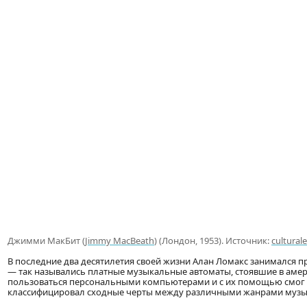
Джимми МакБит (
Jimmy MacBeath
) (Лондон, 1953). Источник:
cultural
В последние два десятилетия своей жизни Алан Ломакс занимался 
— так назывались платные музыкальные автоматы, стоявшие в амери
пользоваться персональными компьютерами и с их помощью смог 
классифицировал сходные черты между различными жанрами музык