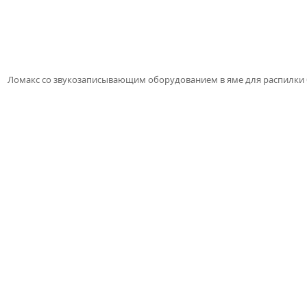
Ломакс со звукозаписывающим оборудованием в яме для распилки б