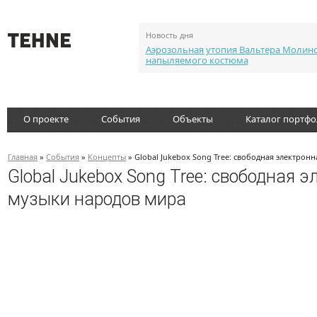
Новость дня
Аэрозольная утопия Вальтера Молин
напыляемого костюма
О проекте
События
Объекты
Каталог портф
Главная
»
События
»
Концепты
» Global Jukebox Song Tree: свободная электрон
Global Jukebox Song Tree: свободная 
музыки народов мира