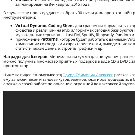
запланирован на 3-й квартал 2015 года.
В случае если проекту удастся собрать 30 тысяч долларов в онлай
инструментарий:
Virtual Dynamic Coding Sheet
для сравнения формальных ха
сходства и различий (на этих алгоритмах сегодня базируют
музыкальных сервисов — Last.FM, Spotify, Rhapsody, Pandora и 
приложение
Patterns
, которое будет работать с данными Virt
композиции со сходными характеристиками, выводить их на к
статистические данные, строить графики и др.
Награды для бэкеров.
Минимальная сумма для получения раннего д
можно получить множество приятных подарков в виде CD и DVD с за
принтов и пр.
Ниже на видео этномузыковед
Эдурд Ефимович Алексеев
рассказыва
ему записей песен и танцев якутов, эвенков, юкагиров, вошедших в
а также о своей работе по описанию огромной ломаксовской звуков