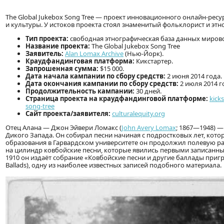
The Global Jukebox Song Tree — проект инновационного онлайн-ре
и культуры. У истоков проекта стоял знаменитый фольклорист и эт
Тип проекта:
свободная этнографическая база данных мирово
Название проекта:
The Global Jukebox Song Tree
Заявитель:
Alan Lomax Archive
(Нью-Йорк).
Краудфандинговая платформа:
Кикстартер.
Запрошенная сумма:
$15 000.
Дата начала кампании по сбору средств:
2 июня 2014 года.
Дата окончания кампании по сбору средств:
2 июля 2014 г
Продолжительность кампании:
30 дней.
Страница проекта на краудфандинговой платформе:
kick
song-tree
Сайт проекта/заявителя:
culturalequity.org
Отец Алана — Джон Эйвери Ломакс (
John Avery Lomax
; 1867—1948) —
Дикого Запада. Он собирал песни начиная с подростковых лет, кот
образования в Гарвардском университете он продолжил полевую раб
на цилиндр ковбойские песни, которые явились первыми записанн
1910 он издаёт собрание «Ковбойские песни и другие баллады пригр
Ballads), одну из наиболее известных записей подобного материала.