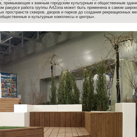
ва, примыкающие к важным городским культурным и общественным здан
м ракурсе работа группы ArtZona может быть применена в самом широк
х пространств скверов, дворов и парков до создания рекреационных ме
общественные и культурные комплексы и центры».