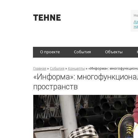
Но
Аэ
н
О проекте
События
Объекты
Главная
»
События
»
Концепты
» «Информа»: многофункционал
«Информа»: многофункциона
пространств