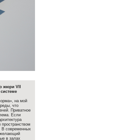
о жюри VII
системе
орма», на мой
среды, что
ачей. Приватное
лема. Если
архитектура
м пространством
. В современных
й желающий
ые в залах