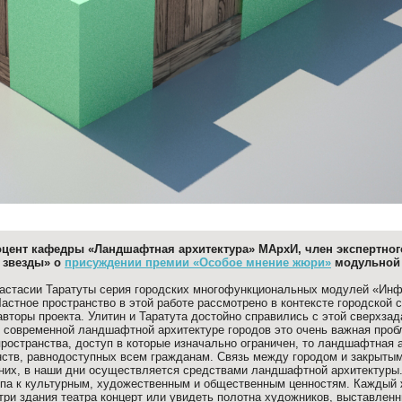
оцент кафедры «Ландшафтная архитектура» МАрхИ, член экспертног
 звезды» о
присуждении премии «Особое мнение жюри»
модульной 
астасии Таратуты серия городских многофункциональных модулей «Инф
Частное пространство в этой работе рассмотрено в контексте городской 
вторы проекта. Улитин и Таратута достойно справились с этой сверхзад
В современной ландшафтной архитектуре городов это очень важная проб
пространства, доступ в которые изначально ограничен, то ландшафтная 
ств, равнодоступных всем гражданам. Связь между городом и закрыты
них, в наши дни осуществляется средствами ландшафтной архитектуры
тупа к культурным, художественным и общественным ценностям. Кажды
и здания театра концерт или увидеть полотна художников, выставленн