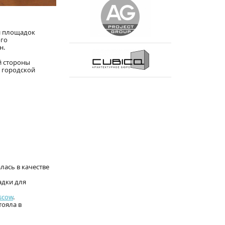
и площадок
ого
н.
й стороны
й городской
алась в качестве
адки для
scow
.
тояла в