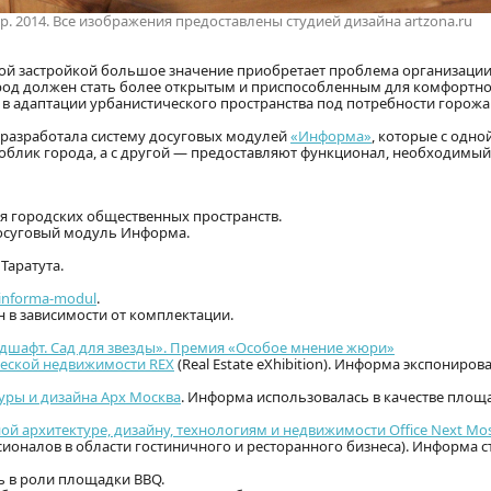
. 2014. Все изображения предоставлены студией дизайна artzona.ru
тной застройкой большое значение приобретает проблема организаци
ород должен стать более открытым и приспособленным для комфортн
 в адаптации урбанистического пространства под потребности горожа
разработала систему досуговых модулей
«Информа»
, которые с одно
 облик города, а с другой — предоставляют функционал, необходимы
я городских общественных пространств.
суговый модуль Информа.
Таратута.
/informa-modul
.
н в зависимости от комплектации.
ндшафт. Сад для звезды». Премия «Особое мнение жюри»
еской недвижимости REX
(Real Estate eXhibition). Информа экспониров
уры и дизайна Арх Москва
. Информа использовалась в качестве площ
 архитектуре, дизайну, технологиям и недвижимости Office Next Mo
сионалов в области гостиничного и ресторанного бизнеса). Информа с
ь в роли площадки BBQ.