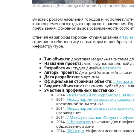
Информа на Дне города в Москве. Сретенский бульвар
Вместе с ростом населения городов и их более пло
кратковременного отдыха городского населения. Г
пребывания. Основной вызов современности состоит
Отвечая на запросы горожан, студия дизайна
Artzona
сочетают в себе эстетику новых форм и преобразуют
инфраструктуре.
Тип объекта:
досуговая модульная система дл
Название проекта:
многофункциональный до
Разработчик:
студия дизайна
artzona.ru
.
Авторы проекта:
Дмитрий Улитин и Анастасия 
Дата разработки:
март 2014.
Официальная страница объекта:
artzona.ru
Бюджет объекта:
от 600 тысяч рублей до 1 мл
Участие в профильных выставках:
2014.
VII открытый конкурс «Мода на ла
2014.
Международная выставка коммерч
креативной зоны отдыха.
2014.
Международная выставка архитект
награждения.
2014.
V Международный Форум по офисной
2014.
Sirha Moscow
(выставка для профес
общественной зоне
2014.
BBQ expo
. Информа использовалас