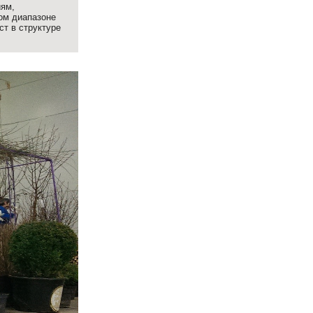
иям,
ом диапазоне
ст в структуре