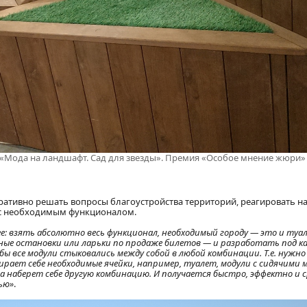
 «Мода на ландшафт. Сад для звезды». Премия «Особое мнение жюри»
ативно решать вопросы благоустройства территорий, реагировать н
 с необходимым функционалом.
е: взять абсолютно весь функционал, необходимый городу — это и туа
сные остановки или ларьки по продаже билетов — и разработать под 
ы все модули стыковались между собой в любой комбинации. Т.е. нужн
ирает себе необходимые ячейки, например, туалет, модули с сидячими 
зала наберет себе другую комбинацию. И получается быстро, эффектно и
ью»
.