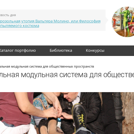
вость дня
розольная утопия Вальтера Молино, или Философия
апыляемого костюма
Каталог портфолио
Библиотека
Конкурсы
ьная модульная система для общественных пространств
льная модульная система для обществ