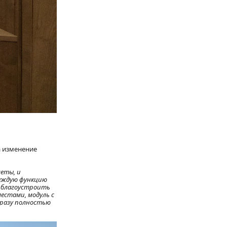
а изменение
леты, и
каждую функцию
о благоустроить
местами, модуль с
 сразу полностью