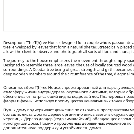
Description: "The T(h)ree House designed for a couple who is passionate a
tree, enveloped by leaves that form a natural shelter. Strategically plac
allows the client to observe and photograph all sorts of flora and fauna,
The journey to the house emphasizes the movement through empty space
Designed to resemble three large leaves, the use of locally sourced wood 
surroundings. A Deodar tree being of great strength and girth, becomes t
deep wooden members around the circumference of the tree, diagonal mem
Описание: «Дом T(h)ree House, спроектированный для пары, увлек
атмосферу жизни внутри дерева, окутанного листьями, которые об
обеспечивают потрясающий вид на кедровый лес. Планировка позв
флоры и фауны, используя преимущества ненавязчивых точек обзор
Путь к дому подчеркивает движение по открытым пространствам ме
больших листа, дом на дереве органично вписывается в окружающ
черепицы. Дерево деодар [кедр гималайский], обладающее огромно
конструкция дома. Помимо продольных деревянных элементов по 
дополнительную поддержку и устойчивость дома».