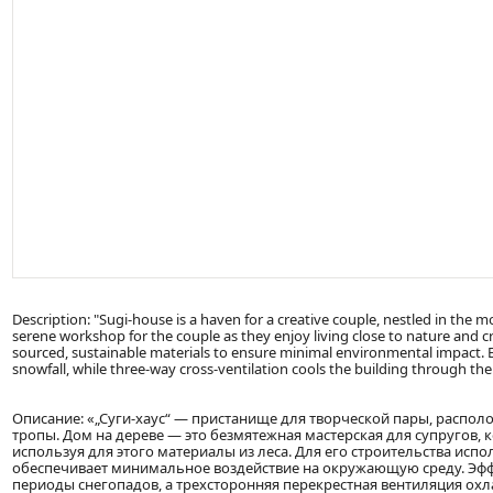
Description: "Sugi-house is a haven for a creative couple, nestled in the 
serene workshop for the couple as they enjoy living close to nature and cra
sourced, sustainable materials to ensure minimal environmental impact. E
snowfall, while three-way cross-ventilation cools the building through the
Описание: «„Суги-хаус“ — пристанище для творческой пары, распо
тропы. Дом на дереве — это безмятежная мастерская для супругов,
используя для этого материалы из леса. Для его строительства исп
обеспечивает минимальное воздействие на окружающую среду. Эфф
периоды снегопадов, а трехсторонняя перекрестная вентиляция охл