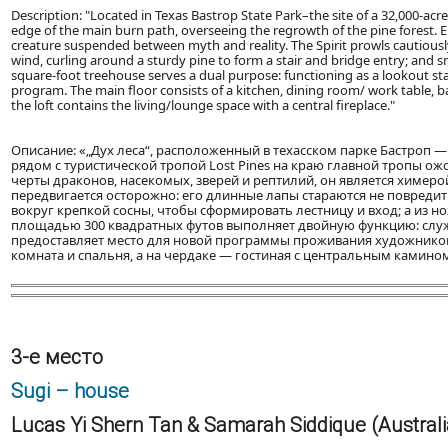
Description: "Located in Texas Bastrop State Park–the site of a 32,000-acre 
edge of the main burn path, overseeing the regrowth of the pine forest. Em
creature suspended between myth and reality. The Spirit prowls cautiously: 
wind, curling around a sturdy pine to form a stair and bridge entry; and sm
square-foot treehouse serves a dual purpose: functioning as a lookout stat
program. The main floor consists of a kitchen, dining room/ work table
the loft contains the living/lounge space with a central fireplace."
Описание: «„Дух леса“, расположенный в техасском парке Бастроп —
рядом с туристической тропой Lost Pines на краю главной тропы ож
черты драконов, насекомых, зверей и рептилий, он является химер
передвигается осторожно: его длинные лапы стараются не повредить
вокруг крепкой сосны, чтобы сформировать лестницу и вход; а из н
площадью 300 квадратных футов выполняет двойную функцию: слу
предоставляет место для новой программы проживания художников.
комната и спальня, а на чердаке — гостиная с центральным камино
3-е место
Sugi – house
Lucas Yi Shern Tan & Samarah Siddique (Australi