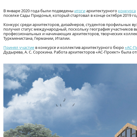
В январе 2020 года были подведены
итоги
архитектурного
конкурса
поселке Сады Придонья, который стартовал в конце октября 2019 го
Конкурс среди архитекторов, дизайнеров, студентов профильных в
получил статус международный, поскольку география участников в
профессиональных и начинающих архитекторов, творческих коллекти
Туркменистана, Германии, Италии.
Принял участие
в конкурсе и коллектив архитектурного бюро
«АС-П
Дудырева, А. С. Сорокина. Работа архитекторов «АС-Проект» была