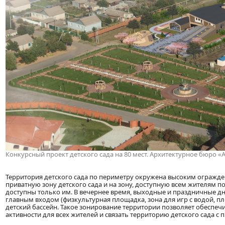
Конкурсный проект детского сада на 80 мест. Архитектурное бюро «А
Территория детского сада по периметру окружена высоким огражде
приватную зону детского сада и на зону, доступную всем жителям п
доступны только им. В вечернее время, выходные и праздничные дн
главным входом (физкультурная площадка, зона для игр с водой, п
детский бассейн. Такое зонирование территории позволяет обеспечи
активности для всех жителей и связать территорию детского сада с