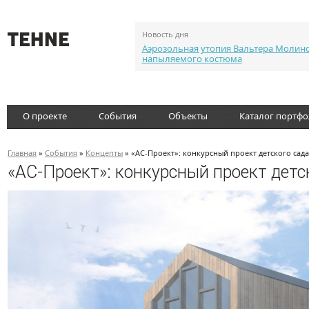
Новость дня
Аэрозольная утопия Вальтера Молин
напыляемого костюма
О проекте
События
Объекты
Каталог портф
Главная
»
События
»
Концепты
» «АС-Проект»: конкурсный проект детского сада
«АС-Проект»: конкурсный проект детс