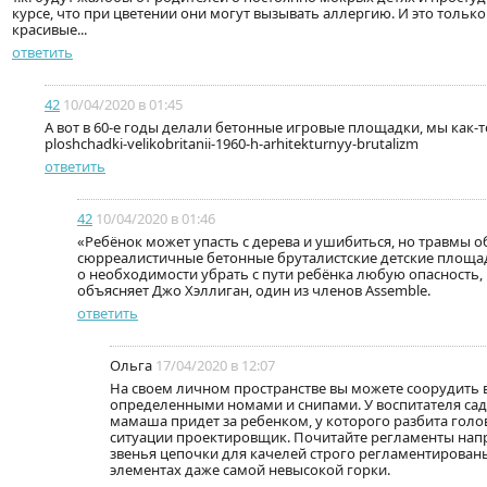
курсе, что при цветении они могут вызывать аллергию. И это только
красивые...
ответить
42
10/04/2020 в 01:45
А вот в 60-е годы делали бетонные игровые площадки, мы как-то 
ploshchadki-velikobritanii-1960-h-arhitekturnyy-brutalizm
ответить
42
10/04/2020 в 01:46
«Ребёнок может упасть с дерева и ушибиться, но травмы 
сюрреалистичные бетонные бруталистские детские площа
о необходимости убрать с пути ребёнка любую опасность,
объясняет Джо Хэллиган, один из членов Assemble.
ответить
Ольга
17/04/2020 в 12:07
На своем личном пространстве вы можете соорудить вс
определенными номами и снипами. У воспитателя сада
мамаша придет за ребенком, у которого разбита голова,
ситуации проектировщик. Почитайте регламенты напр
звенья цепочки для качелей строго регламентированы
элементах даже самой невысокой горки.