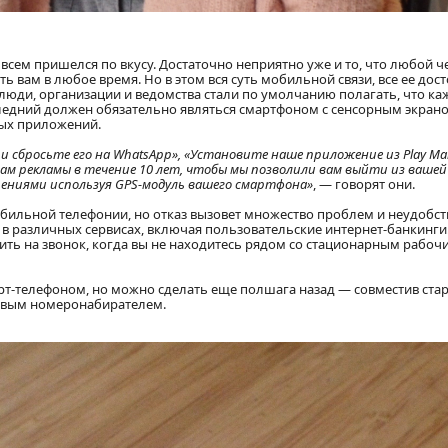
сем пришелся по вкусу. Достаточно неприятно уже и то, что любой че
вам в любое время. Но в этом вся суть мобильной связи, все ее дос
люди, организации и ведомства стали по умолчанию полагать, что к
ледний должен обязательно являться смартфоном с сенсорным экрано
ых приложений.
 сбросьте его на WhatsApp», «Установите наше приложение из Play Mar
ам рекламы в течение 10 лет, чтобы мы позволили вам выйти из ваше
ениями используя GPS-модуль вашего смартфона»
, — говорят они.
бильной телефонии, но отказ вызовет множество проблем и неудобств
 различных сервисах, включая пользовательские интернет-банкинги. 
ить на звонок, когда вы не находитесь рядом со стационарным рабоч
рт-телефоном, но можно сделать еще полшага назад — совместив ста
овым номеронабирателем.