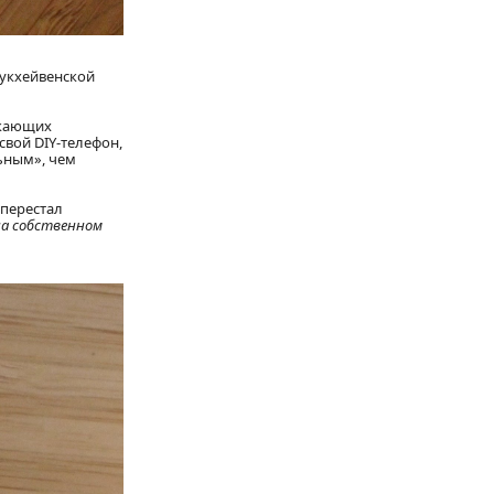
укхейвенской
екающих
свой DIY-телефон,
ьным», чем
 перестал
на собственном