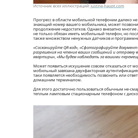
Источник всех иллюстраций:
justine-haupt.com
Прогресс в области мобильной телефонии далеко не в
знающий номер вашего мобильника, может позвонить 
продолжение недостатков. Однако внезапно многие 
не только обязан иметь мобильный телефон, но пос
также множеством ненужных датчиков и программн
«Сосканируйте QR-код», «Сфотографируйте документ и
разрешения на чтение ваших сообщений и отправку в
квартиры», «Мы будем наблюдать за вашими перемещ
Может появиться искушение совсем отказаться от мо
мобильный завязана двухфакторная аутентификация в
таки появляется необходимость позвонить или ответ
домашним терминалом.
Для этого достаточно пользоваться обычным не-сма
теплым ламповым стационарным телефоном с диск