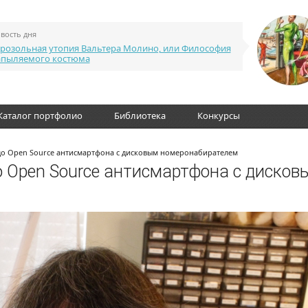
вость дня
розольная утопия Вальтера Молино, или Философия
апыляемого костюма
Каталог портфолио
Библиотека
Конкурсы
 до Open Source антисмартфона с дисковым номеронабирателем
до Open Source антисмартфона с дисков