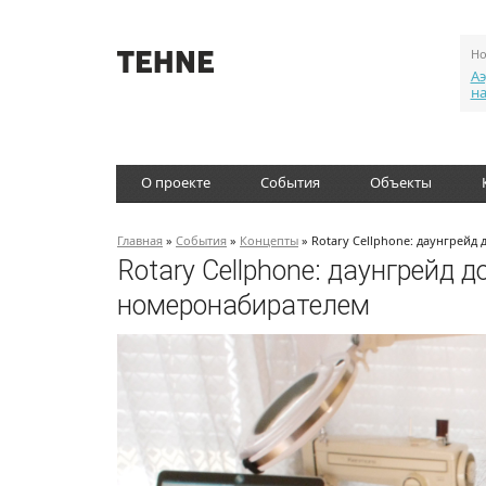
Но
Аэ
н
О проекте
События
Объекты
Главная
»
События
»
Концепты
» Rotary Cellphone: даунгрейд
Rotary Cellphone: даунгрейд 
номеронабирателем