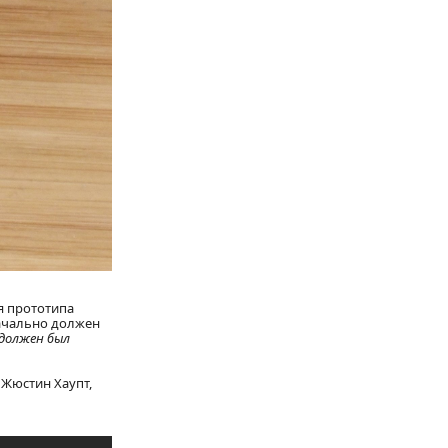
я прототипа
начально должен
должен был
 Жюстин Хаупт,