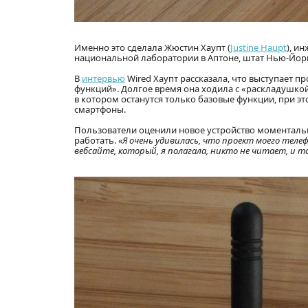
Именно это сделала Жюстин Хаупт (
Justine Haupt
), и
национальной лаборатории в Аптоне, штат Нью-Йор
В
интервью
Wired Хаупт рассказала, что выступает п
функций». Долгое время она ходила с «раскладушкой
в котором останутся только базовые функции, при 
смартфоны.
Пользователи оценили новое устройство моментально
работать.
«Я очень удивилась, что проект моего тел
вебсайте, который, я полагала, никто не читает, и то