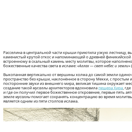
Расселина в центральной части крыши приютила узкую лестницу, в
каменистый крутой откос и напоминающей о древней финикийской 
встроенному в скальный камень месту молитвы, которое наполнено
божественные качества света в исламе:
«Аллах — свет небес и земли»
Выкопанная вертикально от вершины холма до самой земли одино
пространство без крыши, наклонённое в сторону Мекки, с простым
посторонние звуки из внешнего мира, великая тишина окружает мес
создание такой
мусаллы
архитекторов вдохновила
пещера Хира
, гд
и где он получил первое божественное откровение, первые пять ая
земле
мусаллы
помогает сохранять концентрацию во время молитвы
является одним из пяти столпов ислама.