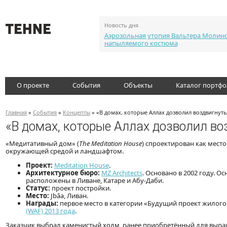
Новость дня
Аэрозольная утопия Вальтера Молин
напыляемого костюма
О проекте
События
Объекты
Каталог портф
Главная
»
События
»
Концепты
» «В домах, которые Аллах дозволил воздвигнуть
«В домах, которые Аллах дозволил во
«Медитативный дом» (
The Meditation House
) спроектирован как мест
окружающей средой и ландшафтом.
Проект:
Meditation House
.
Архитектурное бюро:
MZ Architects
. Основано в 2002 году. 
расположены в Ливане, Катаре и Абу-Даби.
Статус:
проект постройки.
Место:
Jbâa, Ливан.
Награды:
первое место в категории «Будущий проект жилого
(WAF) 2013 года
.
Заказчик выбрал каменистый холм, ранее приобретённый для выра