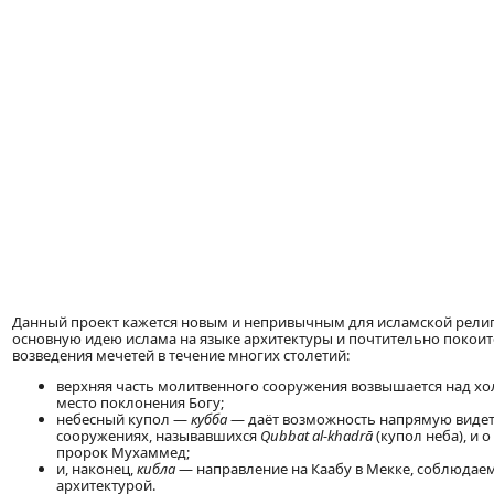
Данный проект кажется новым и непривычным для исламской религи
основную идею ислама на языке архитектуры и почтительно покоит
возведения мечетей в течение многих столетий:
верхняя часть молитвенного сооружения возвышается над х
место поклонения Богу;
небесный купол —
кубба
— даёт возможность напрямую видеть
сооружениях, называвшихся
Qubbat al-khadrā
(купол неба), и
пророк Мухаммед;
и, наконец,
кибла
— направление на Каабу в Мекке, соблюдае
архитектурой.