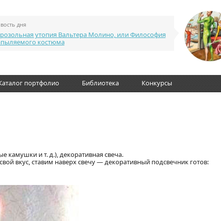
вость дня
розольная утопия Вальтера Молино, или Философия
апыляемого костюма
Каталог портфолио
Библиотека
Конкурсы
е камушки и т. д.), декоративная свеча.
ой вкус, ставим наверх свечу — декоративный подсвечник готов: