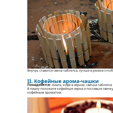
Внутрь ставится свеча-таблетка, лучше в рюмке (чт
II. Кофейные арома-чашки
Понадобятся:
пиала, кофе в зёрнах, свечка-таблетк
В пиалу положите кофейные зерна и поставьте свечк
кофейным ароматом: