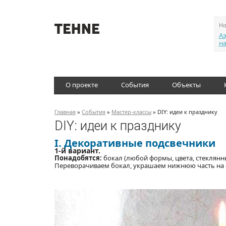
Но
Аэ
н
О проекте
События
Объекты
Главная
»
События
»
Мастер-классы
» DIY: идеи к празднику
DIY: идеи к празднику
I. Декоративные подсвечники
1-й вариант.
Понадобятся:
бокал (любой формы, цвета, стеклянны
Переворачиваем бокал, украшаем нижнюю часть на св