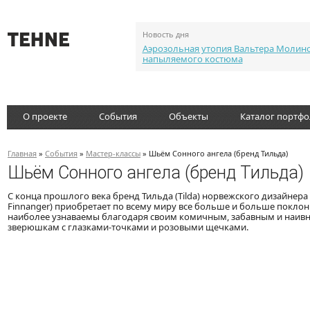
Новость дня
Аэрозольная утопия Вальтера Молин
напыляемого костюма
О проекте
События
Объекты
Каталог портф
Главная
»
События
»
Мастер-классы
» Шьём Сонного ангела (бренд Тильда)
Шьём Сонного ангела (бренд Тильда)
С конца прошлого века бренд Тильда (Tilda) норвежского дизайнера
Finnanger) приобретает по всему миру все больше и больше покло
наиболее узнаваемы благодаря своим комичным, забавным и наив
зверюшкам с глазками-точкам
и и розовыми щечками.